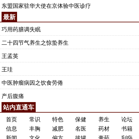
东盟国家驻华大使在京体验中医诊疗
最新
巧用药膳调失眠
二十四节气养生之惊蛰养生
王孟英
王珪
中医肿瘤病因之饮食劳倦
产后腹痛
站内直通车
首页
常识
特色
保健
养生
论坛
信息
丰胸
减肥
名医
药材
书籍
新闻
文化
偏方
拔罐
膏药
刮痧