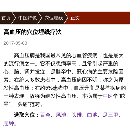
首页
中医特色
穴位埋线
正文
高血压的穴位埋线疗法
2017-05-03
高血压病是我国最常见的心血管疾病，也是最大
的流行病之一。它不仅患病率高，且常引起严重的
心、脑、肾并发症，是脑卒中、冠心病的主要危险因
素。在绝大多数患者中，高血压病因不明，称之为原
发性高血压；在约5%患者中，血压升高是某些疾病的
一种表现，故称为继发性高血压。本病属于
中医
学“眩
晕”、“头痛”范畴。
百会
、
风池
、
头维
、
曲池
、
足三里
、
选取穴位：
悬钟
。