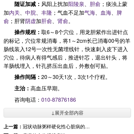
风阳上扰加
阳陵泉
、
胆俞
；痰浊上蒙
随证加减：
加
内关
、
中脘
、
丰隆
；气血不足加
气海
、
血海
、
脾
俞
；肝肾
阴虚
加
肝俞
、
肾俞
。
取6～8个穴位，用龙胆紫作出进针点
操作规程：
的标记，穴位常规消毒，将1～2cm长已消毒00号的羊
肠线装入12号一次性无菌埋线针，快速刺入皮下进入
穴位，待病人有得气感后，推进针芯，退出针头，将
羊肠线埋入，针孔挤压出血后，外敷创可贴。
20～30天1次，3次1个疗程。
操作间隔：
高血压早期。
主治：
咨询电话：
010-87876186
↓展开全部内容
上一篇：
冠状动脉粥样硬化性心脏病的穴位埋线疗法