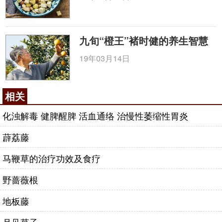
九旬“橙王”褚时健的养生智慧
19年03月14日
相关
化浊解毒 健脾醒脾 活血通络 治慢性萎缩性胃炎
薜荔藤
马鞭草的治疗功效及食疗
野蔷薇根
地板藤