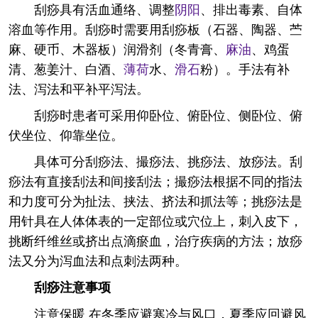
刮痧具有活血通络、调整
阴阳
、排出毒素、自体
溶血等作用。刮痧时需要用刮痧板（石器、陶器、苎
麻、硬币、木器板）润滑剂（冬青膏、
麻油
、鸡蛋
清、葱姜汁、白酒、
薄荷
水、
滑石
粉）。手法有补
法、泻法和平补平泻法。
刮痧时患者可采用仰卧位、俯卧位、侧卧位、俯
伏坐位、仰靠坐位。
具体可分刮痧法、撮痧法、挑痧法、放痧法。刮
痧法有直接刮法和间接刮法；撮痧法根据不同的指法
和力度可分为扯法、挟法、挤法和抓法等；挑痧法是
用针具在人体体表的一定部位或穴位上，刺入皮下，
挑断纤维丝或挤出点滴瘀血，治疗疾病的方法；放痧
法又分为泻血法和点刺法两种。
刮痧注意事项
注意保暖 在冬季应避寒冷与风口，夏季应回避风