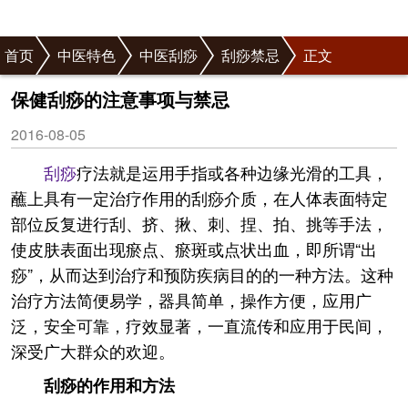
首页
中医特色
中医刮痧
刮痧禁忌
正文
保健刮痧的注意事项与禁忌
2016-08-05
刮痧
疗法就是运用手指或各种边缘光滑的工具，
蘸上具有一定治疗作用的刮痧介质，在人体表面特定
部位反复进行刮、挤、揪、刺、捏、拍、挑等手法，
使皮肤表面出现瘀点、瘀斑或点状出血，即所谓“出
痧”，从而达到治疗和预防疾病目的的一种方法。这种
治疗方法简便易学，器具简单，操作方便，应用广
泛，安全可靠，疗效显著，一直流传和应用于民间，
深受广大群众的欢迎。
刮痧的作用和方法