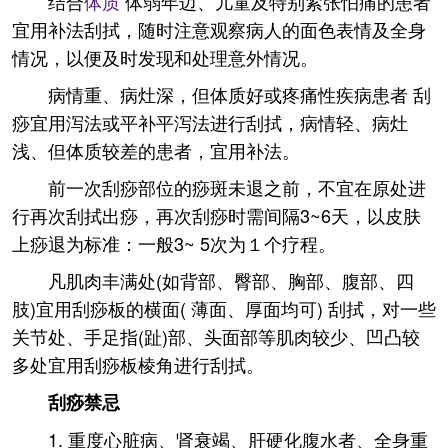
结合
体质
体弱年迈、儿童及特别紧张怕痛的患者
宜用补法刮拭，随时注意观察病人的面色表情及全身
情况，以便及时发现和处理意外情况。
病情重、病灶深，但体质好或疼痛性疾病患者 刮
痧宜用泻法或平补平泻法进行刮拭，病情轻、病灶
浅、但体质较差的患者，宜用补法。
前一次刮痧部位的痧斑未退之前，不宜在原处进
行再次刮拭出痧，再次刮痧时需间隔3~6天，以皮肤
上痧退为标准：一般3~ 5次为１个疗程。
凡肌肉丰满处(如背部、臀部、胸部、腹部、四
肢)宜用刮痧板的横面( 薄面、厚面均可) 刮拭，对一些
关节处、手足指(趾)部、头面部等肌肉较少、凹凸较
多处宜用刮痧板棱角进行刮拭。
刮痧禁忌
1. 重度心脏病、肾衰竭、肝硬化腹水者、全身重