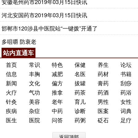
安徽亳州药市2019年03月15日快讯
河北安国药市2019年03月15日快讯
邯郸市120涉县中医院站“一键拨”开通了
多咀嚼 防衰老
站内直通车
首页
常识
特色
保健
养生
论坛
信息
丰胸
减肥
名医
药材
书籍
新闻
文化
偏方
拔罐
膏药
刮痧
火疗
气功
推拿
药茶
药酒
药浴
针灸
美容
老年
育儿
男性
女性
疾病
杂症
中药
诊断
医案
词典
医生
医院
问答
药粥
砭石
足疗
返回顶部