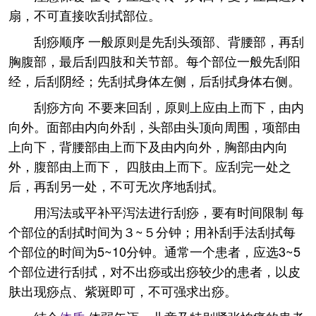
扇，不可直接吹刮拭部位。
刮痧顺序 一般原则是先刮头颈部、背腰部，再刮
胸腹部，最后刮四肢和关节部。每个部位一般先刮阳
经，后刮阴经；先刮拭身体左侧，后刮拭身体右侧。
刮痧方向 不要来回刮，原则上应由上而下，由内
向外。面部由内向外刮，头部由头顶向周围，项部由
上向下，背腰部由上而下及由内向外，胸部由内向
外，腹部由上而下， 四肢由上而下。应刮完一处之
后，再刮另一处，不可无次序地刮拭。
用泻法或平补平泻法进行刮痧，要有时间限制 每
个部位的刮拭时间为３~５分钟；用补刮手法刮拭每
个部位的时间为5~10分钟。通常一个患者，应选3~5
个部位进行刮拭，对不出痧或出痧较少的患者，以皮
肤出现痧点、紫斑即可，不可强求出痧。