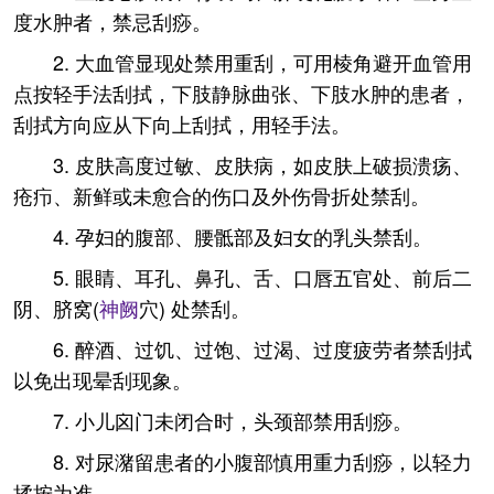
度水肿者，禁忌刮痧。
2. 大血管显现处禁用重刮，可用棱角避开血管用
点按轻手法刮拭，下肢静脉曲张、下肢水肿的患者，
刮拭方向应从下向上刮拭，用轻手法。
3. 皮肤高度过敏、皮肤病，如皮肤上破损溃疡、
疮疖、新鲜或未愈合的伤口及外伤骨折处禁刮。
4. 孕妇的腹部、腰骶部及妇女的乳头禁刮。
5. 眼睛、耳孔、鼻孔、舌、口唇五官处、前后二
阴、脐窝(
神阙
穴) 处禁刮。
6. 醉酒、过饥、过饱、过渴、过度疲劳者禁刮拭
以免出现晕刮现象。
7. 小儿囟门未闭合时，头颈部禁用刮痧。
8. 对尿潴留患者的小腹部慎用重力刮痧，以轻力
揉按为准。