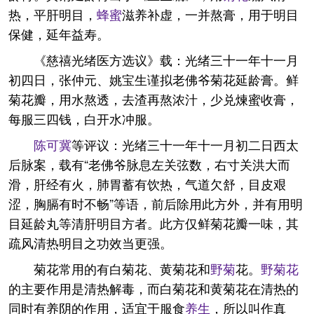
热，平肝明目，
蜂蜜
滋养补虚，一并熬膏，用于明目
保健，延年益寿。
《慈禧光绪医方选议》载：光绪三十一年十一月
初四日，张仲元、姚宝生谨拟老佛爷菊花延龄膏。鲜
菊花瓣，用水熬透，去渣再熬浓汁，少兑煉蜜收膏，
每服三四钱，白开水冲服。
陈可冀
等评议：光绪三十一年十一月初二日西太
后脉案，载有“老佛爷脉息左关弦数，右寸关洪大而
滑，肝经有火，肺胃蓄有饮热，气道欠舒，目皮艰
涩，胸膈有时不畅”等语，前后除用此方外，并有用明
目延龄丸等清肝明目方者。此方仅鲜菊花瓣一味，其
疏风清热明目之功效当更强。
菊花常用的有白菊花、黄菊花和
野菊
花。
野菊花
的主要作用是清热解毒，而白菊花和黄菊花在清热的
同时有养阴的作用，适宜于服食
养生
，所以叫作真