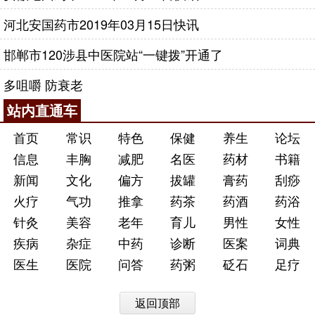
河北安国药市2019年03月15日快讯
邯郸市120涉县中医院站“一键拨”开通了
多咀嚼 防衰老
站内直通车
首页
常识
特色
保健
养生
论坛
信息
丰胸
减肥
名医
药材
书籍
新闻
文化
偏方
拔罐
膏药
刮痧
火疗
气功
推拿
药茶
药酒
药浴
针灸
美容
老年
育儿
男性
女性
疾病
杂症
中药
诊断
医案
词典
医生
医院
问答
药粥
砭石
足疗
返回顶部