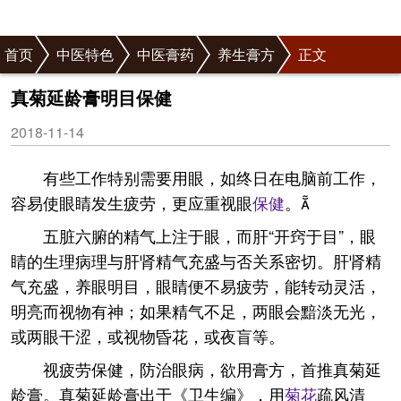
首页
中医特色
中医膏药
养生膏方
正文
真菊延龄膏明目保健
2018-11-14
有些工作特别需要用眼，如终日在电脑前工作，
容易使眼睛发生疲劳，更应重视眼
保健
。
五脏六腑的精气上注于眼，而肝“开窍于目”，眼
睛的生理病理与肝肾精气充盛与否关系密切。肝肾精
气充盛，养眼明目，眼睛便不易疲劳，能转动灵活，
明亮而视物有神；如果精气不足，两眼会黯淡无光，
或两眼干涩，或视物昏花，或夜盲等。
视疲劳保健，防治眼病，欲用膏方，首推真菊延
龄膏。真菊延龄膏出于《卫生编》，用
菊花
疏风清