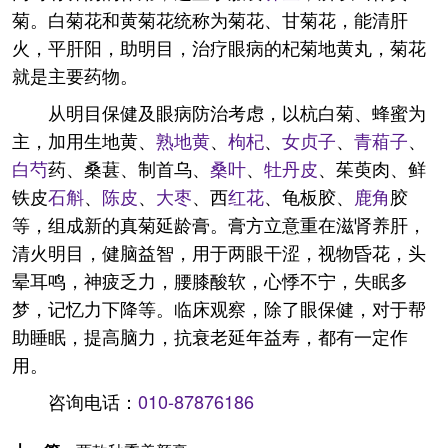
菊。白菊花和黄菊花统称为菊花、甘菊花，能清肝
火，平肝阳，助明目，治疗眼病的杞菊地黄丸，菊花
就是主要药物。
从明目保健及眼病防治考虑，以杭白菊、蜂蜜为
主，加用生地黄、
熟地黄
、
枸杞
、
女贞子
、
青葙子
、
白芍
药、桑葚、制首乌、
桑叶
、
牡丹皮
、茱萸肉、鲜
铁皮
石斛
、
陈皮
、
大枣
、西
红花
、龟板胶、
鹿角
胶
等，组成新的真菊延龄膏。膏方立意重在滋肾养肝，
清火明目，健脑益智，用于两眼干涩，视物昏花，头
晕耳鸣，神疲乏力，腰膝酸软，心悸不宁，失眠多
梦，记忆力下降等。临床观察，除了眼保健，对于帮
助睡眠，提高脑力，抗衰老延年益寿，都有一定作
用。
咨询电话：
010-87876186