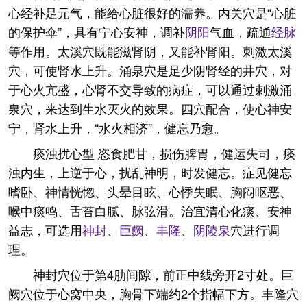
心经补足元气，能给心脏很好的濡养。内关穴是“心脏
的保护伞”，具有宁心安神，调补
阴阳
气血，疏通
经脉
等作用。太溪穴既能滋肾阴，又能补肾阳。刺激太溪
穴，可使肾水上升。涌泉穴是足少阴肾经的井穴，对
于心火亢盛，心肾不交导致的病症，可以通过刺激涌
泉穴，来达到生水灭火的效果。四穴配合，使心神安
宁，肾水上升，“水火相济”，健忘乃愈。
痰浊扰心型 恣食肥甘，损伤脾胃，健运失司，痰
浊内生，上逆于心，扰乱神明，时发健忘。症见健忘
嗜卧、神情恍惚、头晕目眩、心悸失眠、胸闷呕恶、
喉中痰鸣、舌苔白腻、脉弦滑。治宜清心化痰、安神
益志，可选用
神封
、
巨阙
、
丰隆
、
阴陵泉
穴进行调
理。
神封穴位于第4肋间隙，前正中线旁开2寸处。巨
阙穴位于心窝中央，胸骨下端约2个指幅下方。丰隆穴