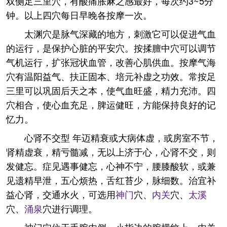
双侧足三里穴，有酸痛胀麻之感最好，每次约3~5分
钟。以上四穴每日早晚各按摩一次。
太渊穴是脉气深藏的地方，刺激它可以促进气血
的运行，是保护心脏的平安穴。按揉膻中穴可以调节
气机运行，扩张冠状血管，改善心肌供血。按摩气海
穴有温阳益气、扶正固本、培元补虚之功效。常按足
三里可以巩固后天之本，使气血旺盛，精力充沛。四
穴相合，使心血充足，脾运健旺，方能保持良好的记
忆力。
心肾不交型 年迈精衰或大病体虚，或房室不节，
肾精虚衰，精亏髓减，无以上济于心，心肾不交，则
发健忘。症见遇事健忘，心神不宁，腰膝酸软，或兼
见遗精早泄，五心烦热，舌红苔少，脉细数。治宜补
益心肾，交通水火，可选用
神门
穴、
内关
穴、
太溪
穴、
涌泉
穴进行调理。