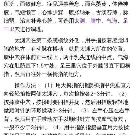
所济，而致健忘。症见遇事善忘，面色萎黄，体倦神
疲，气短懒言，心悸少寐，腹胀纳呆，舌淡苔薄，脉
细弱。治宜补养心脾，可选用
太渊
、
膻中
、
气海
、
足
三里
穴进行调理。
太渊穴在第二条腕横纹外侧，用手指按着感觉凹
陷的地方，有动脉在搏动，就是太渊穴所在的位置。
膻中穴在体前正中线上，两个乳头连线的中点。气海
穴在肚脐直下1.5寸处。足三里穴位于外膝眼直下四横
指，然后再往外一横拇指的地方。
操作方法：（1）用大拇指的指腹和指甲尖垂直方
向轻轻掐按两侧太渊穴，每次掐按各2~3分钟。（2）
按揉膻中穴，按揉时要四指并拢，然后用指腹轻轻地
做顺时针的环形揉动2~3分钟。（3）左手心压在右手
背，然后用右手带动左手以顺时针方向按摩气海穴，
一般不少于3分钟。（4）用中指的指腹垂直用力按揉