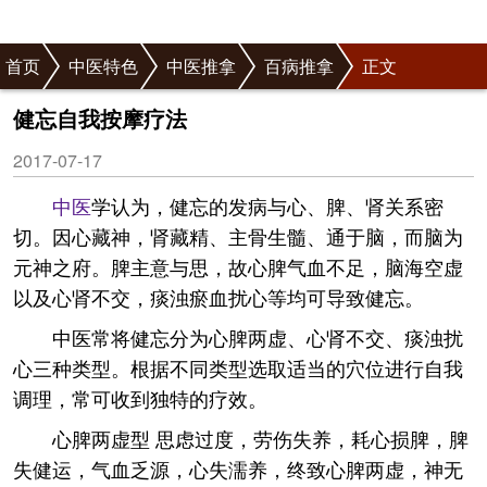
首页
中医特色
中医推拿
百病推拿
正文
健忘自我按摩疗法
2017-07-17
中医
学认为，健忘的发病与心、脾、肾关系密
切。因心藏神，肾藏精、主骨生髓、通于脑，而脑为
元神之府。脾主意与思，故心脾气血不足，脑海空虚
以及心肾不交，痰浊瘀血扰心等均可导致健忘。
中医常将健忘分为心脾两虚、心肾不交、痰浊扰
心三种类型。根据不同类型选取适当的穴位进行自我
调理，常可收到独特的疗效。
心脾两虚型 思虑过度，劳伤失养，耗心损脾，脾
失健运，气血乏源，心失濡养，终致心脾两虚，神无