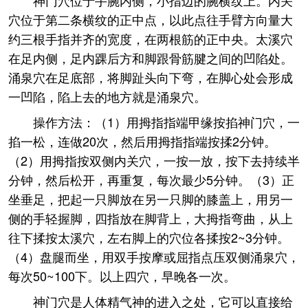
神门穴位于手腕内侧，小指边的腕横纹上。内关
穴位于第二条横纹的正中点，以此点往手臂方向量大
约三根手指并齐的宽度，在两根筋的正中央。太溪穴
在足内侧，足内踝后方和脚跟骨筋腱之间的凹陷处。
涌泉穴在足底部，将脚趾头向下弯，在脚心处会形成
一凹陷，陷上去的地方就是涌泉穴。
操作方法：（1）用拇指指端甲缘按掐神门穴，一
掐一松，连做20次，然后用拇指指端按揉2分钟。
（2）用拇指按双侧内关穴，一按一放，按下去持续半
分钟，然后松开，再重复，每次最少5分钟。（3）正
坐垂足，把起一只脚放在另一只脚的膝盖上，用另一
侧的手轻握脚，四指放在脚背上，大拇指弯曲，从上
往下揉按太溪穴，左右脚上的穴位各揉按2~3分钟。
（4）盘腿而坐，用双手按摩或屈指点压双侧涌泉穴，
每次50~100下。以上四穴，早晚各一次。
神门穴是人体精气神的进入之处，它可以直接给