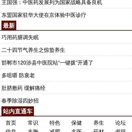
王国强：中医药发展列为国家战略具备良机
东盟国家驻华大使在京体验中医诊疗
最新
巧用药膳调失眠
二十四节气养生之惊蛰养生
邯郸市120涉县中医院站“一键拨”开通了
多咀嚼 防衰老
肚脐敷药 缓解痛经
春季除湿四妙招
站内直通车
首页
常识
特色
保健
养生
论坛
信息
丰胸
减肥
名医
药材
书籍