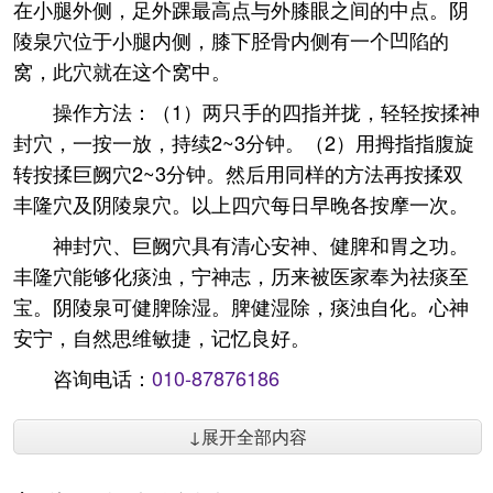
在小腿外侧，足外踝最高点与外膝眼之间的中点。阴
陵泉穴位于小腿内侧，膝下胫骨内侧有一个凹陷的
窝，此穴就在这个窝中。
操作方法：（1）两只手的四指并拢，轻轻按揉神
封穴，一按一放，持续2~3分钟。（2）用拇指指腹旋
转按揉巨阙穴2~3分钟。然后用同样的方法再按揉双
丰隆穴及阴陵泉穴。以上四穴每日早晚各按摩一次。
神封穴、巨阙穴具有清心安神、健脾和胃之功。
丰隆穴能够化痰浊，宁神志，历来被医家奉为祛痰至
宝。阴陵泉可健脾除湿。脾健湿除，痰浊自化。心神
安宁，自然思维敏捷，记忆良好。
咨询电话：
010-87876186
↓展开全部内容