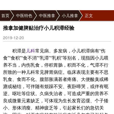
首页
中医特色
中医推拿
小儿推拿
正文
推拿加健脾贴治疗小儿积滞经验
2019-12-20
积滞是
儿科
常见病、多发病，小儿积滞病有“伤
食”“食积”“食不消”“乳滞”“乳积”等别名，现指因小儿喂
养不当，内伤乳食，停积胃肠，积而不化，气滞不行
所致的一种儿科常见脾胃病症。临床表现主要有不思
乳食、食而不化、腹部胀满甚者疼痛、大便酸臭或稀
溏或秘结，可伴随有烦躁不安、夜卧啼哭，或伴有呃
逆、呕吐等症状。久病失治者，可造成严重的营养不
良或微量元素缺乏，可体现为生长发育迟缓、个子矮
小、形体消瘦、精神疲乏等，引起家长们的急切关