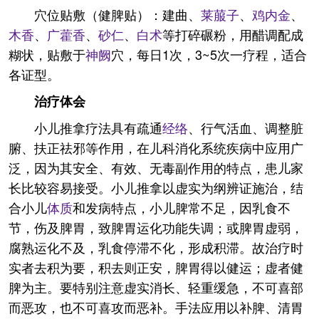
穴位贴敷（健脾贴）：建曲、
莱菔子
、
鸡内金
、
木香
、
广
藿香
、
砂仁
、
白术
等打碎碾粉，用醋调配成
糊状，贴敷于
神阙
穴，每日1次，3~5次一疗程，适合
各证型。
治疗体会
小儿推拿疗法具有疏通
经络
、行气活血、调整脏
腑、扶正祛邪等作用，在儿科消化系统疾病中应用广
泛，因为其安全、有效、无毒副作用的特点，患儿家
长比较容易接受。小儿推拿以虚实为纲辨证施治，结
合小儿
体质
和发病特点，小儿脾常不足，因乳食不
节，伤及脾胃，致脾胃运化功能失调；或脾胃虚弱，
腐熟运化不及，乳食停滞不化，形成积滞。故治疗时
实者去积为要，积去则正安，脾胃得以健运；虚者健
脾为主。要特别注意虚实消长、轻重缓急，不可喜部
而恶攻，也不可喜攻而恶补。手法应用以补脾、清胃