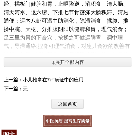
经、揉板门健脾和胃，止呕降逆，消积食；清大肠、
清天河水、退六腑、下推七节骨荡涤大肠积滞、清热
通便；运内八卦可温中助消化，除滞消食；揉腹、推
揉中脘、天枢、分推腹阴阳以健脾和胃，理气消食；
足三里为胃的下合穴，按揉之可健运脾胃，调中理
气，导滞通络;捏脊可理气消食，对患儿食欲的改善有
较好的作用；诸法配合，恢复脾胃功能，使中焦气机
顺畅，则清阳自升，浊阴自降，达到健脾益气，消食
↓展开全部内容
导滞的作用。
上一篇：
小儿推拿在7种病证中的应用
穴位贴敷疗法是以
中医理论
为基础，以整体观念
下一篇：
无
和辨证论治为原则，根据经络学说，选取一定的腧
穴，并采用适当的药物进行贴敷，通过经络与药物的
返回首页
刺激作用，调理脏腑阴阳，疏通经络气血，从而达到
治疗疾病的一种疗法。针对小儿脾胃病的治疗，本研
究选择神阙穴作为刺激位点。神阙穴位于腹部正中，
邻近胃、肝胆、胰、肠等消化系统器官，根据腧穴所
图文