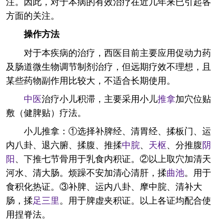
注。因此，对于本病的有效治疗在近几年来已引起各
方面的关注。
操作方法
对于本疾病的治疗，西医目前主要应用促动力药
及肠道微生物调节制剂治疗，但远期疗效不理想，且
某些药物副作用比较大，不适合长期使用。
中医
治疗小儿积滞，主要采用小儿
推拿
加穴位贴
敷（健脾贴）疗法。
小儿推拿：①选择补脾经、清胃经、揉板门、运
内八卦、退六腑、揉腹、推揉
中脘
、
天枢
、分推腹
阴
阳
、下推七节骨用于乳食内积证。②以上取穴加清天
河水、清大肠。烦躁不安加清心清肝，揉
曲池
。用于
食积化热证。③补脾、运内八卦、摩中脘、清补大
肠，揉
足三里
。用于脾虚夹积证。以上各证均配合使
用捏脊法。