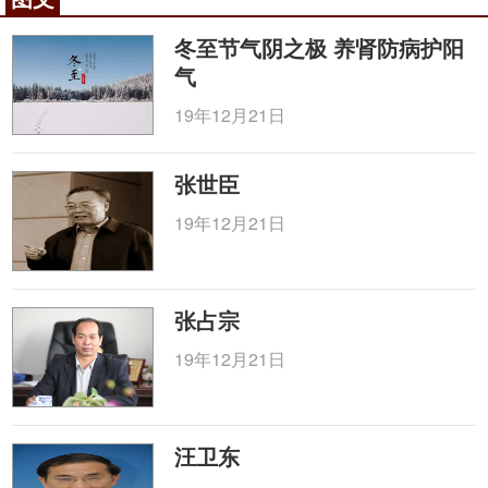
在的部位，“
经脉
所过，主治所及”的主治特点，神阙
冬至节气阴之极 养肾防病护阳
穴对消化系统疾病起着非常重要的治疗作用。现代医
气
学认为，脐部表皮角质层薄，无皮下脂肪，屏障功能
弱，外皮与筋膜、腹膜相连，并布有丰富的血管神经
19年12月21日
网，故而此处敷药有较强而迅速的吸收功能，刺激该
穴能通过脐部的经络及血液循行速达病所，起到健脾
张世臣
和胃益气消食的作用。健脾贴中建曲、鸡内金消食化
19年12月21日
滞，使食消则脾胃和，木香、莱菔子消食行气通便，
砂仁有化湿开胃、温脾止泻，广藿香能芳香化浊、开
胃止呕；白术健脾益气等。诸药合用，共奏健脾化
张占宗
滞，行气消食之功。根据穴位贴敷作用原理，药物通
过穴位刺激或透皮吸收作用于机体，达到治疗目的。
19年12月21日
虽本方均选用药性平和、刺激性较小的中药制剂，但
因小儿皮肤娇嫩、薄弱，为避免皮肤损伤影响下一次
治疗，故每日贴敷时间不宜过长，2～4小时即可揭
汪卫东
下。