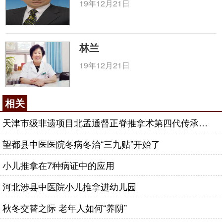
19年12月21日
小儿推拿和穴位贴敷（健脾贴）疗法作用柔和适
中，部分患儿捏脊时会有疼痛感，治疗者注意刚开始
手法宜轻快，每次捏脊后的抚触可能有部分安慰作
林兰
用，经治疗几次后患儿便能够接受了。另外，在临床
19年12月21日
治疗过程中，由于手法治疗过程时间较长，部分积滞
患儿烦躁易闹，依从性较差，需要医生有足够耐心、
态度柔和，多与患儿沟通，使患儿能够配合。
相关
咨询电话：
010-87876186
天津市级非遗项目北孟通督正脊推拿术第四代传承人张冬
望都县中医医院冬病冬治“三九贴”开始了
小儿推拿在7种病证中的应用
河北涉县中医院小儿推拿进幼儿园
秋冬交替之际 老年人如何“养阴”