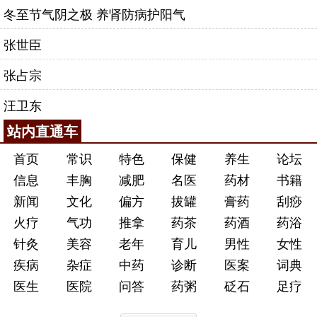
冬至节气阴之极 养肾防病护阳气
张世臣
张占宗
汪卫东
站内直通车
首页
常识
特色
保健
养生
论坛
信息
丰胸
减肥
名医
药材
书籍
新闻
文化
偏方
拔罐
膏药
刮痧
火疗
气功
推拿
药茶
药酒
药浴
针灸
美容
老年
育儿
男性
女性
疾病
杂症
中药
诊断
医案
词典
医生
医院
问答
药粥
砭石
足疗