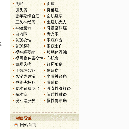
失眠
面瘫
偏头痛
抑郁症
更年期综合症
面肌痉挛
三叉神经痛
重症肌无力
分
神经衰弱
脊髓空洞症
白内障
青光眼
黄斑变性
眼底病变
点
黄斑裂孔
眼底出血
视神经萎缩
玻璃体浑浊
视网膜色素变性
心肌炎
白塞氏病
红斑狼疮
干燥综合征
硬皮病
风湿类风湿
坐骨神经痛
股骨头坏死
骨髓炎
腰椎间盘突出
强直性脊柱炎
颈椎病
间质性肺炎
慢性结肠炎
慢性胃溃疡
栏目导航
网站首页