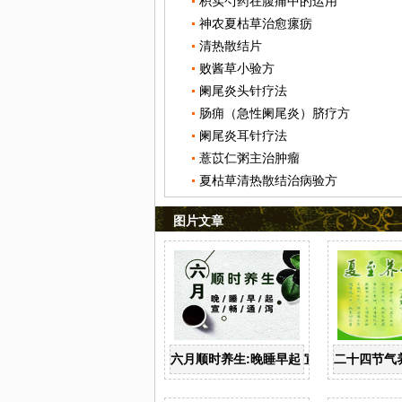
枳实芍药在腹痛中的运用
神农夏枯草治愈瘰疬
清热散结片
败酱草小验方
阑尾炎头针疗法
肠痈（急性阑尾炎）脐疗方
阑尾炎耳针疗法
薏苡仁粥主治肿瘤
夏枯草清热散结治病验方
图片文章
六月顺时养生:晚睡早起 宣畅通泻
二十四节气