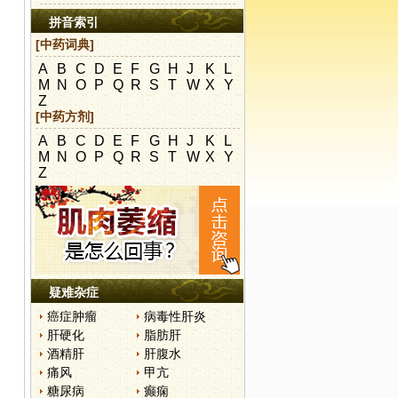
拼音索引
[中药词典]
A
B
C
D
E
F
G
H
J
K
L
M
N
O
P
Q
R
S
T
W
X
Y
Z
[中药方剂]
A
B
C
D
E
F
G
H
J
K
L
M
N
O
P
Q
R
S
T
W
X
Y
Z
疑难杂症
癌症肿瘤
病毒性肝炎
肝硬化
脂肪肝
酒精肝
肝腹水
痛风
甲亢
糖尿病
癫痫