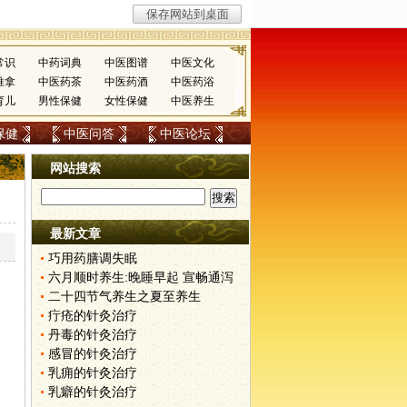
常识
中药词典
中医图谱
中医文化
推拿
中医药茶
中医药酒
中医药浴
育儿
男性保健
女性保健
中医养生
保健
中医问答
中医论坛
网站搜索
最新文章
巧用药膳调失眠
六月顺时养生:晚睡早起 宣畅通泻
二十四节气养生之夏至养生
疔疮的针灸治疗
丹毒的针灸治疗
感冒的针灸治疗
乳痈的针灸治疗
乳癖的针灸治疗