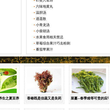
针灸穴名诗
六味地黄丸
温胆汤
逍遥散
小青龙汤
小柴胡汤
水果食用相关禁忌
草莓综合果汁巧去粉刺
番茄苹果汁
养生之夏至养生
香椿既是佳蔬又是良药
菜薹--春季难等可贵的应