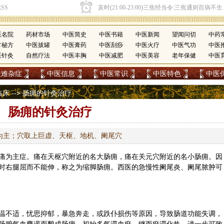
医名院
药材市场
中医简史
中医书籍
中医新闻
望闻问切
中药
方秘方
中医拔罐
中医膏药
中医刮痧
中医火疗
中医气功
中医
医针灸
自然疗法
中医丰胸
中医减肥
中医美容
老年保健
中医
疑难杂症
中医信息
中医常识
中医特色
中医
临床
--> 肠痈的针灸治疗
肠痈的针灸治疗
为主；穴取上巨虚、天枢、地机、阑尾穴
痛为主症。痛在
天枢
穴附近的名大肠痈，痛在
关元
穴附近的名小肠痈。因
时右腿屈而不能伸，称之为缩脚肠痈。西医的急慢性阑尾炎、阑尾脓肿可
温不适，忧思抑郁，暴急奔走，或跌仆损伤等原因，导致肠道功能失调，