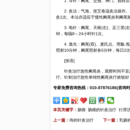
1.
耳针
：阑尾、交感、
神门
。捻转后
2. 灸法：气海。按艾卷温灸法操作。
灸1次。本法亦适应于慢性阑尾炎和阑尾
3.
电针
：阑尾、天枢(右)、
足三里
(
钟，每隔8～24小时针1次。
4. 激光：阑尾(双)、麦氏点。用氦
照射10分钟，阑尾照射各5分钟，每日2
[按语]
针灸
治疗急性阑尾炎，观察时间不宜
疗。针刺治疗急性单纯性阑尾炎疗效较好
专家免费咨询热线：010-87876186(咨询时
本页关键字：
肠痈
肠痈的针灸治疗
行滞
上一篇：
痔的针灸治疗
下一篇：
乳癖