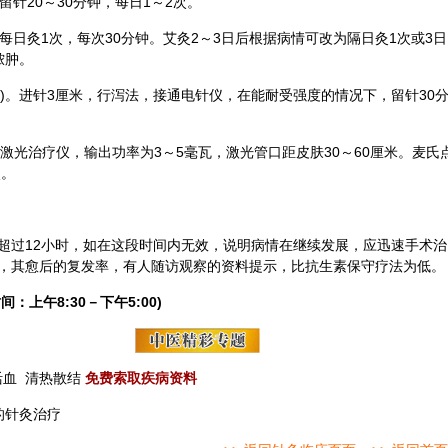
留针20～30分钟，每日1～2次。
每日灸1次，每次30分钟。
艾灸
2～3日后根据病情可改为隔日灸1次或3日
脓肿。
右)。进针3厘米，行泻法，接通电针仪，在能耐受强度的情况下，留针30
-氖激光治疗仪，输出功率为3～5毫瓦，激光管口距皮肤30～60厘米。麦氏
次。
超过12小时，如在这段时间内无效，说明病情在继续发展，应迅速手术治
，其愈后的复发率，有人随访观察的资料提示，比抗生素保守疗法为低。
间：上午8:30－下午5:00)
活血
清热散结
免费索取疾病资料
的针灸治疗