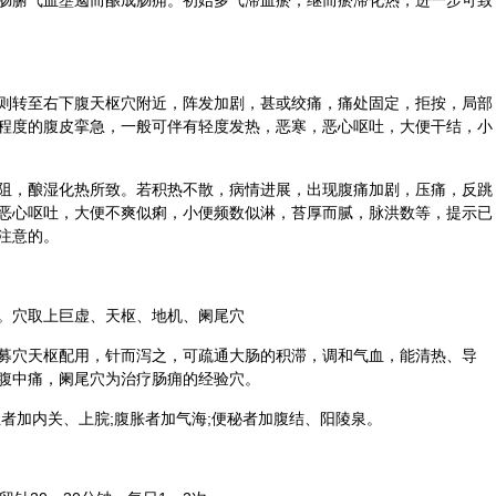
肠腑气血壅遏而酿成肠痈。初始多气滞血瘀，继而瘀滞化热，进一步可致
则转至右下腹天枢穴附近，阵发加剧，甚或绞痛，痛处固定，拒按，局部
程度的腹皮挛急，一般可伴有轻度发热，恶寒，恶心呕吐，大便干结，小
阻，酿湿化热所致。若积热不散，病情进展，出现腹痛加剧，压痛，反跳
恶心呕吐，大便不爽似痢，小便频数似淋，苔厚而腻，脉洪数等，提示已
注意的。
。穴取
上巨虚
、天枢、
地机
、阑尾穴
募穴天枢配用，针而泻之，可疏通大肠的积滞，调和气血，能清热、导
腹中痛，阑尾穴为治疗肠痈的经验穴。
吐者加
内关
、
上脘
;腹胀者加
气海
;便秘者加
腹结
、
阳陵泉
。