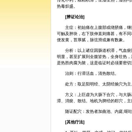
传化不利，糟粕积滞，生湿生热，湿热与
热毒炽盛。
[辨证论治]
主症：初始痛在上腹部或绕脐痛，继
可触及肿块，右下肢伸直则痛甚，有不同
便发黄，苔厚腻，脉弦滑或兼有数象。
分析：以上诸症因肠道积滞，气血瘀
明显，甚至扩展到全腹皆热，全身壮热，
是热胜肉腐为脓，这是临证时必须要密切
治则：行滞活血，清热散结。
处方：取足阳明经、太阴经腧穴为主
方义：上巨虚为大肠下合穴，与大肠
滞、消瘀、散结。地机为脾经的郄穴，主
随证配穴：发热者加
曲池
、
内庭
;呕
[其他疗法]