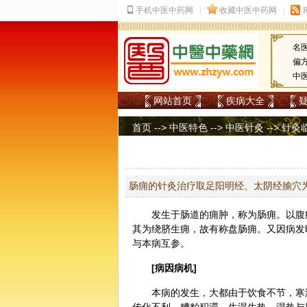
名
偏
中
网站首页
疾病大全
首页
-->
中医特色
-->
中医针灸
-->
针灸
肠痈的针灸治疗取足阳明经、太阴经腧穴
发生于肠道的痈肿，称为肠痈。以腹
其为绕脐生痈，故有称盘肠痈。又因病发
与本病互参。
[病因病机]
本病的发生，
大都
由于
饮食
不节，寒