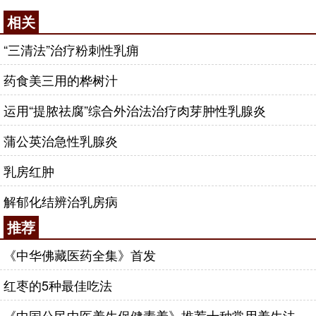
相关
“三清法”治疗粉刺性乳痈
药食美三用的桦树汁
运用“提脓祛腐”综合外治法治疗肉芽肿性乳腺炎
蒲公英治急性乳腺炎
乳房红肿
解郁化结辨治乳房病
推荐
《中华佛藏医药全集》首发
红枣的5种最佳吃法
《中国公民中医养生保健素养》推荐十种常用养生法