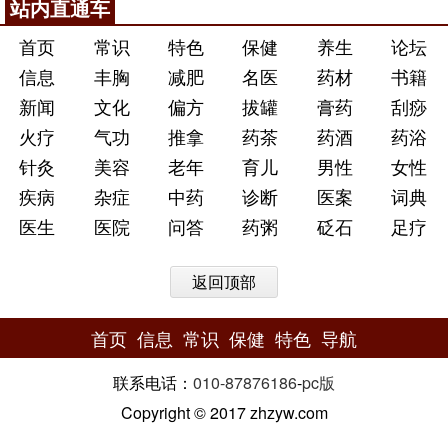
站内直通车
首页
常识
特色
保健
养生
论坛
信息
丰胸
减肥
名医
药材
书籍
新闻
文化
偏方
拔罐
膏药
刮痧
火疗
气功
推拿
药茶
药酒
药浴
针灸
美容
老年
育儿
男性
女性
疾病
杂症
中药
诊断
医案
词典
医生
医院
问答
药粥
砭石
足疗
返回顶部
首页
信息
常识
保健
特色
导航
联系电话：
010-87876186
-
pc版
Copyright © 2017 zhzyw.com