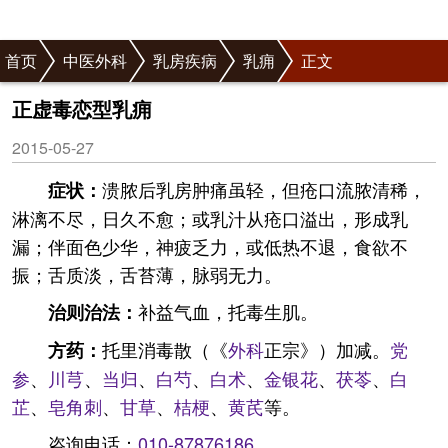
首页
中医外科
乳房疾病
乳痈
正文
正虚毒恋型乳痈
2015-05-27
溃脓后乳房肿痛虽轻，但疮口流脓清稀，
症状：
淋漓不尽，日久不愈；或乳汁从疮口溢出，形成乳
漏；伴面色少华，神疲乏力，或低热不退，食欲不
振；舌质淡，舌苔薄，脉弱无力。
补益气血，托毒生肌。
治则治法：
托里消毒散（《
外科
正宗》）加减。
党
方药：
参
、
川芎
、
当归
、
白芍
、
白术
、
金银花
、
茯苓
、
白
芷
、
皂角刺
、
甘草
、
桔梗
、
黄芪
等。
咨询电话：
010-87876186