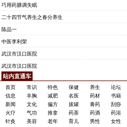
巧用药膳调失眠
二十四节气养生之春分养生
陈品一
中医李利荣
武汉市汉口医院
武汉市汉口医院
站内直通车
首页
常识
特色
保健
养生
论坛
信息
丰胸
减肥
名医
药材
书籍
新闻
文化
偏方
拔罐
膏药
刮痧
火疗
气功
推拿
药茶
药酒
药浴
针灸
美容
老年
育儿
男性
女性