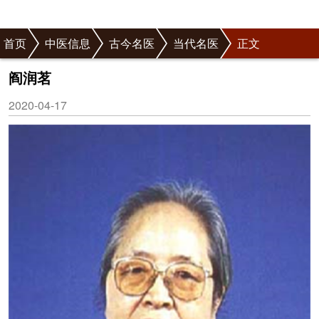
首页
中医信息
古今名医
当代名医
正文
阎润茗
2020-04-17