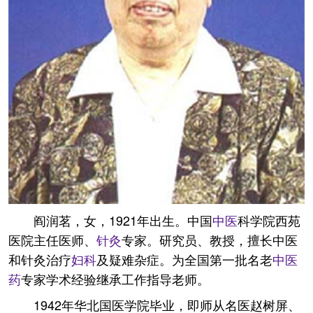
阎润茗，女，1921年出生。中国
中医
科学院西苑
医院主任医师、
针灸
专家。研究员、教授，擅长中医
和针灸治疗
妇科
及疑难杂症。为全国第一批名老
中医
药
专家学术经验继承工作指导老师。
1942年华北国医学院毕业，即师从名医赵树屏、