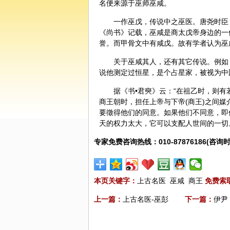
名便来源于巫师巫咸。
一作巫戊，传说中之巫医。唐尧时臣
《尚书》记载，巫咸是商太戊帝身边的一
誉。而甲骨文中有咸戊。故有学者认为巫
关于巫咸其人，还有其它传说。例如
说他测定过恒星，是个占星家，被视为中
据《书•君奭》云：“在祖乙时，则
商王朝时，担任上帝与下帝(商王)之间
要徵得他们的同意。如果他们不同意，即
天的权力太大，它可以支配人世间的一切
专家免费咨询热线：010-87876186(咨询时
本页关键字：
上古名医
巫咸
商王
免费索
上一篇：
上古名医-巫彭
下一篇：
伊尹