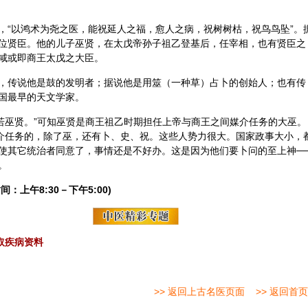
，“以鸿术为尧之医，能祝延人之福，愈人之病，祝树树枯，祝鸟鸟坠”。
位贤臣。他的儿子巫贤，在太戊帝孙子祖乙登基后，任宰相，也有贤臣之
咸或即商王太戊之大臣。
，传说他是鼓的发明者；据说他是用筮（一种草）占卜的创始人；也有传
国最早的天文学家。
有若巫贤。”可知巫贤是商王祖乙时期担任上帝与商王之间媒介任务的大巫。
媒介任务的，除了巫，还有卜、史、祝。这些人势力很大。国家政事大小，
使其它统治者同意了，事情还是不好办。这是因为他们要卜问的至上神─
。
间：上午8:30－下午5:00)
取疾病资料
>> 返回上古名医页面
>> 返回首页