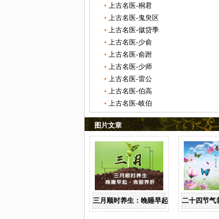
上古名医-桐君
上古名医-鬼臾区
上古名医-僦贷季
上古名医-少俞
上古名医-俞跗
上古名医-少师
上古名医-雷公
上古名医-伯高
上古名医-岐伯
图片文章
三月顺时养生：晚睡早起 食甜养肝
二十四节气