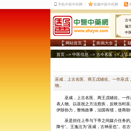
古
偏
中
网站首页
疾病大全
首页
-->
中医信息
-->
古今名医
-->
上古
巫咸，上古名医、商王戊辅佐。一作巫戊
物。
巫咸，上古名医、商王戊辅佐。一作
表人物。以巫祝之方法愈疾，反映当时巫
伊陟协力，整饰政事，治国有绩，使商朝
巫是担任上帝与下帝之间媒介任务的人
降兮”。王逸注为“巫咸，古神巫也”。在