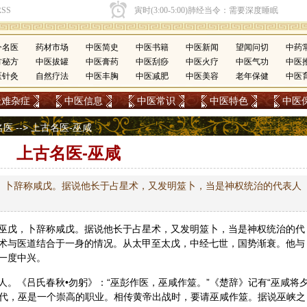
今名医
药材市场
中医简史
中医书籍
中医新闻
望闻问切
中药
方秘方
中医拔罐
中医膏药
中医刮痧
中医火疗
中医气功
中医
医针灸
自然疗法
中医丰胸
中医减肥
中医美容
老年保健
中医
疑难杂症
中医信息
中医常识
中医特色
中医
名医
--> 上古名医-巫咸
上古名医-巫咸
，卜辞称咸戊。据说他长于占星术，又发明筮卜，当是神权统治的代表人
巫戊，卜辞称咸戊。据说他长于占星术，又发明筮卜，当是神权统治的代
术与医道结合于一身的情况。从太甲至太戊，中经七世，国势渐衰。他与
一度中兴。
。《吕氏春秋•勿躬》：“巫彭作医，巫咸作筮。”《楚辞》记有“巫咸将
古代，巫是一个崇高的职业。相传
黄帝
出战时，要请巫咸作筮。据说巫峡之