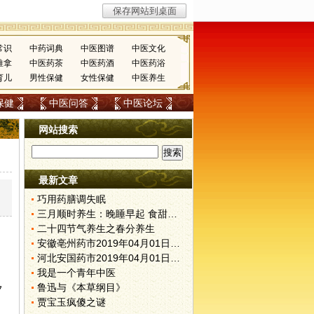
常识
中药词典
中医图谱
中医文化
推拿
中医药茶
中医药酒
中医药浴
育儿
男性保健
女性保健
中医养生
保健
中医问答
中医论坛
网站搜索
最新文章
巧用药膳调失眠
三月顺时养生：晚睡早起 食甜养肝
二十四节气养生之春分养生
安徽亳州药市2019年04月01日快讯
河北安国药市2019年04月01日快讯
我是一个青年中医
鲁迅与《本草纲目》
夕
贾宝玉疯傻之谜