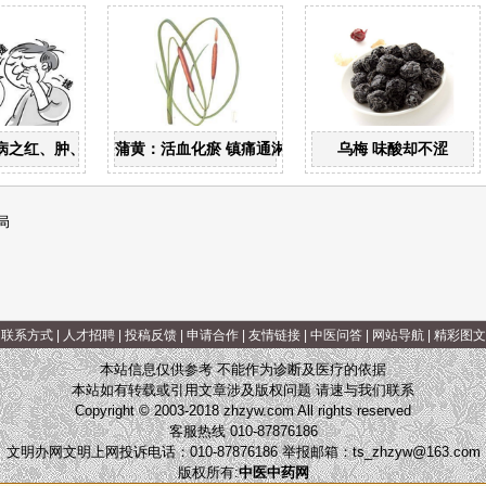
病之红、肿、痒、痛
蒲黄：活血化瘀 镇痛通淋
乌梅 味酸却不涩
局
|
联系方式
|
人才招聘
|
投稿反馈
|
申请合作
|
友情链接
|
中医问答
|
网站导航
|
精彩图文
本站信息仅供参考 不能作为诊断及医疗的依据
本站如有转载或引用文章涉及版权问题 请速与我们联系
Copyright © 2003-2018 zhzyw.com All rights reserved
客服热线 010-87876186
文明办网文明上网投诉电话：010-87876186 举报邮箱：
ts_zhzyw@163.com
版权所有:
中医中药网