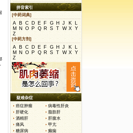
拼音索引
据
[中药词典]
A
B
C
D
E
F
G
H
J
K
L
M
N
O
P
Q
R
S
T
W
X
Y
Z
[中药方剂]
A
B
C
D
E
F
G
H
J
K
L
M
N
O
P
Q
R
S
T
W
X
Y
Z
都
─
疑难杂症
癌症肿瘤
病毒性肝炎
肝硬化
脂肪肝
酒精肝
肝腹水
痛风
甲亢
糖尿病
癫痫