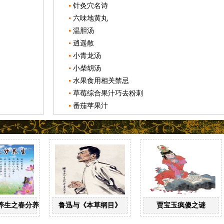
针灸穴名诗
六味地黄丸
温胆汤
逍遥散
小青龙汤
小柴胡汤
水果食用相关禁忌
草莓综合果汁巧去粉刺
番茄苹果汁
养生之春分养生
鲁迅与《本草纲目》
贾宝玉疯傻之谜