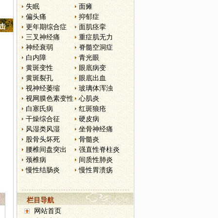
失眠
面瘫
偏头痛
抑郁症
点击
更年期综合症
面肌痉挛
三叉神经痛
重症肌无力
神经衰弱
脊髓空洞症
白内障
青光眼
黄斑变性
眼底病变
黄斑裂孔
眼底出血
视神经萎缩
玻璃体浑浊
视网膜色素变性
心肌炎
白塞氏病
红斑狼疮
干燥综合征
硬皮病
风湿类风湿
坐骨神经痛
股骨头坏死
骨髓炎
腰椎间盘突出
强直性脊柱炎
颈椎病
间质性肺炎
慢性结肠炎
慢性胃溃疡
栏目导航
网站首页