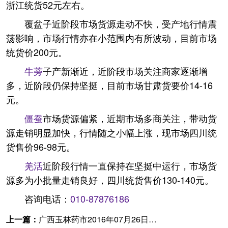
浙江统货52元左右。
覆盆子近阶段市场货源走动不快，受产地行情震
荡影响，市场行情亦在小范围内有所波动，目前市场
统货价200元。
牛蒡
子产新渐近，近阶段市场关注商家逐渐增
多，近阶段仍保持坚挺，目前市场甘肃货要价14-16
元。
僵蚕
市场货源偏紧，近期市场多商关注，带动货
源走销明显加快，行情随之小幅上涨，现市场四川统
货售价96-98元。
羌活
近阶段行情一直保持在坚挺中运行，市场货
源多为小批量走销良好，四川统货售价130-140元。
咨询电话：
010-87876186
上一篇：
广西玉林药市2016年07月26日快讯