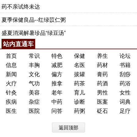
药不亲试终未达
夏季保健良品--红绿苡仁粥
盛夏消渴解暑珍品“绿豆汤”
站内直通车
首页
常识
特色
保健
养生
论坛
信息
丰胸
减肥
名医
药材
书籍
新闻
文化
偏方
拔罐
膏药
刮痧
火疗
气功
推拿
药茶
药酒
药浴
针灸
美容
老年
育儿
男性
女性
疾病
杂症
中药
诊断
医案
词典
医生
医院
问答
药粥
砭石
足疗
返回顶部