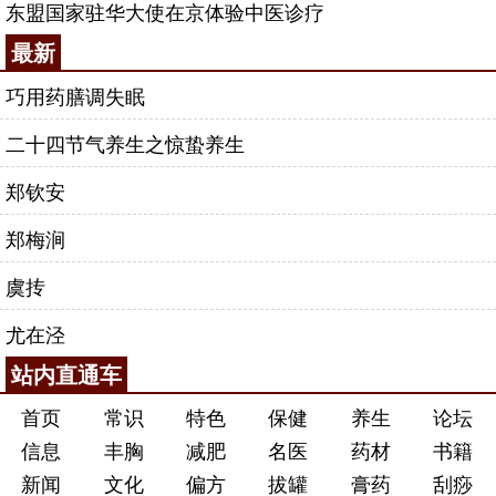
东盟国家驻华大使在京体验中医诊疗
最新
巧用药膳调失眠
二十四节气养生之惊蛰养生
郑钦安
郑梅涧
虞抟
尤在泾
站内直通车
首页
常识
特色
保健
养生
论坛
信息
丰胸
减肥
名医
药材
书籍
新闻
文化
偏方
拔罐
膏药
刮痧