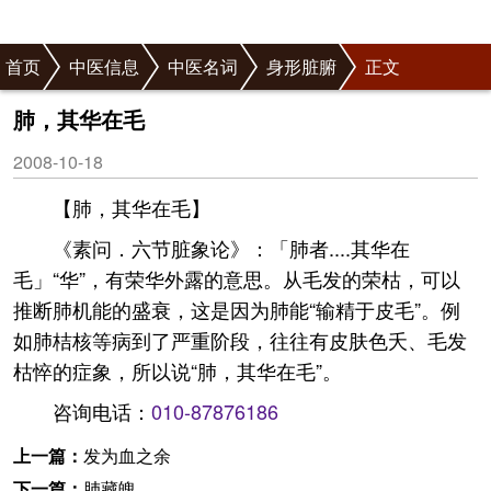
首页
中医信息
中医名词
身形脏腑
正文
肺，其华在毛
2008-10-18
【肺，其华在毛】
《素问．六节脏象论》：「肺者....其华在
毛」“华”，有荣华外露的意思。从毛发的荣枯，可以
推断肺机能的盛衰，这是因为肺能“输精于皮毛”。例
如肺桔核等病到了严重阶段，往往有皮肤色夭、毛发
枯悴的症象，所以说“肺，其华在毛”。
咨询电话：
010-87876186
上一篇：
发为血之余
下一篇：
肺藏魄