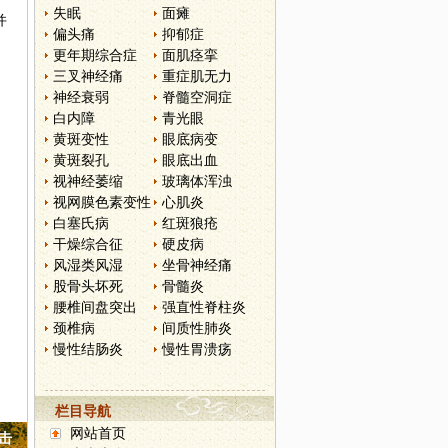
失眠
面瘫
并
偏头痛
抑郁症
更年期综合症
面肌痉挛
三叉神经痛
重症肌无力
神经衰弱
脊髓空洞症
白内障
青光眼
黄斑变性
眼底病变
黄斑裂孔
眼底出血
视神经萎缩
玻璃体浑浊
视网膜色素变性
心肌炎
白塞氏病
红斑狼疮
干燥综合征
硬皮病
风湿类风湿
坐骨神经痛
股骨头坏死
骨髓炎
腰椎间盘突出
强直性脊柱炎
颈椎病
间质性肺炎
慢性结肠炎
慢性胃溃疡
栏目导航
网站首页
点击