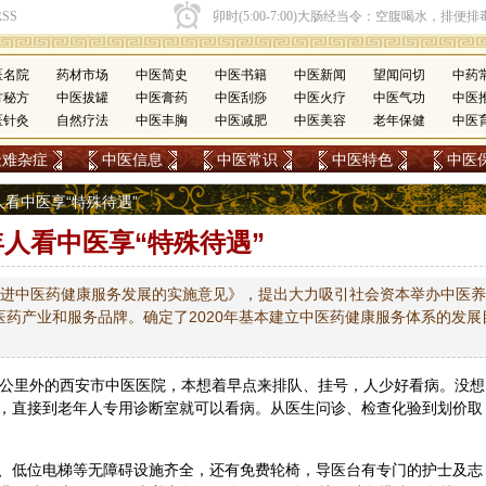
医名院
药材市场
中医简史
中医书籍
中医新闻
望闻问切
中药
方秘方
中医拔罐
中医膏药
中医刮痧
中医火疗
中医气功
中医
医针灸
自然疗法
中医丰胸
中医减肥
中医美容
老年保健
中医
疑难杂症
中医信息
中医常识
中医特色
中医
年人看中医享“特殊待遇”
年人看中医享“特殊待遇”
促进中医药健康服务发展的实施意见》，提出大力吸引社会资本举办中医养
药产业和服务品牌。确定了2020年基本建立中医药健康服务体系的发展
几公里外的西安市
中医
医院，本想着早点来排队、挂号，人少好看病。没想
，直接到老年人专用诊断室就可以看病。从医生问诊、检查化验到划价取
、低位电梯等无障碍设施齐全，还有免费轮椅，导医台有专门的护士及志