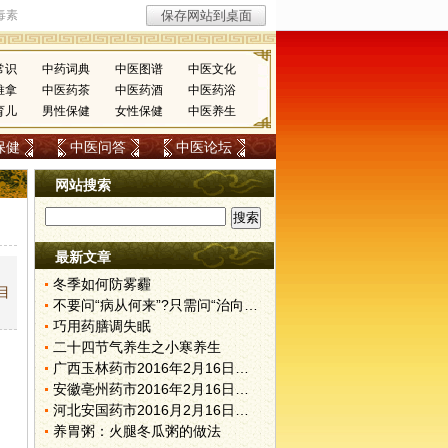
常识
中药词典
中医图谱
中医文化
推拿
中医药茶
中医药酒
中医药浴
育儿
男性保健
女性保健
中医养生
保健
中医问答
中医论坛
网站搜索
最新文章
冬季如何防雾霾
目
不要问“病从何来”?只需问“治向何去”?
巧用药膳调失眠
二十四节气养生之小寒养生
广西玉林药市2016年2月16日快讯
安徽亳州药市2016年2月16日快讯
河北安国药市2016月2月16日快讯
养胃粥：火腿冬瓜粥的做法