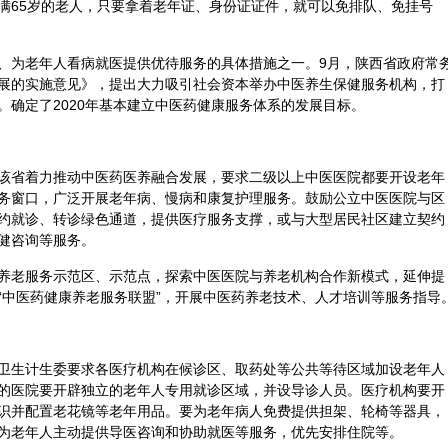
满65岁的老人，只要拿着老年证、身份证证件，就可以免排队、免挂号
、为老年人看病就医提供优待服务的具体措施之一。9月，陕西省政府常
展的实施意见》，提出大力吸引社会资本举办中医
养生
保健
服务机构，打
。确定了2020年基本建立中医药健康服务体系的发展目标。
该省着力推动中医药医养融合发展，要求二级以上中医医院都要开设老年
务窗口，广泛开展老年病、慢病和康复护理服务。鼓励公立中医医院与区
约就诊、转诊绿色通道，提供医疗服务支撑，或与大型居民社区建立契约
健咨询等服务。
养老服务示范区、示范点，探索中医医院与养老机构合作新模式，延伸提
“中医药健康养老服务联盟”，开展中医药养老技术、人才培训等服务指导
卫生计生委要求各医疗机构在候诊区、取药处等公共等待区域加设老年人
的医院要开辟独立的老年人专用就诊区域，并设导诊人员。医疗机构要开
识并配置老花镜等老年用品。要为老年病人免费提供担架、轮椅等器具，
为老年人主动提供导医咨询和协助就医等服务，优先安排住院等。