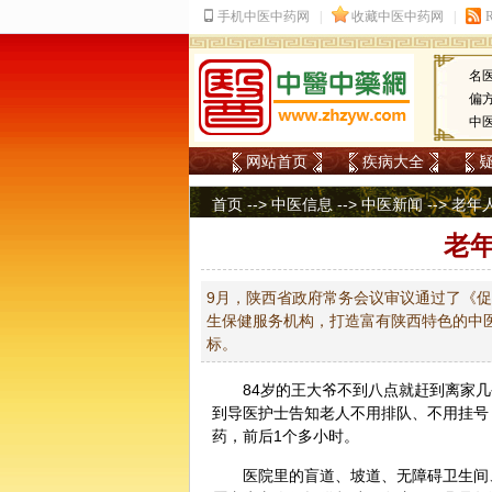
名
偏
中
网站首页
疾病大全
首页
-->
中医信息
-->
中医新闻
--> 老
老
9月，陕西省政府常务会议审议通过了《
生保健服务机构，打造富有陕西特色的中医
标。
84岁的王大爷不到八点就赶到离家
到导医护士告知老人不用排队、不用挂号
药，前后1个多小时。
医院里的盲道、坡道、无障碍卫生间