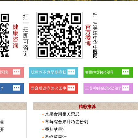
精彩推荐
水果食用相关禁忌
理
草莓综合果汁巧去粉刺
召开
番茄苹果汁
香蜂草果汁