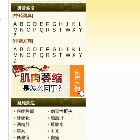
拼音索引
[中药词典]
务
A
B
C
D
E
F
G
H
J
K
L
M
N
O
P
Q
R
S
T
W
X
Y
Z
[中药方剂]
A
B
C
D
E
F
G
H
J
K
L
M
N
O
P
Q
R
S
T
W
X
Y
Z
。
疑难杂症
癌症肿瘤
病毒性肝炎
肝硬化
脂肪肝
酒精肝
肝腹水
痛风
甲亢
糖尿病
癫痫