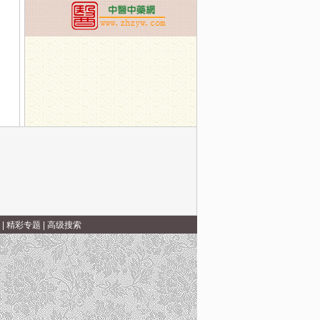
症早筛”方面的知识信息
21日：中医专家杨以宁--最难治的面瘫后遗症，专家教您这么办
|
精彩专题
|
高级搜索