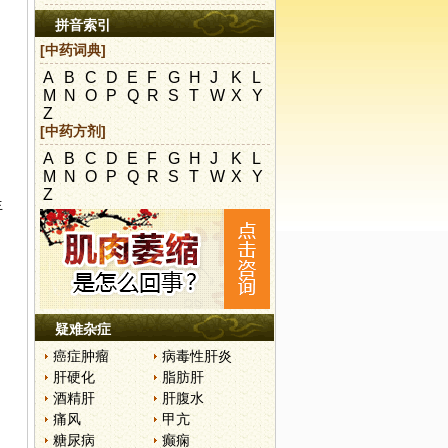
拼音索引
[中药词典]
A
B
C
D
E
F
G
H
J
K
L
M
N
O
P
Q
R
S
T
W
X
Y
Z
[中药方剂]
A
B
C
D
E
F
G
H
J
K
L
M
N
O
P
Q
R
S
T
W
X
Y
Z
生
疑难杂症
癌症肿瘤
病毒性肝炎
肝硬化
脂肪肝
酒精肝
肝腹水
痛风
甲亢
糖尿病
癫痫