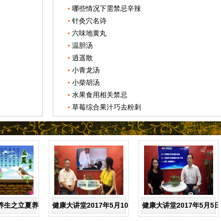
哪些情况下需禁忌辛辣
针灸穴名诗
六味地黄丸
温胆汤
逍遥散
小青龙汤
小柴胡汤
水果食用相关禁忌
草莓综合果汁巧去粉刺
养生之立夏养生
健康大讲堂2017年5月10日：中医专家朱洪海，为您
健康大讲堂2017年5月