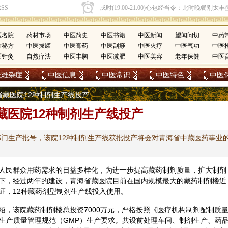
医名院
药材市场
中医简史
中医书籍
中医新闻
望闻问切
中药
方秘方
中医拔罐
中医膏药
中医刮痧
中医火疗
中医气功
中医
医针灸
自然疗法
中医丰胸
中医减肥
中医美容
老年保健
中医
疑难杂症
中医信息
中医常识
中医特色
中医
海省藏医院12种制剂生产线投产
藏医院12种制剂生产线投产
部门生产批号，该院12种制剂生产线获批投产将会对青海省中藏医药事业
人民群众用药需求的日益多样化，为进一步提高藏药制剂质量，扩大制剂
下，经过两年的建设，青海省藏医院目前在国内规模最大的藏药制剂楼近
证，12种藏药剂型制剂生产线投入使用。
绍，该院藏药制剂楼总投资7000万元，严格按照《医疗机构制剂配制质
品生产质量管理规范（GMP）生产要求。共设前处理车间、制剂生产、药