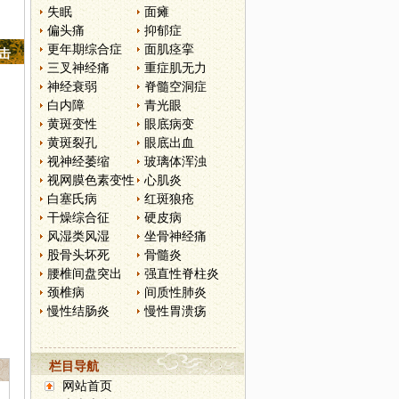
失眠
面瘫
偏头痛
抑郁症
更年期综合症
面肌痉挛
点击
三叉神经痛
重症肌无力
神经衰弱
脊髓空洞症
白内障
青光眼
黄斑变性
眼底病变
黄斑裂孔
眼底出血
视神经萎缩
玻璃体浑浊
视网膜色素变性
心肌炎
白塞氏病
红斑狼疮
干燥综合征
硬皮病
风湿类风湿
坐骨神经痛
股骨头坏死
骨髓炎
腰椎间盘突出
强直性脊柱炎
颈椎病
间质性肺炎
慢性结肠炎
慢性胃溃疡
栏目导航
网站首页