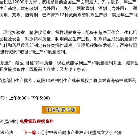
面积达12000平方米，该楼是目前全国生产面积最大、剂型最多、年生产
生产基地。建有散剂（含外用）、丸剂、硬胶囊剂、酒剂（含外用）、颗
洗剂、茶剂、煎膏剂、巴布膏剂12种藏药剂型制剂生产线，满足年生产能
、理化实验室、精密仪器室、留样观察室等，配备有超净工作台、生化培
品检验设备。对原药材质量、制剂药品生产过程、制剂药品成品质量进行
剂科和药品质量部制定有各类操作规程、管理规程和技术标准，严格按照
求进行藏药制剂配制生产和质量控制。
质量”，藏医“目检”药材质量，现在就能做到生产和质量控制并重。藏药
开发提供条件，既提高了疗效，又方便了患者。
得药监部门生产批号，该院12种制剂生产线获批投产将会对青海省中藏医药
间：上午8:30－下午5:00)
药剂型制剂
免费索取疾病资料
中医药法
下一篇：
辽宁中医药健康产业校企联盟成立大会召开