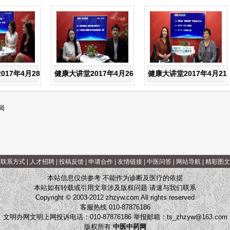
之隐
017年4月28日：高龄产妇健康二孩梦如何实现？
健康大讲堂2017年4月26日：胡堃大夫--深度解析“癌
健康大讲堂2017年4月
局
|
联系方式
|
人才招聘
|
投稿反馈
|
申请合作
|
友情链接
|
中医问答
|
网站导航
|
精彩图文
本站信息仅供参考 不能作为诊断及医疗的依据
本站如有转载或引用文章涉及版权问题 请速与我们联系
Copyright © 2003-2012 zhzyw.com All rights reserved
客服热线 010-87876186
文明办网文明上网投诉电话：010-87876186 举报邮箱：
ts_zhzyw@163.com
版权所有:
中医中药网