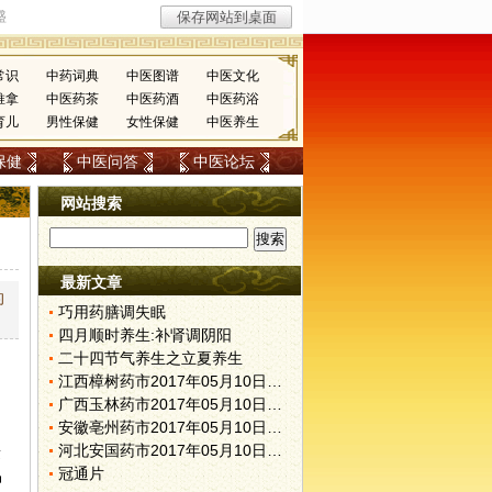
常识
中药词典
中医图谱
中医文化
推拿
中医药茶
中医药酒
中医药浴
育儿
男性保健
女性保健
中医养生
保健
中医问答
中医论坛
网站搜索
最新文章
的
巧用药膳调失眠
四月顺时养生:补肾调阴阳
二十四节气养生之立夏养生
江西樟树药市2017年05月10日快讯
广西玉林药市2017年05月10日快讯
安徽亳州药市2017年05月10日快讯
河北安国药市2017年05月10日快讯
量
冠通片
品