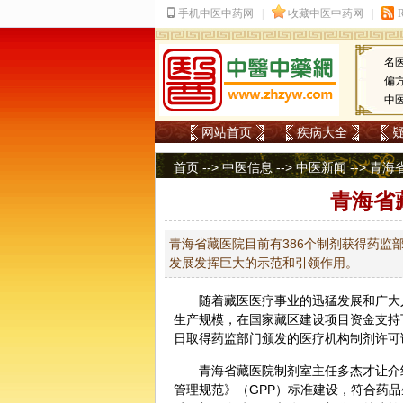
名
偏
中
网站首页
疾病大全
首页
-->
中医信息
-->
中医新闻
--> 青
青海省
青海省藏医院目前有386个制剂获得药监
发展发挥巨大的示范和引领作用。
随着藏医医疗事业的迅猛发展和广大
生产规模，在国家藏区建设项目资金支持
日取得药监部门颁发的医疗机构制剂许可
青海省藏医院制剂室主任多杰才让介
管理规范》（GPP）标准建设，符合药