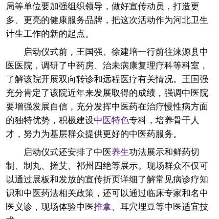
局等单位要加强组织领导，做好宣传动员，打造更
多、更亮的健康服务品牌，把这次活动作为河北卫生
计生工作的新的起点。
启动仪式前，王国强、徐建培一行前往涞源县中
医医院，调研了中药房、治未病康复理疗科等科室，
了解该院开展双向转诊和远程医疗有关情况。王国强
充分肯定了该院近年来发展取得的成绩，强调中医院
要增强发展自信，充分发挥中医药在治疗慢性病方面
的独特优势，积极建设
中医特色
专科，培养骨干人
才，努力为基层群众提供更好的中医药服务。
启动仪式还安排了中医
养生
功法展示和鲜药切
制、制丸、搓艾、祁州四绝等展示。现场群众不仅可
以通过展板和发放的宣传折页详细了解常见病诊疗知
识和中医药法相关政策，还可以通过临床专家和名中
医义诊，现场体验中医
推拿
、耳穴埋豆等中医适宜技