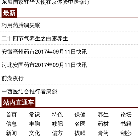
东盟国家驻华大使在京体验中医诊疗
最新
巧用药膳调失眠
二十四节气养生之白露养生
安徽亳州药市2017年09月11日快讯
河北安国药市2017年09月11日快讯
前湖夜行
中西医结合推行者康熙
站内直通车
首页
常识
特色
保健
养生
论坛
信息
丰胸
减肥
名医
药材
书籍
新闻
文化
偏方
拔罐
膏药
刮痧