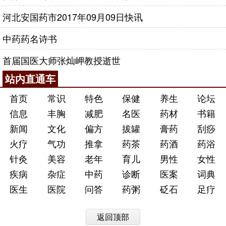
河北安国药市2017年09月09日快讯
中药药名诗书
首届国医大师张灿岬教授逝世
站内直通车
首页
常识
特色
保健
养生
论坛
信息
丰胸
减肥
名医
药材
书籍
新闻
文化
偏方
拔罐
膏药
刮痧
火疗
气功
推拿
药茶
药酒
药浴
针灸
美容
老年
育儿
男性
女性
疾病
杂症
中药
诊断
医案
词典
医生
医院
问答
药粥
砭石
足疗
返回顶部