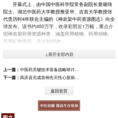
开幕式上，由中国中医科学院常务副院长黄璐琦
院士、湖北中医药大学教授詹亚华、吉首大学教授张
代贵历时4年联合主编的《神农架中药资源图志》向全
球发布。该书约450万字，收录彩照近1万幅，重点介
绍神农架药用资源种类，涵盖药用植物、药用动物、
药用矿物资源，共计3205种。
此外，世界中联创会主席佘靖还为全国首个专业
↓展开全部内容
森林康养研究组织——世界中联森林康养研究专业委
员会授牌。
上一篇：
中医药关键技术装备战略研讨会在京召开
在主会场专题研讨中，黄璐琦院士，国医大师
沈
下一篇：
凤庆县完成首例先天性心脏病室间隔缺损的介入治疗
宝藩
、
梅国强
、
李佃贵
，世界自然保护联盟副总干事
威廉·杰克逊等分别作了主旨报告。与会专家学者还围
返回首页
绕神农文化与中医药研究、中医药资源保护与利用、
中医药健康养生等主题在各分论坛进行研讨。
本次论坛由国家中医药管理局、国家林业和草原
图文