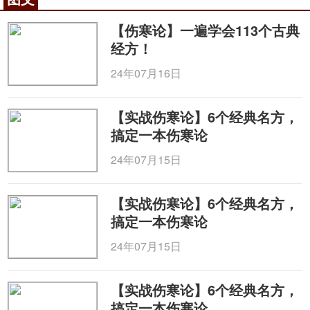
局指导，世界中联、中国民主同盟湖北省委员会、湖
北省卫生计生委和湖北省神农架林区人民政府联合举
【伤寒论】一遍学会113个古典
经方！
办，包括祭祀药祖炎帝
神农氏
、开幕式、主论坛、分
论坛、民俗活动、业务考察、药膳品鉴、顾问座谈、
24年07月16日
专家沙龙、产品展销10项内容。
咨询电话：
010-87876186
【实战伤寒论】6个经典名方，
搞定一本伤寒论
24年07月15日
【实战伤寒论】6个经典名方，
搞定一本伤寒论
24年07月15日
【实战伤寒论】6个经典名方，
搞定一本伤寒论