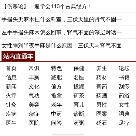
【伤寒论】一遍学会113个古典经方！
手指头尖麻木挂什么科室，三伏天里的肾气不固——肾合jjn
左手手指头麻木怎么回事，肾气不固的深层对话——肾合jjn
女性睡到半夜手麻是什么原因：三伏天与肾气不固的深层对话
站内直通车
首页
常识
特色
保健
养生
论坛
信息
丰胸
减肥
名医
药材
书籍
新闻
文化
偏方
拔罐
膏药
刮痧
火疗
气功
推拿
药茶
药酒
药浴
针灸
美容
老年
育儿
男性
女性
疾病
杂症
中药
诊断
医案
词典
医生
医院
问答
药粥
砭石
足疗