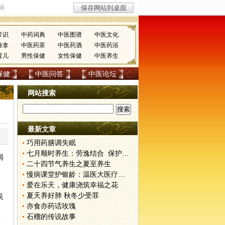
常识
中药词典
中医图谱
中医文化
推拿
中医药茶
中医药酒
中医药浴
育儿
男性保健
女性保健
中医养生
保健
中医问答
中医论坛
网站搜索
最新文章
巧用药膳调失眠
七月顺时养生：劳逸结合 保护阳气
局
二十四节气养生之夏至养生
慢病课堂护银龄：温医大医疗流动站服务洪家
爱在乐天，健康浇筑幸福之花
夏天养好肺 秋冬少受罪
吴
亦食亦药话玫瑰
石榴的传说故事