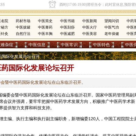
医名院
药材市场
中医简史
中医书籍
中医新闻
望闻问切
中药
方秘方
中医拔罐
中医膏药
中医刮痧
中医火疗
中医气功
中医
医针灸
自然疗法
中医丰胸
中医减肥
中医美容
老年保健
中医
疑难杂症
中医信息
中医常识
中医特色
中医
医药国际化发展论坛召开
医药国际化发展论坛召开
委会暨中医药国际化发展论坛在山东临沂召开。
届编委会暨
中医药
国际化发展论坛在山东临沂召开。国家中医药管理局副
席会议并强调，要牢牢把握中医药学术发展方向，积极推广中医药学术新
界提供智力支撑和科技支持。
增主编、执行主编和执行副主编职务，新增编委120人，中国工程院院士