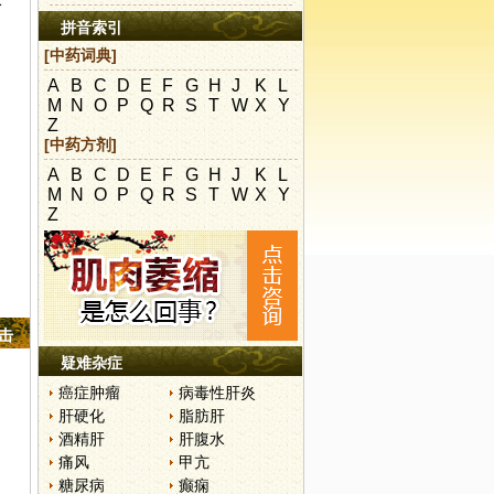
水
拼音索引
[中药词典]
A
B
C
D
E
F
G
H
J
K
L
M
N
O
P
Q
R
S
T
W
X
Y
Z
[中药方剂]
A
B
C
D
E
F
G
H
J
K
L
M
N
O
P
Q
R
S
T
W
X
Y
Z
点击
疑难杂症
癌症肿瘤
病毒性肝炎
肝硬化
脂肪肝
酒精肝
肝腹水
痛风
甲亢
糖尿病
癫痫