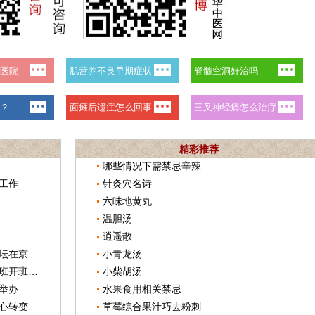
精彩推荐
哪些情况下需禁忌辛辣
工作
针灸穴名诗
六味地黄丸
温胆汤
逍遥散
世界中联首届非物质文化遗产高峰论坛在京举办
小青龙汤
第六期中医医院职业化管理高级研修班开班式在京举行
小柴胡汤
举办
水果食用相关禁忌
心转变
草莓综合果汁巧去粉刺