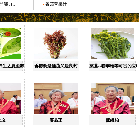
中医药管理局举办中医药新闻传播领导能力培训班
番茄苹果汁
养生之夏至养生
香椿既是佳蔬又是良药
菜薹--春季难等可贵的应
忠义
廖品正
熊继柏