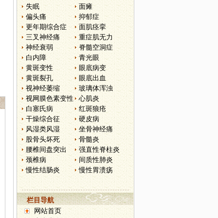
失眠
面瘫
偏头痛
抑郁症
更年期综合症
面肌痉挛
三叉神经痛
重症肌无力
神经衰弱
脊髓空洞症
白内障
青光眼
黄斑变性
眼底病变
黄斑裂孔
眼底出血
视神经萎缩
玻璃体浑浊
视网膜色素变性
心肌炎
白塞氏病
红斑狼疮
干燥综合征
硬皮病
风湿类风湿
坐骨神经痛
股骨头坏死
骨髓炎
腰椎间盘突出
强直性脊柱炎
颈椎病
间质性肺炎
慢性结肠炎
慢性胃溃疡
栏目导航
网站首页