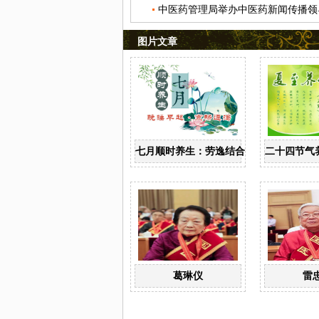
图片文章
七月顺时养生：劳逸结合 保护阳气
二十四节气
葛琳仪
雷