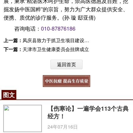
展，秉承“精湛医术呵护生命，崇高医德惠及百姓，挖
掘发扬中医国粹”的宗旨，努力为广大群众提供安全、
便携、质优的诊疗服务。(孙 璇 邸亚倩)
咨询电话：
010-87876186
上一篇：
凤庆县致力于抓卫生项目建设工作力推健康扶贫
下一篇：
天津市卫生健康委员会挂牌成立
返回首页
图文
【伤寒论】一遍学会113个古典
经方！
24年07月16日