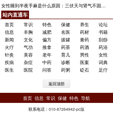
女性睡到半夜手麻是什么原因：三伏天与肾气不固的深层对话
站内直通车
首页
常识
特色
保健
养生
论坛
信息
丰胸
减肥
名医
药材
书籍
新闻
文化
偏方
拔罐
膏药
刮痧
火疗
气功
推拿
药茶
药酒
药浴
针灸
美容
老年
育儿
男性
女性
疾病
杂症
中药
诊断
医案
词典
医生
医院
问答
药粥
砭石
足疗
返回顶部
首页
信息
常识
保健
特色
导航
联系电话：
010-87264942
-
pc版