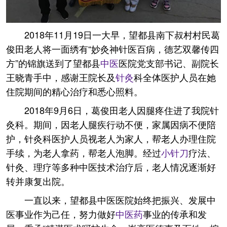
2018年11月19日一大早，望都县南下叔村村民葛
俊田老人将一面绣有“妙灸神针医百病，德艺双馨传四
方”的锦旗送到了望都县
中医
医院党支部书记、副院长
王晓青手中，感谢王院长及
针灸
科全体医护人员在她
住院期间的精心治疗和悉心照料。
2018年9月6日，葛俊田老人因腿疼住进了我院针
灸科。期间，因老人腿疾行动不便，家属因病不便陪
护，针灸科医护人员视老人为家人，帮老人办理住院
手续，为老人拿药，帮老人泡脚。经过
小针刀
疗法、
针灸、理疗等多种中医技术治疗后，老人情况逐渐好
转并康复出院。
一直以来，望都县中医医院始终把振兴、发展中
医事业作为己任，努力做好
中医药
事业的传承和发