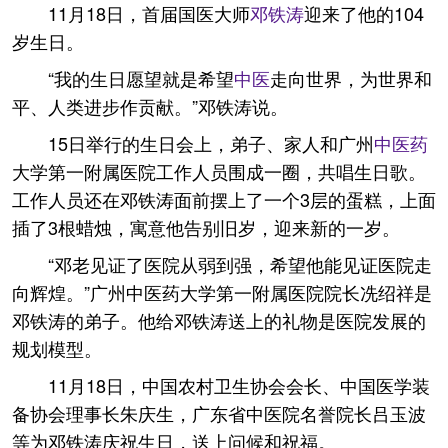
11月18日，首届国医大师
邓铁涛
迎来了他的104
岁生日。
“我的生日愿望就是希望
中医
走向世界，为世界和
平、人类进步作贡献。”邓铁涛说。
15日举行的生日会上，弟子、家人和广州
中医药
大学第一附属医院工作人员围成一圈，共唱生日歌。
工作人员还在邓铁涛面前摆上了一个3层的蛋糕，上面
插了3根蜡烛，寓意他告别旧岁，迎来新的一岁。
“邓老见证了医院从弱到强，希望他能见证医院走
向辉煌。”广州中医药大学第一附属医院院长冼绍祥是
邓铁涛的弟子。他给邓铁涛送上的礼物是医院发展的
规划模型。
11月18日，中国农村卫生协会会长、中国医学装
备协会理事长朱庆生，广东省中医院名誉院长吕玉波
等为邓铁涛庆祝生日，送上问候和祝福。