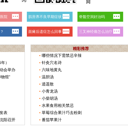
精彩推荐
哪些情况下需禁忌辛辣
6年）
针灸穴名诗
动会举办
六味地黄丸
物馆”
温胆汤
逍遥散
小青龙汤
小柴胡汤
水果食用相关禁忌
发表
草莓综合果汁巧去粉刺
沈阳召开
番茄苹果汁