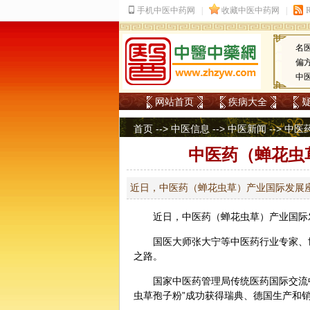
名
偏
中
网站首页
疾病大全
首页
-->
中医信息
-->
中医新闻
--> 
中医药（蝉花虫
近日，中医药（蝉花虫草）产业国际发展
近日，
中医
药（蝉花虫草）产业国际
国医大师
张大宁
等
中医药
行业专家、
之路。
国家中医药管理局传统医药国际交流
虫草孢子粉”成功获得瑞典、德国生产和