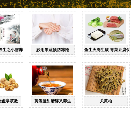
养生之小雪养生
妙用果蔬预防冻疮
鱼生火肉生痰 青菜豆腐保
治虚寒咳嗽
黄酒温甜清醇又养生
关黄柏