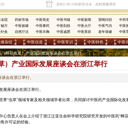
医名院
药材市场
中医简史
中医书籍
中医新闻
望闻问切
中药
方秘方
中医拔罐
中医膏药
中医刮痧
中医火疗
中医气功
中医
医针灸
自然疗法
中医丰胸
中医减肥
中医美容
老年保健
中医
疑难杂症
中医信息
中医常识
中医特色
中医
中医药（蝉花虫草）产业国际发展座谈会在浙江举行
草）产业国际发展座谈会在浙江举行
座谈会在浙江举行。
发展座谈会在浙江举行。
世界“虫草”领域专家及相关领域学者出席，共同探讨中医药产业国际化发
中心负责人在会上介绍了浙江泛亚生命科学研究院研究开发的中医药“蝉
销售许可证的经验。