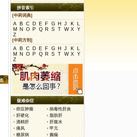
拼音索引
[中药词典]
A
B
C
D
E
F
G
H
J
K
L
M
N
O
P
Q
R
S
T
W
X
Y
Z
[中药方剂]
A
B
C
D
E
F
G
H
J
K
L
M
N
O
P
Q
R
S
T
W
X
Y
Z
点击
疑难杂症
癌症肿瘤
病毒性肝炎
肝硬化
脂肪肝
酒精肝
肝腹水
痛风
甲亢
糖尿病
癫痫