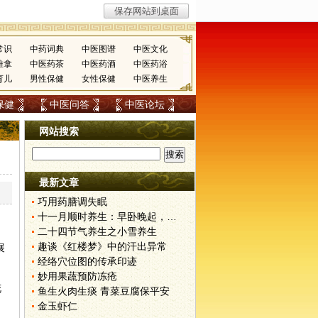
常识
中药词典
中医图谱
中医文化
推拿
中医药茶
中医药酒
中医药浴
育儿
男性保健
女性保健
中医养生
保健
中医问答
中医论坛
网站搜索
最新文章
巧用药膳调失眠
十一月顺时养生：早卧晚起，保护阳气
二十四节气养生之小雪养生
趣谈《红楼梦》中的汗出异常
展
经络穴位图的传承印迹
妙用果蔬预防冻疮
花
鱼生火肉生痰 青菜豆腐保平安
金玉虾仁