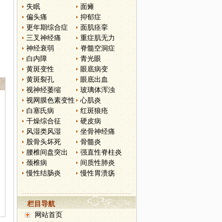
失眠
面瘫
偏头痛
抑郁症
更年期综合症
面肌痉挛
三叉神经痛
重症肌无力
神经衰弱
脊髓空洞症
白内障
青光眼
黄斑变性
眼底病变
黄斑裂孔
眼底出血
视神经萎缩
玻璃体浑浊
视网膜色素变性
心肌炎
白塞氏病
红斑狼疮
干燥综合征
硬皮病
风湿类风湿
坐骨神经痛
股骨头坏死
骨髓炎
腰椎间盘突出
强直性脊柱炎
颈椎病
间质性肺炎
慢性结肠炎
慢性胃溃疡
栏目导航
网站首页