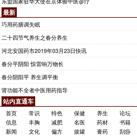
东盟国家驻华大使在京体验中医诊疗
最新
巧用药膳调失眠
二十四节气养生之春分养生
河北安国药市2019年03月23日快讯
春分平阴阳 惊雷响万物长
春分阴阳平 养生调平衡
肾功能不全者中医用药指导
站内直通车
首页
常识
特色
保健
养生
论坛
信息
丰胸
减肥
名医
药材
书籍
新闻
文化
偏方
拔罐
膏药
刮痧