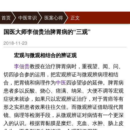
首页
中医常识
医案心得
正文
国医大师李佃贵治脾胃病的“三观”
2018-11-23
宏观与微观相结合的辨证观
李佃贵
教授在治疗脾胃病时，重视望、闻、问、
切四诊合参的运用，把宏观辨证与微观辨病理相结
合，把胃镜和病理作为
中医
四诊望诊的延伸。脾胃病
患者多以反酸、烧心、痞满、纳呆、大便不调等宏观
症状来就诊，如果只以宏观辨证治疗，对于胃癌等有
形之实邪患者效果往往欠佳。而微观辨证借助现代胃
镜、病理等检测手段，从微观辨证对病情有一个更深
入的认识。根据胃黏膜是糜烂、充血、水肿、肠上皮