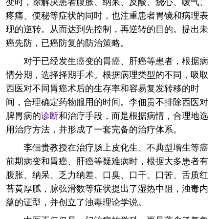
变时，除解决患者腹胀、纳呆、反酸、烧心、嗳气、
疼痛、便秘等症状的同时，也注重患者胃镜和病理表
现的逆转。从而达到先控制，再逆转的目的。提出未
癌先防，已癌防复的防治策略。
对于已经发生癌变的胃癌、肝癌等患者，根据病
情分期，选择择期手术。根据病理类型的不同，吸取
西医对不同胃癌术后的生存率和容易复发转移的时
间，合理确定药物服用的时间。李佃贵不排除西医对
脾胃病的
诊断
和治疗手段，而是根据病情，合理地选
用治疗方法，并形成了一套完备的治疗体系。
李佃贵教授在治疗肠上皮化生、不典型增生等癌
前期病变和胃癌、肝癌等疑难病时，根据大多患者有
腹胀、纳呆、乏力纳差、口臭、口干、口苦、舌质红
苔黄厚腻，脉弦滑数等症状提出了湿热中阻，浊毒内
蕴的证型，并创立了浊毒理论学说。