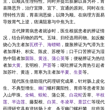
主，以顺其生理特性。同时并提出脏腑以喜为补，胃
喜降恶升，治疗宜降、宜下、宜通的原则。同时在生
理特性方面，胃喜润恶燥，以降为顺。在病理方面易
导致胃气上逆，痞满阻塞与中焦为主。
古代脾胃病患者就诊时，医生根据患者的辨证情
况，结合药物的四气、五味、归经选用药物。如反酸
烧心为主者加
瓦楞子
、
海螵蛸
，腹胀辨证为气滞为主
者加厚朴、枳实、陈皮、苏梗等；口干口苦辨证为湿
热中阻者加
茵陈
、
黄连
、
蒲公英
等；便秘辨证为热结
者加
大黄
、玄明粉、
芦荟
等；呕吐辨证为胃热引起者
加苏叶、黄连，胃寒为主者加
半夏
、
生姜
等。
现代医生借助现代药理研究成果，针对肠上皮化
生、不典型增生、
幽门
螺杆菌阳性、胃癌等患者常加
入山甲珠、
全蝎
、
蜈蚣
、蒲公英、
白花蛇
舌草、
半枝
莲
、
半边莲
、藤梨根、
白英
、
冬凌草
、
薏苡仁
等现代
药理研究具有逆转肠上皮、杀灭幽门螺杆菌、抗癌等