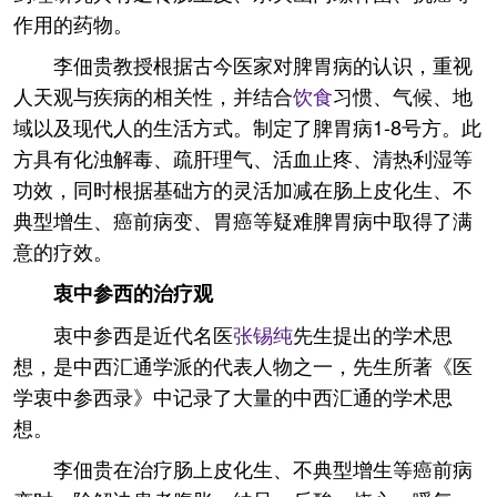
作用的药物。
李佃贵教授根据古今医家对脾胃病的认识，重视
人天观与疾病的相关性，并结合
饮食
习惯、气候、地
域以及现代人的生活方式。制定了脾胃病1-8号方。此
方具有化浊解毒、疏肝理气、活血止疼、清热利湿等
功效，同时根据基础方的灵活加减在肠上皮化生、不
典型增生、癌前病变、胃癌等疑难脾胃病中取得了满
意的疗效。
衷中参西的治疗观
衷中参西是近代名医
张锡纯
先生提出的学术思
想，是中西汇通学派的代表人物之一，先生所著《医
学衷中参西录》中记录了大量的中西汇通的学术思
想。
李佃贵在治疗肠上皮化生、不典型增生等癌前病