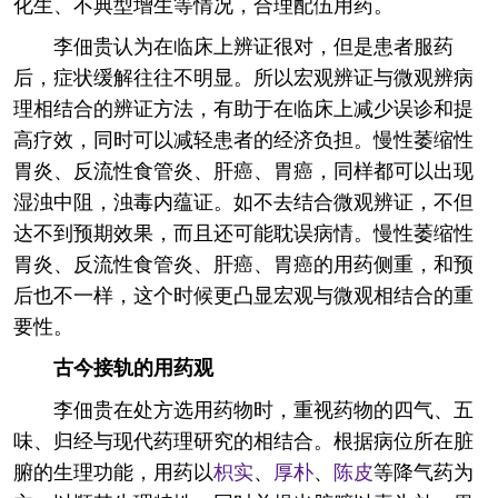
化生、不典型增生等情况，合理配伍用药。
李佃贵认为在临床上辨证很对，但是患者服药
后，症状缓解往往不明显。所以宏观辨证与微观辨病
理相结合的辨证方法，有助于在临床上减少误诊和提
高疗效，同时可以减轻患者的经济负担。慢性萎缩性
胃炎、反流性食管炎、肝癌、胃癌，同样都可以出现
湿浊中阻，浊毒内蕴证。如不去结合微观辨证，不但
达不到预期效果，而且还可能耽误病情。慢性萎缩性
胃炎、反流性食管炎、肝癌、胃癌的用药侧重，和预
后也不一样，这个时候更凸显宏观与微观相结合的重
要性。
古今接轨的用药观
李佃贵在处方选用药物时，重视药物的四气、五
味、归经与现代药理研究的相结合。根据病位所在脏
腑的生理功能，用药以
枳实
、
厚朴
、
陈皮
等降气药为