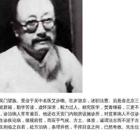
吴门望族。受业于吴中名医艾步蟾。壮岁游京，述职法曹。后悬壶北京三
览群籍，勤学苦读，虚怀深求，毅力过人。精究医学，焚膏继晷，三更不
，诊治病人常常逾百。他还在天安门内朝房设施诊所，对贫寒病人不仅诊
生诊疾论病，循规前哲，而应乎气候、方土、
体质
，诚谓法古而不泥于古
生则临之自若，处方治病，条理井然，手挥目送之间，已然奇效。先生位