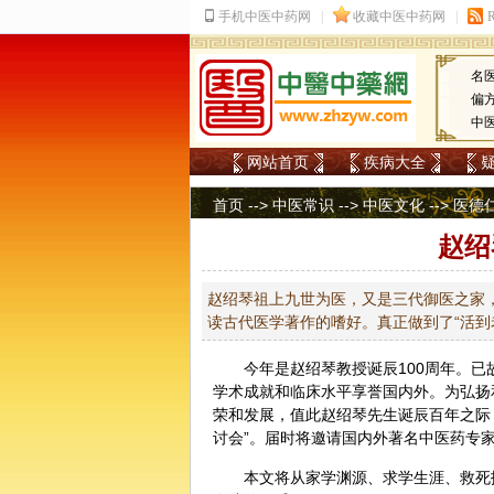
名
偏
中
网站首页
疾病大全
首页
-->
中医常识
-->
中医文化
-->
医德
赵绍
赵绍琴祖上九世为医，又是三代御医之家
读古代医学著作的嗜好。真正做到了“活到
今年是赵绍琴教授诞辰100周年。
学术成就和临床水平享誉国内外。为弘扬
荣和发展，值此赵绍琴先生诞辰百年之际，
讨会”。届时将邀请国内外著名中医药专
本文将从家学渊源、求学生涯、救死