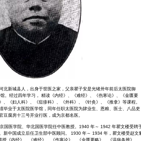
河北新城县人，出身于世医之家，父亲瞿子安是光绪卅年前后太医院御
学馆。经过四年学习， 精读《内经》、《
难经
》、《伤寒论》、《
金匮要
》、《妇人科》、《痘疹科》、《
外科
》、《
针灸
》、《
推拿
》等课程。
绩毕业于太医院医学馆，同年任职太医院为肄业生、恩粮、医士、八品吏
官豆腐房十三号开业行医，成为京都名医。
北京国医学院、华北国医学院任中医教授。1940 年～ 1942 年瞿文楼受聘
中国成立后任卫生部中医顾问。 1930 年～ 1934 年，瞿文楼受赵文
）讲授《内经》、《难经》、《伤寒论》、《金匮要略》、《
温病条辨
》、