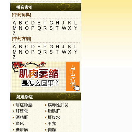
拼音索引
[中药词典]
A
B
C
D
E
F
G
H
J
K
L
M
N
O
P
Q
R
S
T
W
X
Y
Z
[中药方剂]
A
B
C
D
E
F
G
H
J
K
L
M
N
O
P
Q
R
S
T
W
X
Y
Z
疑难杂症
癌症肿瘤
病毒性肝炎
肝硬化
脂肪肝
酒精肝
肝腹水
痛风
甲亢
糖尿病
癫痫