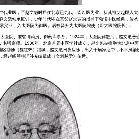
世代业医，至赵文魁时居住北京已九代，皆以医为业。从其祖父起即入太
赵文魁幼承庭训，少年时代即在其父赵永宽的指导下颂读中医经典，传承
遂承父业，入太医院为御医。后被晋升为太医院院使（即太医院院长）。
太医院、兼管御药房、御药库事务。1924年，太医院解散后，赵文魁悬
盈门，名噪京师。1930年，北京首届中医学社成立，赵文魁被推举为北京中医
京地区痧疹（猩红热）猖獗，赵文魁日夜应诊，出入于病家之中，不幸身染
，经赵绍琴整理补充编辑成《文魁脉学》传世。