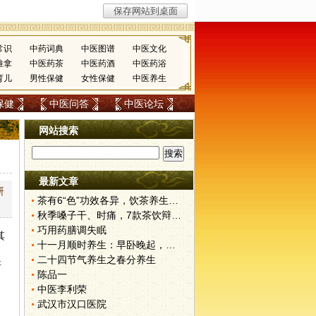
常识
中药词典
中医图谱
中医文化
推拿
中医药茶
中医药酒
中医药浴
育儿
男性保健
女性保健
中医养生
保健
中医问答
中医论坛
网站搜索
最新文章
研
茶有6“色”功效各异，饮茶养生寒温有宜忌
秋季嗓子干、时痛，7款茶饮辩证用
巧用药膳调失眠
其
十一月顺时养生：早卧晚起，保护阳气
二十四节气养生之春分养生
研
陈品一
中医李利荣
武汉市汉口医院