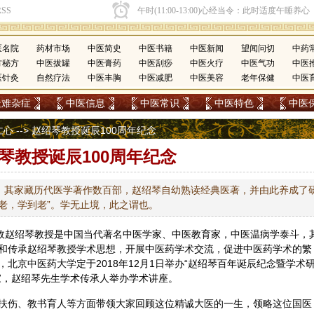
医名院
药材市场
中医简史
中医书籍
中医新闻
望闻问切
中药
方秘方
中医拔罐
中医膏药
中医刮痧
中医火疗
中医气功
中医
医针灸
自然疗法
中医丰胸
中医减肥
中医美容
老年保健
中医
疑难杂症
中医信息
中医常识
中医特色
中医
仁心
--> 赵绍琴教授诞辰100周年纪念
琴教授诞辰100周年纪念
，其家藏历代医学著作数百部，赵绍琴自幼熟读经典医著，并由此养成了
老，学到老”。学无止境，此之谓也。
已故赵绍琴教授是中国当代著名
中医
学家、中医教育家，中医温病学泰斗，
和传承赵绍琴教授学术思想，开展
中医药
学术交流，促进中医药学术的繁
北京中医药大学定于2018年12月1日举办“赵绍琴百年诞辰纪念暨学术
家，赵绍琴先生学术传承人举办学术讲座。
扶伤、教书育人等方面带领大家回顾这位精诚大医的一生，领略这位国医