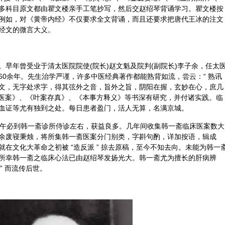
多科目原文都由瞿文楼亲手工笔抄写，然后交赵绍琴背诵学习。瞿文楼按
例如，对《
黄帝
内经》不仅要求全文背诵，而且还要求把唐代王冰的注文
经文的微言大义。
早年曾受业于清太医院院使(院长)赵文魁及院判(副院长)李子余，任太
0余年。先生治学严谨，许多中医经典著作都能熟背如流，尝云：“ 熟讯
文，无字处求字，得其弦外之音，旨外之旨，
阴阳
在握，玄妙在心，庶几
医案
》、《叶案存真》、《本事方释义》等书深有研究，并付诸实践。临
血证等尤有独到之处。每日患者盈门，活人无算，名满京城。
，每日下午必到韩一斋诊所侍诊左右，获益良多。几年间收集韩一斋临床医案数大
余废寝秉烛，将所集韩一斋医案分门别类，字斟句酌，详加按语，辑成
在文化大革命之初被 “造反派 ” 掠去原稿，至今不知去向。未能为韩一
所幸韩一斋之临床心法已由赵绍琴发扬光大。韩一斋尤为擅长的肝病辨
” 而流传后世。