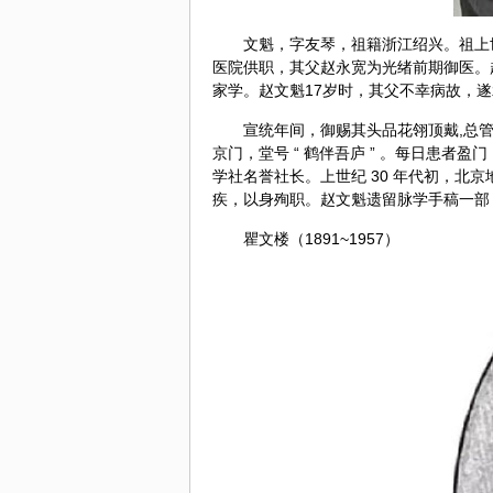
文魁，字友琴，祖籍浙江绍兴。祖上
医院供职，其父赵永宽为光绪前期御医。
家学。赵文魁17岁时，其父不幸病故，
宣统年间，御赐其头品花翎顶戴,总管
京门
，堂号 “ 鹤伴吾庐 ” 。每日患者
学社名誉社长。上世纪 30 年代初，北
疾，以身殉职。赵文魁遗留脉学手稿一部
瞿文楼（1891~1957）