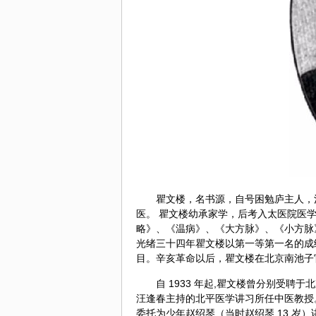
瞿文楼，名书源，自号困勉庐主人，
医。 瞿文楼幼承家学，后考入太医院医
略
》、《温病》、《大方脉》、《小方脉
光绪三十四年瞿文楼以第一等第一名的成
目。辛亥革命以后，瞿文楼在北京南池子
自 1933 年起,瞿文楼曾分别受聘于
汪逢春主持的北平医学讲习所任中医教授。新
委托为少年赵绍琴（当时赵绍琴 13 岁