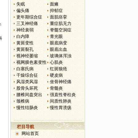
失眠
面瘫
偏头痛
抑郁症
更年期综合症
面肌痉挛
三叉神经痛
重症肌无力
于
神经衰弱
脊髓空洞症
白内障
青光眼
科
黄斑变性
眼底病变
黄斑裂孔
眼底出血
视神经萎缩
玻璃体浑浊
视网膜色素变性
心肌炎
白塞氏病
红斑狼疮
干燥综合征
硬皮病
风湿类风湿
坐骨神经痛
股骨头坏死
骨髓炎
腰椎间盘突出
强直性脊柱炎
颈椎病
间质性肺炎
慢性结肠炎
慢性胃溃疡
栏目导航
网站首页