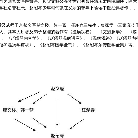
均为清宫太医院御医。其父文魁公在本世纪初曾任清末太医院院使，医术
学社名誉社长。赵绍琴少年时代就在父亲的督导下诵读中医经典著作，手
。后又从师于京都名医瞿文楼、韩一斋、
汪逢春
三先生，集家学与三家真传
人。其本人所著及弟子整理的著作有《温病纵横》、《文魁脉学》、《赵
》、《赵绍琴
内科
学》、《赵绍琴温病讲座》、《温病浅谈》《赵绍琴内
绍琴温病学讲稿》、《赵绍琴医学全书》、《赵绍琴亲传医学全集》等。