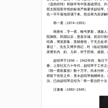
《温热经纬》和脉学等中医基础理论。许
照太医院医学馆的标准严格要求赵绍琴。
也一字不落地背诵下来。然后再为其讲解
韩一斋（1874~1953）
韩善长，字一斋，晚号梦新，满族人。
院御医。民国以后，悬壶京城。前后行医6
经典，博览群集，贵精善悟，于无文处求
寡过 ” 。先生又博学强记，对《临证指南
床擅长内、妇、
儿科
，对于肝病、虚损、
赵绍琴于1938 ～ 1942年间
册。上世纪五六十年代，赵绍琴于工作之
《韩一斋医案按》数十万字。尚未付梓，就
师留下传世之作，竟令赵绍琴抱憾终生。
治，已由赵绍琴总结为 “ 韩一斋治肝十法 
汪逢春（1882~1948）