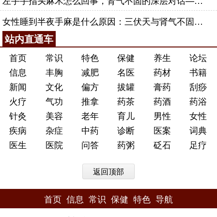
左手手指头麻木怎么回事，肾气不固的深层对话——肾合jjn
女性睡到半夜手麻是什么原因：三伏天与肾气不固的深层对话
站内直通车
首页
常识
特色
保健
养生
论坛
信息
丰胸
减肥
名医
药材
书籍
新闻
文化
偏方
拔罐
膏药
刮痧
火疗
气功
推拿
药茶
药酒
药浴
针灸
美容
老年
育儿
男性
女性
疾病
杂症
中药
诊断
医案
词典
医生
医院
问答
药粥
砭石
足疗
返回顶部
首页
信息
常识
保健
特色
导航