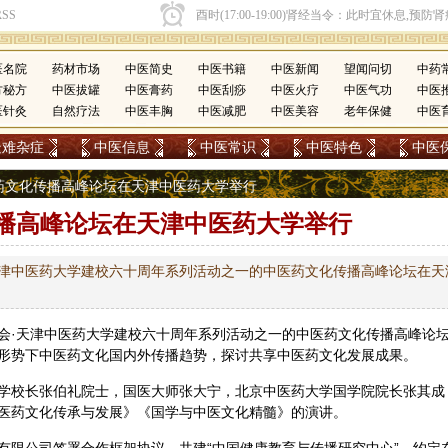
医名院
药材市场
中医简史
中医书籍
中医新闻
望闻问切
中药
方秘方
中医拔罐
中医膏药
中医刮痧
中医火疗
中医气功
中医
医针灸
自然疗法
中医丰胸
中医减肥
中医美容
老年保健
中医
疑难杂症
中医信息
中医常识
中医特色
中医
中医药文化传播高峰论坛在天津中医药大学举行
播高峰论坛在天津中医药大学举行
天津中医药大学建校六十周年系列活动之一的中医药文化传播高峰论坛在天
会·天津
中医药
大学建校六十周年系列活动之一的中医药文化传播高峰论
形势下中医药文化国内外传播趋势，探讨共享中医药文化发展成果。
学校长张伯礼院士，国医大师
张大宁
，北京中医药大学国学院院长张其成
医药文化传承与发展》《国学与中医文化精髓》的演讲。