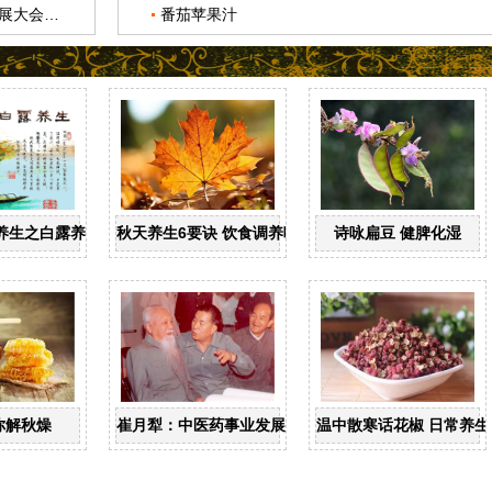
郭可明温热病流派学术思想传承与发展大会举办
番茄苹果汁
养生之白露养生
秋天养生6要诀 饮食调养吃什么
诗咏扁豆 健脾化湿
你解秋燥
崔月犁：中医药事业发展的擎旗者
温中散寒话花椒 日常养生