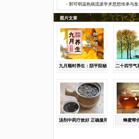
图片文章
九月顺时养生：阴平阳秘防秋燥
二十四节气
汤剂中药疗效好 正确服用知多少
蜂蜜帮