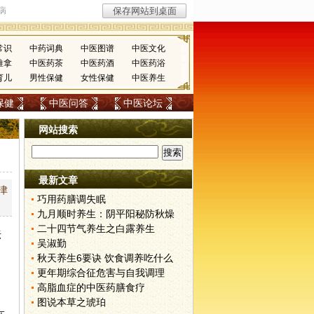
常识
中药词典
中医图谱
中医文化
推拿
中医药茶
中医药酒
中医药浴
育儿
男性保健
女性保健
中医养生
保健
中医问答
中医论坛
网站搜索
最新文章
津
巧用药膳调失眠
九月顺时养生：阴平阳秘防秋燥
二十四节气养生之白露养生
坛
吴淑勤
秋天养生6要诀 饮食调养吃什么
更年期综合征危害与自我调理
高脂血症的中医药膳食疗
图说本草之琥珀