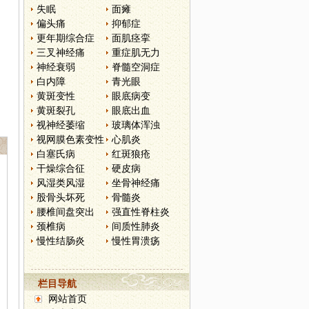
失眠
面瘫
偏头痛
抑郁症
更年期综合症
面肌痉挛
三叉神经痛
重症肌无力
神经衰弱
脊髓空洞症
白内障
青光眼
黄斑变性
眼底病变
黄斑裂孔
眼底出血
视神经萎缩
玻璃体浑浊
视网膜色素变性
心肌炎
白塞氏病
红斑狼疮
干燥综合征
硬皮病
风湿类风湿
坐骨神经痛
股骨头坏死
骨髓炎
腰椎间盘突出
强直性脊柱炎
颈椎病
间质性肺炎
慢性结肠炎
慢性胃溃疡
栏目导航
网站首页