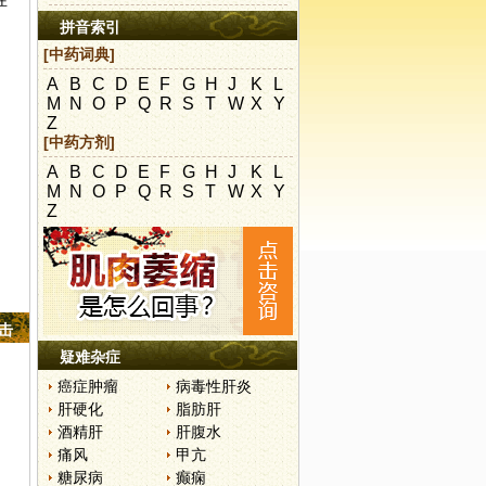
在
拼音索引
[中药词典]
A
B
C
D
E
F
G
H
J
K
L
M
N
O
P
Q
R
S
T
W
X
Y
Z
[中药方剂]
A
B
C
D
E
F
G
H
J
K
L
M
N
O
P
Q
R
S
T
W
X
Y
Z
点击
疑难杂症
癌症肿瘤
病毒性肝炎
肝硬化
脂肪肝
酒精肝
肝腹水
痛风
甲亢
糖尿病
癫痫