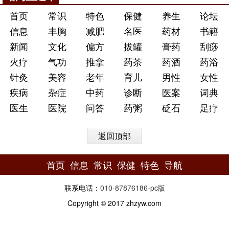
首页
常识
特色
保健
养生
论坛
信息
丰胸
减肥
名医
药材
书籍
新闻
文化
偏方
拔罐
膏药
刮痧
火疗
气功
推拿
药茶
药酒
药浴
针灸
美容
老年
育儿
男性
女性
疾病
杂症
中药
诊断
医案
词典
医生
医院
问答
药粥
砭石
足疗
返回顶部
首页
信息
常识
保健
特色
导航
联系电话：
010-87876186
-
pc版
Copyright © 2017 zhzyw.com