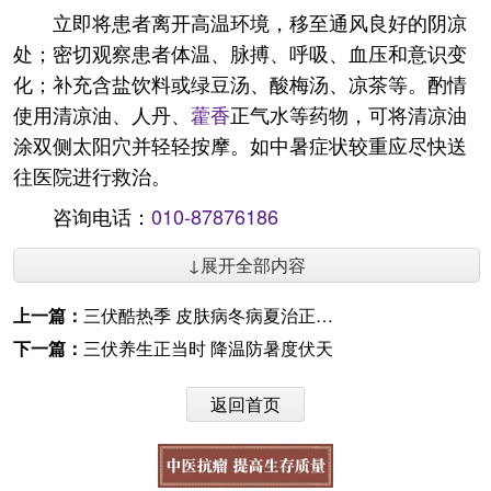
立即将患者离开高温环境，移至通风良好的阴凉
处；密切观察患者体温、脉搏、呼吸、血压和意识变
化；补充含盐饮料或绿豆汤、酸梅汤、凉茶等。酌情
使用清凉油、人丹、
藿香
正气水等药物，可将清凉油
涂双侧太阳穴并轻轻按摩。如中暑症状较重应尽快送
往医院进行救治。
咨询电话：
010-87876186
↓展开全部内容
上一篇：
三伏酷热季 皮肤病冬病夏治正当时
下一篇：
三伏养生正当时 降温防暑度伏天
返回首页