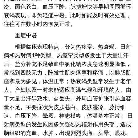
冷、面色苍白、血压下降、脉搏增快等早期周围循环
衰竭表现，即为轻症中暑。此时如能及时有效处理，
往往可在数小时内恢复正常。
重症中暑
根据临床表现特点，分为热痉挛、热衰竭、日射
病和热射病4种类型。热痉挛类型多发生于大量出汗
后，盐分补充不足致血中氯化钠浓度急速明显降低，
常感到四肢无力，阵发性肌肉痉挛和疼痛，以腓肠肌
痉挛最为多见，体温正常；热衰竭类型常发生于老年
人、产妇以及一时未能适应高温气候和环境的人。由
于大量出汗导致水、盐丢失，外周血管扩张引起血容
量不足。主要症状为皮肤苍白、皮肤湿冷、脉搏细
速、血压下降、晕厥、神志模糊，体温基本正常； 日
射病类型的发生原因多为强烈热辐射作用头部，造成
脑组织的充血、水肿，出现剧烈头痛、头晕、眼花、