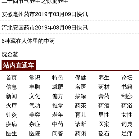
二十四节气养生之惊蛰养生
安徽亳州药市2019年03月09日快讯
河北安国药市2019年03月09日快讯
6种藏在人体里的中药
沈金鳌
站内直通车
首页
常识
特色
保健
养生
论坛
信息
丰胸
减肥
名医
药材
书籍
新闻
文化
偏方
拔罐
膏药
刮痧
火疗
气功
推拿
药茶
药酒
药浴
针灸
美容
老年
育儿
男性
女性
疾病
杂症
中药
诊断
医案
词典
医生
医院
问答
药粥
砭石
足疗