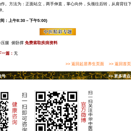
”动作。方法为：正面站立，两手伸直，掌心向外，头颈往后转，从肩背往
钟。
间：上午8:30－下午5:00)
步压腿
俯卧撑
免费索取疾病资料
下一篇：
无
>> 返回起居养生页面
>> 返回首页
信号
>> 更多请