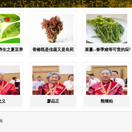
养生之夏至养生
香椿既是佳蔬又是良药
菜薹--春季难等可贵的应
忠义
廖品正
熊继柏
局