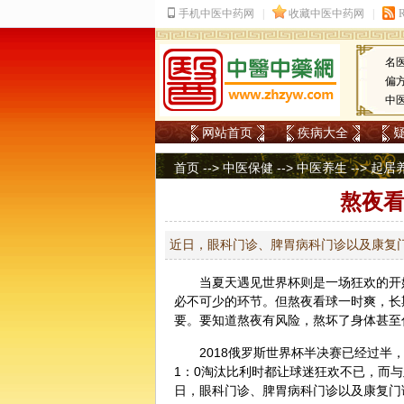
名
偏
中
网站首页
疾病大全
首页
-->
中医保健
-->
中医养生
-->
起居
熬夜看
近日，眼科门诊、脾胃病科门诊以及康复
当夏天遇见世界杯则是一场狂欢的开
必不可少的环节。但熬夜看球一时爽，长
要。要知道熬夜有风险，熬坏了身体甚至
2018俄罗斯世界杯半决赛已经过半
1：0淘汰比利时都让球迷狂欢不已，而
日，
眼科
门诊、脾胃病科门诊以及康复门