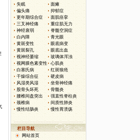
失眠
面瘫
偏头痛
抑郁症
更年期综合症
面肌痉挛
三叉神经痛
重症肌无力
神经衰弱
脊髓空洞症
白内障
青光眼
黄斑变性
眼底病变
黄斑裂孔
眼底出血
使
视神经萎缩
玻璃体浑浊
视网膜色素变性
心肌炎
白塞氏病
红斑狼疮
干燥综合征
硬皮病
风湿类风湿
坐骨神经痛
股骨头坏死
骨髓炎
腰椎间盘突出
强直性脊柱炎
颈椎病
间质性肺炎
气
慢性结肠炎
慢性胃溃疡
栏目导航
网站首页
。