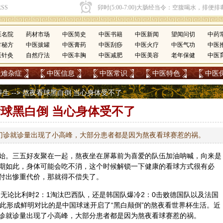
医名院
药材市场
中医简史
中医书籍
中医新闻
望闻问切
中药
方秘方
中医拔罐
中医膏药
中医刮痧
中医火疗
中医气功
中医
医针灸
自然疗法
中医丰胸
中医减肥
中医美容
老年保健
中医
疑难杂症
中医信息
中医常识
中医特色
中医
养生
--> 熬夜看球黑白倒 当心身体受不了
球黑白倒 当心身体受不了
门诊就诊量出现了小高峰，大部分患者都是因为熬夜看球赛惹的祸。
始。三五好友聚在一起，熬夜坐在屏幕前为喜爱的队伍加油呐喊，向来是
期如此，身体可能会吃不消，这个时候解锁一下健康的看球方式很有必
付出惨重代价，那就得不偿失了。
，无论比利时2：1淘汰巴西队，还是韩国队爆冷2：0击败德国队以及法国
与此形成鲜明对比的是中国球迷开启了“黑白颠倒”的熬夜看世界杯生活。近
诊就诊量出现了小高峰，大部分患者都是因为熬夜看球赛惹的祸。