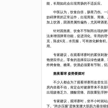
能，长期如此会出现胃肠的不适反应。
中医认为，饮食自倍，肠胃乃伤。一
妨碍脾胃的正常运作，出现胃胀、胃痛、
加上饮酒，因酒类属性偏热，尤其啤酒更
针对因熬夜、饮食不节制而出现的脾
法来增强脾胃功能，促进消化。常用的理
克，陈皮6克，水煎服，可有效化解食积
用。
专家建议，在观看球赛时的紧张刺激
饱便应停止。零食的选择应以绿色健康、
炸烤食物、糖果。饮酒必须要有节制，切
熬夜看球 姿势要摆对
不少人都会为了观看球赛而改变生活
房内坐着不动，肯定会对健康带来不良影
出现疲倦乏力、腰酸背痛、四肢重坠浮肿
专家建议，观球赛时，坐半小时就站起
下。“跨步压腿”是恢复腰大肌肌力最佳锻