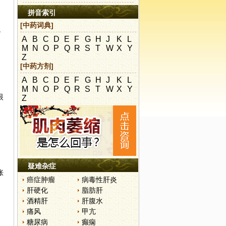
拼音索引
[中药词典]
之
A
B
C
D
E
F
G
H
J
K
L
M
N
O
P
Q
R
S
T
W
X
Y
Z
[中药方剂]
A
B
C
D
E
F
G
H
J
K
L
M
N
O
P
Q
R
S
T
W
X
Y
眼
Z
疑难杂症
胀
癌症肿瘤
病毒性肝炎
肝硬化
脂肪肝
酒精肝
肝腹水
痛风
甲亢
糖尿病
癫痫