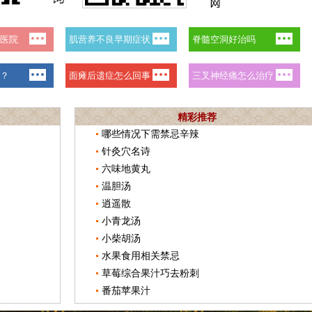
精彩推荐
哪些情况下需禁忌辛辣
针灸穴名诗
六味地黄丸
温胆汤
逍遥散
小青龙汤
小柴胡汤
水果食用相关禁忌
草莓综合果汁巧去粉刺
番茄苹果汁