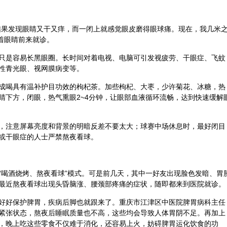
结果发现眼睛又干又痒，而一闭上就感觉眼皮磨得眼球痛。现在，我几米
捂着眼睛前来就诊。
只是容易长黑眼圈。长时间对着电视、电脑可引发视疲劳、干眼症、飞蚊
性青光眼、视网膜病变等。
成喝具有温补护目功效的
枸杞
茶。加些枸杞、
大枣
，少许
菊花
、冰糖，热
睛下方，闭眼，热气熏眼2~4分钟，让眼部血液循环流畅，达到快速缓解
，注意屏幕亮度和背景的明暗反差不要太大；球赛中场休息时，最好闭目
或干眼症的人士严禁熬夜看球。
“喝酒烧烤、熬夜看球”模式。可是前几天，其中一好友出现脸色发暗、胃
最近熬夜看球出现头昏脑涨、腰颈部疼痛的症状，随即都来到医院就诊。
好好保护脾胃，疾病后脚也就跟来了。重庆市江津区
中医
院脾胃病科主任
紧张状态，熬夜后睡眠质量也不高，这些均会导致人体胃阴不足。再加上
，晚上吃这些零食不仅难于消化，还容易上火，妨碍脾胃运化饮食的功