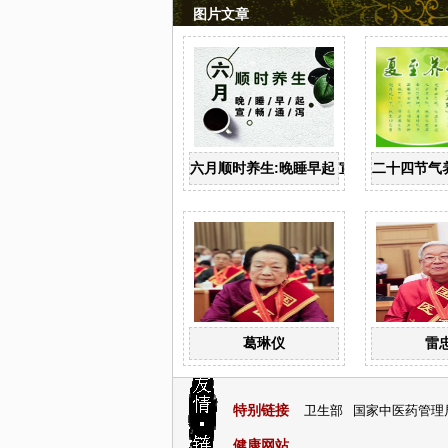
图片文章
六月顺时养生:晚睡早起 宣畅通泻
二十四节气
葛琳仪
雷
特别链接
卫生部
国家中医药管理
健康网站