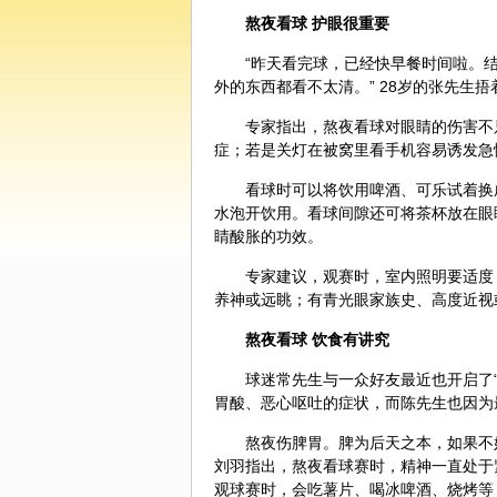
熬夜看球 护眼很重要
“昨天看完球，已经快早餐时间啦。
外的东西都看不太清。” 28岁的张先生
专家指出，熬夜看球对眼睛的伤害不
症；若是关灯在被窝里看手机容易诱发急
看球时可以将饮用啤酒、可乐试着换
水泡开饮用。看球间隙还可将茶杯放在眼
睛酸胀的功效。
专家建议，观赛时，室内照明要适度
养神或远眺；有青光眼家族史、高度近视
熬夜看球
饮食
有讲究
球迷常先生与一众好友最近也开启了
胃酸、恶心呕吐的症状，而陈先生也因为
熬夜伤脾胃。脾为后天之本，如果不
刘羽指出，熬夜看球赛时，精神一直处于
观球赛时，会吃薯片、喝冰啤酒、烧烤等