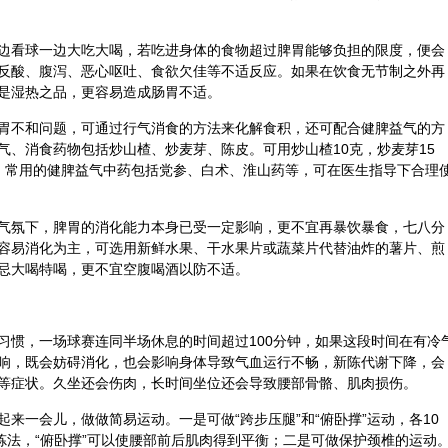
边看球一边大吃大喝，若吃进身体的食物超过脾胃能够负担的限度，便会
反酸、腹泻、恶心呕吐、食欲欠佳等不适反应。如果在饮食无节制之外再
是湿热之品，更容易造成肠胃不适。
胃不和问题，可通过行气消食的方法来化解食积，还可配合健脾益气的方
气、消食药物包括炒
山楂
、炒
麦芽
、
陈皮
。可用炒山楂10克，炒麦芽15
。常用的健脾益气中药包括
党参
、
白术
、淮
山药
等，可在医生指导下合理
气氛下，脾胃的消化能力本身已受一定影响，更不宜再暴饮暴食，七八分
容易消化为主，可选用新鲜
水果
、干水果片或蔬菜片代替油炸的薯片、煎
忌大喝特喝，更不宜空腹喝酒以防不适。
习惯，一场球赛连同半场休息的时间超过100分钟，如果这段时间在有冷
响，既会妨碍消化，也会影响身体导致气血运行不畅，新陈代谢下降，会
等症状。久坐还会伤肉，长时间坐位还会导致腰部骨骼、肌肉损伤。
来一会儿，做做简易运动。一是可做“跨步压腿”和“俯卧撑”运动，各10
炼法，“俯卧撑”可以使腰部前后肌肉得到平衡；二是可做保护颈椎的运动