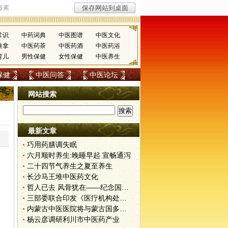
常识
中药词典
中医图谱
中医文化
推拿
中医药茶
中医药酒
中医药浴
育儿
男性保健
女性保健
中医养生
保健
中医问答
中医论坛
网站搜索
最新文章
巧用药膳调失眠
六月顺时养生:晚睡早起 宣畅通泻
二十四节气养生之夏至养生
长沙马王堆中医药文化
哲人已去 风骨犹在——纪念国医大师周信有先生
三部委联合印发《医疗机构处方审核规范》
内蒙古中医医院将与蒙古国多家机构合作
杨云彦调研利川市中医药产业