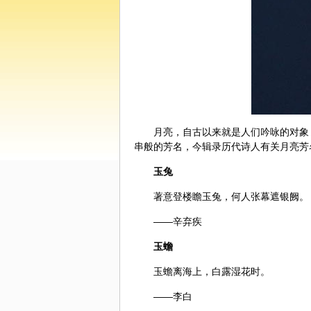
月亮，自古以来就是人们吟咏的对象
串般的芳名，今辑录历代诗人有关月亮芳
玉兔
著意登楼瞻玉兔，何人张幕遮银阙。
——辛弃疾
玉蟾
玉蟾离海上，白露湿花时。
——李白