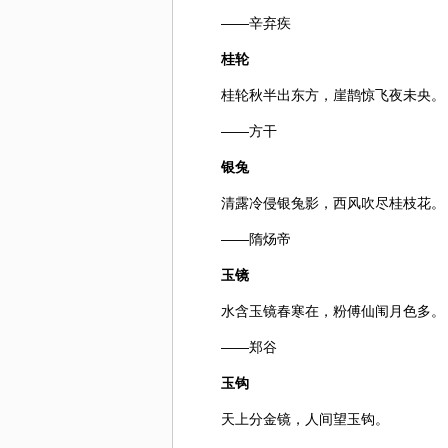
——辛弃疾
桂轮
桂轮秋半出东方，崖鹊惊飞夜未央。
——方干
银兔
清露冷侵银兔影，西风吹尽
桂枝
花。
——隋炀帝
玉镜
水含玉镜春寒在，粉傅仙闱月色多。
——郑谷
玉钩
天上分金镜，人间望玉钩。