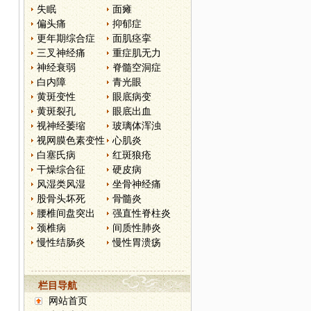
失眠
面瘫
偏头痛
抑郁症
更年期综合症
面肌痉挛
三叉神经痛
重症肌无力
神经衰弱
脊髓空洞症
白内障
青光眼
黄斑变性
眼底病变
黄斑裂孔
眼底出血
视神经萎缩
玻璃体浑浊
视网膜色素变性
心肌炎
白塞氏病
红斑狼疮
干燥综合征
硬皮病
风湿类风湿
坐骨神经痛
股骨头坏死
骨髓炎
腰椎间盘突出
强直性脊柱炎
颈椎病
间质性肺炎
慢性结肠炎
慢性胃溃疡
栏目导航
网站首页