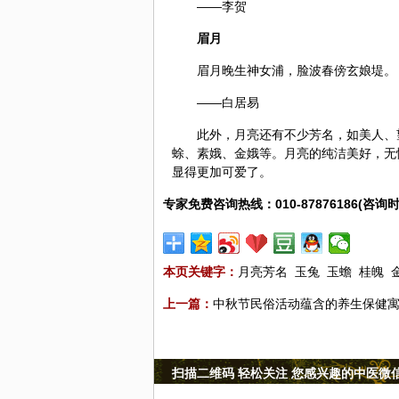
——李贺
眉月
眉月晚生神女浦，脸波春傍玄娘堤。
——白居易
此外，月亮还有不少芳名，如美人、
蜍、素娥、金娥等。月亮的纯洁美好，无
显得更加可爱了。
专家免费咨询热线：010-87876186(咨询时
本页关键字：
月亮芳名
玉兔
玉蟾
桂魄
上一篇：
中秋节民俗活动蕴含的养生保健
扫描二维码 轻松关注 您感兴趣的中医微