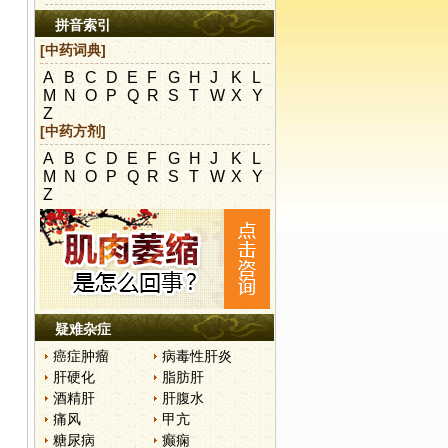
拼音索引
[中药词典]
A
B
C
D
E
F
G
H
J
K
L
M
N
O
P
Q
R
S
T
W
X
Y
Z
[中药方剂]
A
B
C
D
E
F
G
H
J
K
L
M
N
O
P
Q
R
S
T
W
X
Y
Z
疑难杂症
癌症肿瘤
病毒性肝炎
肝硬化
脂肪肝
酒精肝
肝腹水
痛风
甲亢
糖尿病
癫痫