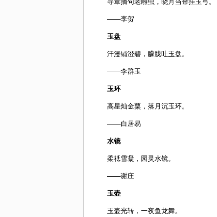
寻章摘句老雕虫，晓月当帘挂玉弓。
——李贺
玉盘
汗漫铺澄碧，朦胧吐玉盘。
——李群玉
玉环
高星灿金粟，落月沉玉环。
——白居易
水镜
柔祗雪凝，园灵水镜。
——谢庄
玉壶
玉壶光转，一夜鱼龙舞。