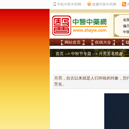
名
偏
中
网站首页
疾病大全
首页
-->
中秋节专题
--> 月亮芳名拾趣
月亮，自古以来就是人们吟咏的对象，历
芳名。