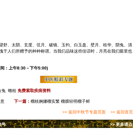
望舒、太阴、玄度、弦月、破镜、玉钧、白玉盘、壁月、桂华、阴兔、清
愧于人们所赠予的种种称谓。当我们品味这些佳话时，月亮在我们眼里也
间：上午8:30－下午5:00)
金兔
蟾桂
免费索取疾病资料
寓意
下一篇：
榴枝婀娜榴实繁 榴膜轻明榴子鲜
>> 返回中秋节专题页面
>> 返回首页
信号
>> 更多请