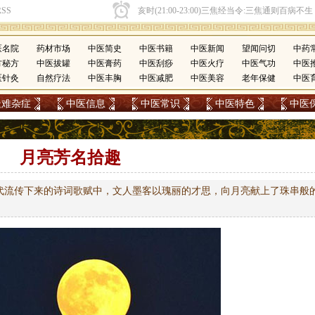
医名院
药材市场
中医简史
中医书籍
中医新闻
望闻问切
中药
方秘方
中医拔罐
中医膏药
中医刮痧
中医火疗
中医气功
中医
医针灸
自然疗法
中医丰胸
中医减肥
中医美容
老年保健
中医
疑难杂症
中医信息
中医常识
中医特色
中医
月亮芳名拾趣
代流传下来的诗词歌赋中，文人墨客以瑰丽的才思，向月亮献上了珠串般