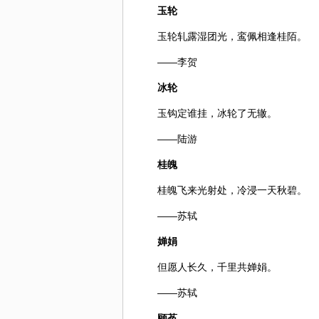
玉轮
玉轮轧露湿团光，鸾佩相逢桂陌。
——李贺
冰轮
玉钩定谁挂，冰轮了无辙。
——陆游
桂魄
桂魄飞来光射处，冷浸一天秋碧。
——苏轼
婵娟
但愿人长久，千里共婵娟。
——苏轼
顾菟