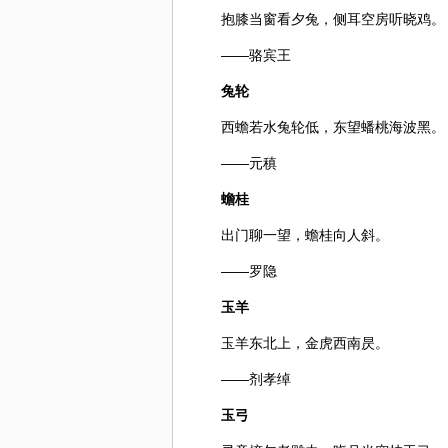
抱膝当窗看夕兔，侧耳空房听晓鸡。
——骆宾王
兔轮
西蟾若水兔轮低，东望蟠桃海波黑。
——元稹
蟾桂
出门聊一望，蟾桂向人斜。
——罗隐
玉羊
玉羊东北上，金虎西南昃。
——剂孝绰
玉弓