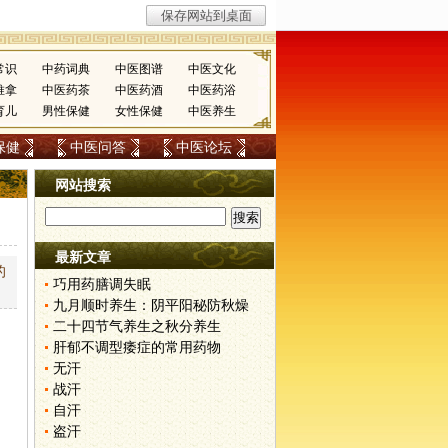
常识
中药词典
中医图谱
中医文化
推拿
中医药茶
中医药酒
中医药浴
育儿
男性保健
女性保健
中医养生
保健
中医问答
中医论坛
网站搜索
最新文章
的
巧用药膳调失眠
九月顺时养生：阴平阳秘防秋燥
二十四节气养生之秋分养生
肝郁不调型痿症的常用药物
无汗
战汗
自汗
盗汗