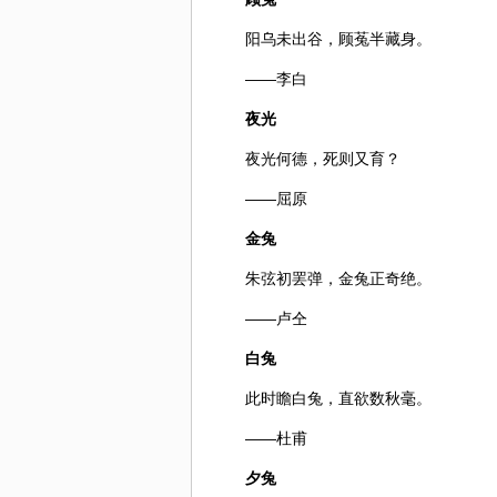
阳乌未出谷，顾菟半藏身。
——李白
夜光
夜光何德，死则又育？
——屈原
金兔
朱弦初罢弹，金兔正奇绝。
——卢仝
白兔
此时瞻白兔，直欲数秋毫。
——杜甫
夕兔