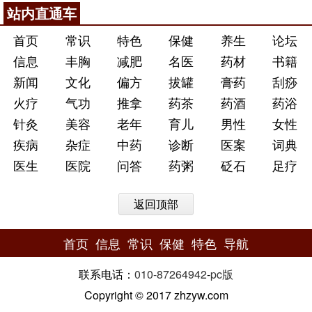
站内直通车
首页
常识
特色
保健
养生
论坛
信息
丰胸
减肥
名医
药材
书籍
新闻
文化
偏方
拔罐
膏药
刮痧
火疗
气功
推拿
药茶
药酒
药浴
针灸
美容
老年
育儿
男性
女性
疾病
杂症
中药
诊断
医案
词典
医生
医院
问答
药粥
砭石
足疗
返回顶部
首页
信息
常识
保健
特色
导航
联系电话：
010-87264942
-
pc版
Copyright © 2017 zhzyw.com