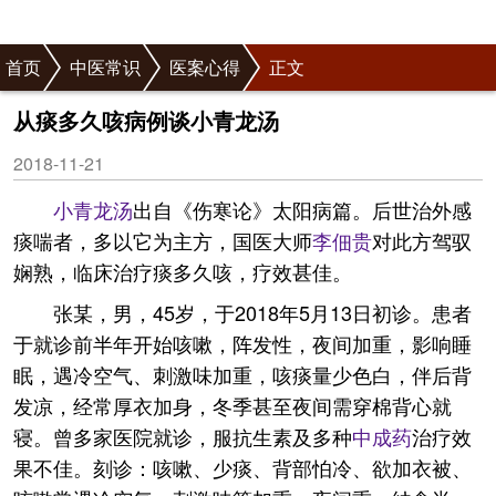
首页
中医常识
医案心得
正文
从痰多久咳病例谈小青龙汤
2018-11-21
小青龙汤
出自《伤寒论》太阳病篇。后世治外感
痰喘者，多以它为主方，国医大师
李佃贵
对此方驾驭
娴熟，临床治疗痰多久咳，疗效甚佳。
张某，男，45岁，于2018年5月13日初诊。患者
于就诊前半年开始咳嗽，阵发性，夜间加重，影响睡
眠，遇冷空气、刺激味加重，咳痰量少色白，伴后背
发凉，经常厚衣加身，冬季甚至夜间需穿棉背心就
寝。曾多家医院就诊，服抗生素及多种
中成药
治疗效
果不佳。刻诊：咳嗽、少痰、背部怕冷、欲加衣被、