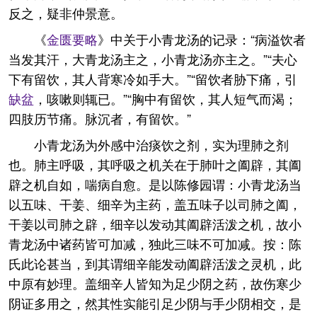
反之，疑非仲景意。
《
金匮要略
》中关于小青龙汤的记录：“病溢饮者
当发其汗，大青龙汤主之，小青龙汤亦主之。”“夫心
下有留饮，其人背寒冷如手大。”“留饮者胁下痛，引
缺盆
，咳嗽则辄已。”“胸中有留饮，其人短气而渴；
四肢历节痛。脉沉者，有留饮。”
小青龙汤为外感中治痰饮之剂，实为理肺之剂
也。肺主呼吸，其呼吸之机关在于肺叶之阖辟，其阖
辟之机自如，喘病自愈。是以陈修园谓：小青龙汤当
以五味、干姜、细辛为主药，盖五味子以司肺之阖，
干姜以司肺之辟，细辛以发动其阖辟活泼之机，故小
青龙汤中诸药皆可加减，独此三味不可加减。按：陈
氏此论甚当，到其谓细辛能发动阖辟活泼之灵机，此
中原有妙理。盖细辛人皆知为足少阴之药，故伤寒少
阴证多用之，然其性实能引足少阴与手少阴相交，是