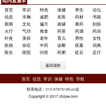
站内直通车
首页
常识
特色
保健
养生
论坛
信息
丰胸
减肥
名医
药材
书籍
新闻
文化
偏方
拔罐
膏药
刮痧
火疗
气功
推拿
药茶
药酒
药浴
针灸
美容
老年
育儿
男性
女性
疾病
杂症
中药
诊断
医案
词典
医生
医院
问答
药粥
砭石
足疗
返回顶部
首页
信息
常识
保健
特色
导航
联系电话：
010-87876186
-
pc版
Copyright © 2017 zhzyw.com