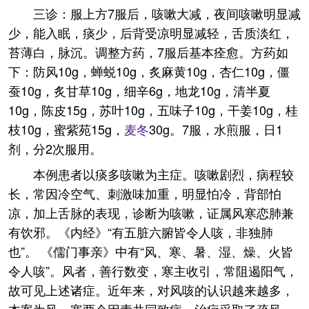
三诊：服上方7服后，咳嗽大减，夜间咳嗽明显减
少，能入眠，痰少，后背受凉明显减轻，舌质淡红，
苔薄白，脉沉。调整方药，7服后基本痊愈。方药如
下：防风10g，蝉蜕10g，炙麻黄10g，杏仁10g，僵
蚕10g，炙甘草10g，细辛6g，地龙10g，清半夏
10g，陈皮15g，苏叶10g，五味子10g，干姜10g，桂
枝10g，蜜紫苑15g，
麦冬
30g。7服，水煎服，日1
剂，分2次服用。
本例患者以痰多咳嗽为主症。咳嗽剧烈，病程较
长，常因冷空气、刺激味加重，明显怕冷，背部怕
凉，加上舌脉的表现，诊断为咳嗽，证属风寒恋肺兼
有饮邪。《内经》“有五脏六腑皆令人咳，非独肺
也”。 《儒门事亲》中有“风、寒、暑、湿、燥、火皆
令人咳”。风者，善行数变，寒主收引，常阻遏阳气，
故可见上述诸症。近年来，对风咳的认识越来越多，