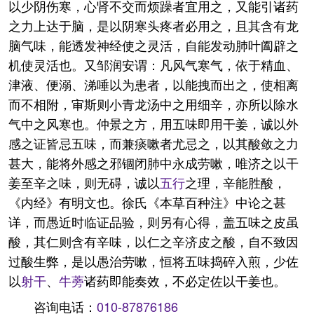
以少阴伤寒，心肾不交而烦躁者宜用之，又能引诸药
之力上达于脑，是以阴寒头疼者必用之，且其含有龙
脑气味，能透发神经使之灵活，自能发动肺叶阖辟之
机使灵活也。又邹润安谓：凡风气寒气，依于精血、
津液、便溺、涕唾以为患者，以能拽而出之，使相离
而不相附，审斯则小青龙汤中之用细辛，亦所以除水
气中之风寒也。仲景之方，用五味即用干姜，诚以外
感之证皆忌五味，而兼痰嗽者尤忌之，以其酸敛之力
甚大，能将外感之邪锢闭肺中永成劳嗽，唯济之以干
姜至辛之味，则无碍，诚以
五行
之理，辛能胜酸，
《内经》有明文也。徐氏《本草百种注》中论之甚
详，而愚近时临证品验，则另有心得，盖五味之皮虽
酸，其仁则含有辛味，以仁之辛济皮之酸，自不致因
过酸生弊，是以愚治劳嗽，恒将五味捣碎入煎，少佐
以
射干
、
牛蒡
诸药即能奏效，不必定佐以干姜也。
咨询电话：
010-87876186