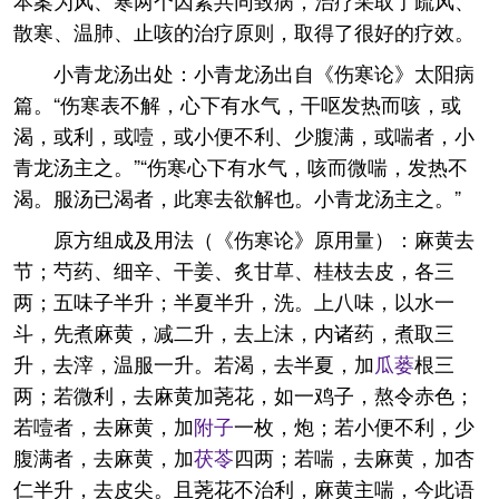
本案为风、寒两个因素共同致病，治疗采取了疏风、
散寒、温肺、止咳的治疗原则，取得了很好的疗效。
小青龙汤出处：小青龙汤出自《伤寒论》太阳病
篇。“伤寒表不解，心下有水气，干呕发热而咳，或
渴，或利，或噎，或小便不利、少腹满，或喘者，小
青龙汤主之。”“伤寒心下有水气，咳而微喘，发热不
渴。服汤已渴者，此寒去欲解也。小青龙汤主之。”
原方组成及用法（《伤寒论》原用量）：麻黄去
节；芍药、细辛、干姜、炙甘草、桂枝去皮，各三
两；五味子半升；半夏半升，洗。上八味，以水一
斗，先煮麻黄，减二升，去上沫，内诸药，煮取三
升，去滓，温服一升。若渴，去半夏，加
瓜蒌
根三
两；若微利，去麻黄加荛花，如一鸡子，熬令赤色；
若噎者，去麻黄，加
附子
一枚，炮；若小便不利，少
腹满者，去麻黄，加
茯苓
四两；若喘，去麻黄，加杏
仁半升，去皮尖。且荛花不治利，麻黄主喘，今此语