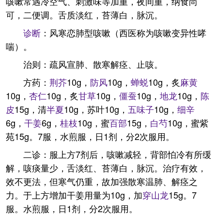
咳嗽常遇冷空气、刺激味等加重，夜间重，纳食尚
可，二便调。舌质淡红，苔薄白，脉沉。
诊断
：风寒恋肺型咳嗽（西医称为咳嗽变异性哮
喘）。
治则：疏风宣肺、散寒解痉、止咳。
方药：
荆芥
10g，
防风
10g，
蝉蜕
10g，炙
麻黄
10g，
杏仁
10g，炙
甘草
10g，
僵蚕
10g，
地龙
10g，
陈
皮
15g，清
半夏
10g，苏叶10g，
五味子
10g，
细辛
6g，
干姜
6g，
桂枝
10g，蜜
百部
15g，
白芍
10g，蜜紫
苑15g。7服，水煎服，日1剂，分2次服用。
二诊：服上方7剂后，咳嗽减轻，背部怕冷有所缓
解，咳痰量少，舌淡红、苔薄白，脉沉。治疗有效，
效不更法，但寒气仍重，故加强散寒温肺、解痉之
力。于上方增加干姜用量为10g，加
穿山龙
15g。7
服。水煎服，日1剂，分2次服用。