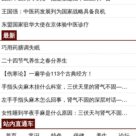
王国强：中医药发展列为国家战略具备良机
东盟国家驻华大使在京体验中医诊疗
最新
巧用药膳调失眠
二十四节气养生之春分养生
【伤寒论】一遍学会113个古典经方！
手指头尖麻木挂什么科室，三伏天里的肾气不固——肾合jjn
左手手指头麻木怎么回事，肾气不固的深层对话——肾合jjn
女性睡到半夜手麻是什么原因：三伏天与肾气不固的深层对话
站内直通车
首页
常识
特色
保健
养生
论坛