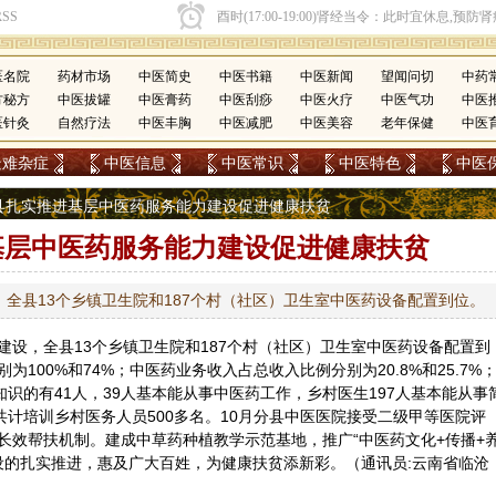
医名院
药材市场
中医简史
中医书籍
中医新闻
望闻问切
中药
方秘方
中医拔罐
中医膏药
中医刮痧
中医火疗
中医气功
中医
医针灸
自然疗法
中医丰胸
中医减肥
中医美容
老年保健
中医
疑难杂症
中医信息
中医常识
中医特色
中医
凤庆县扎实推进基层中医药服务能力建设促进健康扶贫
基层中医药服务能力建设促进健康扶贫
全县13个乡镇卫生院和187个村（社区）卫生室中医药设备配置到位。
建设，全县13个乡镇卫生院和187个村（社区）卫生室
中医药
设备配置到
100%和74%；中医药业务收入占总收入比例分别为20.8%和25.7%
知识的有41人，39人基本能从事中医药工作，乡村医生197人基本能从事
共计培训乡村医务人员500多名。10月分县中医医院接受二级甲等医院评
长效帮扶机制。建成中草药种植教学示范基地，推广“中医药文化+传播+
建设的扎实推进，惠及广大百姓，为健康扶贫添新彩。（通讯员:云南省临沧