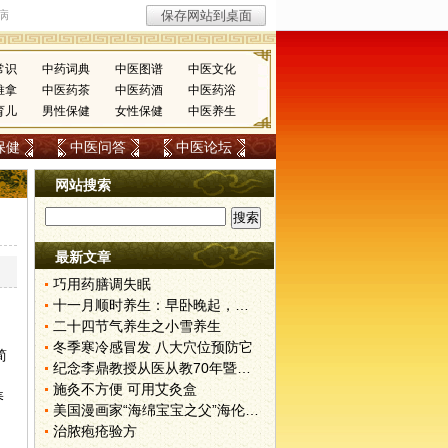
常识
中药词典
中医图谱
中医文化
推拿
中医药茶
中医药酒
中医药浴
育儿
男性保健
女性保健
中医养生
保健
中医问答
中医论坛
网站搜索
最新文章
巧用药膳调失眠
十一月顺时养生：早卧晚起，保护阳气
二十四节气养生之小雪养生
；
冬季寒冷感冒发 八大穴位预防它
简
纪念李鼎教授从医从教70年暨诗词选赏
施灸不方便 可用艾灸盒
养
美国漫画家“海绵宝宝之父”海伦伯格患“渐冻人症”去世 享年57岁
治脓疱疮验方