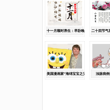
十一月顺时养生：早卧晚起，保护阳气
二十四节气
美国漫画家“海绵宝宝之父”海伦伯格患“渐
浊脉病例