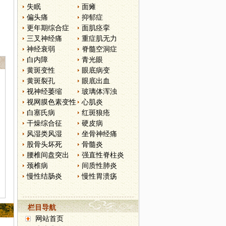
失眠
面瘫
偏头痛
抑郁症
更年期综合症
面肌痉挛
三叉神经痛
重症肌无力
神经衰弱
脊髓空洞症
白内障
青光眼
黄斑变性
眼底病变
黄斑裂孔
眼底出血
视神经萎缩
玻璃体浑浊
视网膜色素变性
心肌炎
白塞氏病
红斑狼疮
干燥综合征
硬皮病
风湿类风湿
坐骨神经痛
股骨头坏死
骨髓炎
腰椎间盘突出
强直性脊柱炎
颈椎病
间质性肺炎
慢性结肠炎
慢性胃溃疡
栏目导航
网站首页