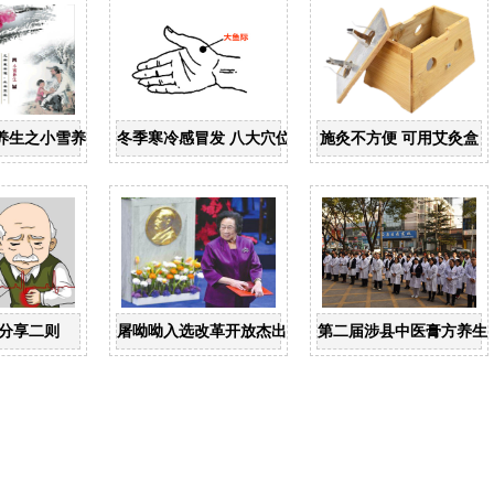
养生之小雪养生
冬季寒冷感冒发 八大穴位预防它
施灸不方便 可用艾灸盒
冻人症”去世 享年57岁
分享二则
屠呦呦入选改革开放杰出贡献拟表彰对象
第二届涉县中医膏方养生