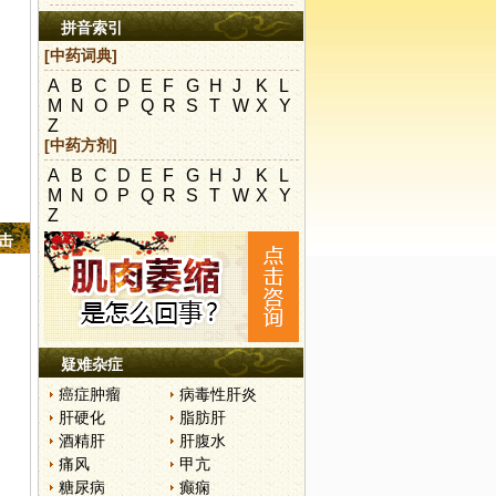
拼音索引
[中药词典]
A
B
C
D
E
F
G
H
J
K
L
M
N
O
P
Q
R
S
T
W
X
Y
Z
[中药方剂]
A
B
C
D
E
F
G
H
J
K
L
M
N
O
P
Q
R
S
T
W
X
Y
Z
点击
疑难杂症
癌症肿瘤
病毒性肝炎
肝硬化
脂肪肝
酒精肝
肝腹水
痛风
甲亢
糖尿病
癫痫