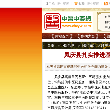
名
偏
中
网站首页
疾病大全
首页
-->
中医信息
-->
中医新闻
--> 
凤庆县扎实推进
凤庆县高度重视基层中医药服务能力建设，
凤庆县高度重视基层
中医
药服务能力
位，均能提供中医药服务，服务普及率分别为
全县卫生院123名医师，掌握中医药基础
单中医药服务；举办“能西会中”培训班，
审。积极与省级三甲中医医院对接，建立
生
+旅游+健康服务”，中医药服务能力
市凤庆县卫计局 罗春军18214527041）