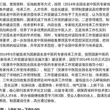
汇报、查阅资料、实地检查等方式，按照《2014年全国名老中医药专家
条件建设、传承工作、人才培养、信息化建设、管理制度建设及经费管理
国名老中医药专家洪霞传承工作室建设工作给予了充分肯定，认为首先是
年建设进度顺利，圆满完成了传承工作室的建设计划。二是管理规范、制
条件建设完善，传承资料丰富、内容全面，专家组尤其对传承工作室的中
员结构合理，培养了许多优秀的高层次中医人才。五是传承工作扎实到
了洪霞名老中医的学术经验。同时，专家组也对该院传承工作室建设项目
准要求，进一步加强名老中医病例收集整理及学术思想深层次挖掘，把传
任医师的临证经验，升华其学术思想，便于全国中医界学习传承提高。
2014年9月被批准为国家级名老中医药专家传承工作室。按照国家中医药
专家传承工作室建设项目实施方案》建设要求，该院于2014年10月正式启
《安康市中医医院全国名老中医药专家传承工作室建设项目领导小组》、
专家传承工作室传承团队》、制定了《安康市中医院全国名老中医药专家
制定了详细的工作管理制度、工作室建设规划、年度工作计划、传承团队
。三年来总结收集洪霞老师近40年临床工作经验，凝练提出小儿哮喘病的
流，贵在运脾；化痰祛痰，疏通肺络；补肾培元，纳气定喘；上病下治，
方案，核心期刊发表学术论文10篇，出版专著2部，获陕西省科学技术奖1
药人才8名，举办省级继续教育学习班3期，受众人数600余人，圆满完
系统、制度建设任务，高分通过验收。
间：上午8:30－下午5:00)