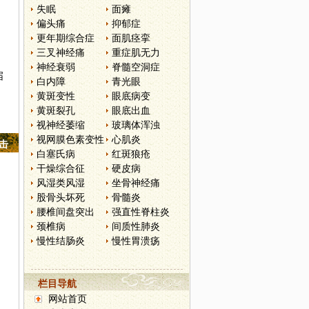
失眠
面瘫
偏头痛
抑郁症
更年期综合症
面肌痉挛
三叉神经痛
重症肌无力
神经衰弱
脊髓空洞症
届
白内障
青光眼
黄斑变性
眼底病变
黄斑裂孔
眼底出血
视神经萎缩
玻璃体浑浊
视网膜色素变性
心肌炎
点击
白塞氏病
红斑狼疮
干燥综合征
硬皮病
风湿类风湿
坐骨神经痛
股骨头坏死
骨髓炎
腰椎间盘突出
强直性脊柱炎
颈椎病
间质性肺炎
慢性结肠炎
慢性胃溃疡
栏目导航
网站首页