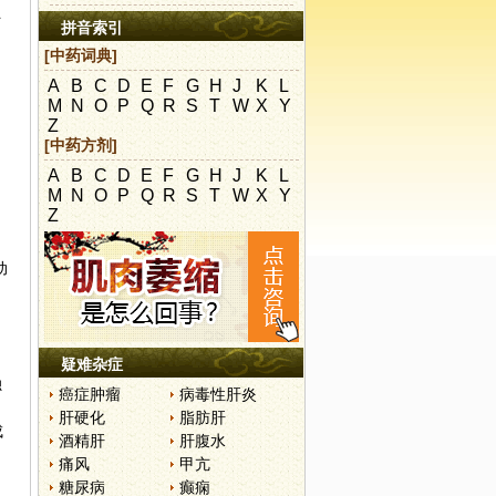
传
拼音索引
[中药词典]
A
B
C
D
E
F
G
H
J
K
L
M
N
O
P
Q
R
S
T
W
X
Y
Z
[中药方剂]
A
B
C
D
E
F
G
H
J
K
L
M
N
O
P
Q
R
S
T
W
X
Y
Z
动
疑难杂症
独
癌症肿瘤
病毒性肝炎
肝硬化
脂肪肝
成
酒精肝
肝腹水
痛风
甲亢
糖尿病
癫痫