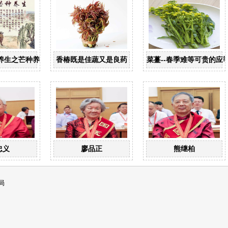
养生之芒种养生
香椿既是佳蔬又是良药
菜薹--春季难等可贵的应
忠义
廖品正
熊继柏
局