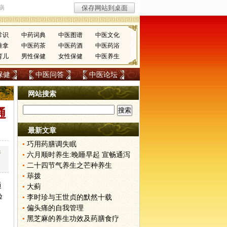
常识
中药词典
中医图谱
中医文化
推拿
中医药茶
中医药酒
中医药浴
育儿
男性保健
女性保健
中医养生
保健
中医问答
中医论坛
网站搜索
通
最新文章
巧用药膳调失眠
行
六月顺时养生:晚睡早起 宣畅通泻
二十四节气养生之芒种养生
荜拨
通
大蓟
验
李时珍与王世贞的默然十载
偏头痛的自我管理
黑芝麻的养生功效及药膳食疗