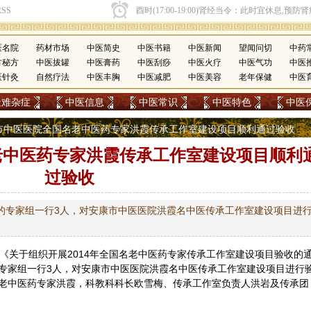
医名院
药材市场
中医简史
中医书籍
中医新闻
望闻问切
中药
方秘方
中医拔罐
中医膏药
中医刮痧
中医火疗
中医气功
中医
医针灸
自然疗法
中医丰胸
中医减肥
中医美容
老年保健
中医
疑难杂症
中医信息
中医常识
中医特色
中医
安康市中医医院全国名老中医药专家洪霞传承工作室建设项目顺利通过验收
老中医药专家洪霞传承工作室建设项目顺利
过验收
的专家组一行3人，对安康市中医医院洪霞名中医传承工作室建设项目进
《关于组织开展2014年全国名老
中医药
专家传承工作室建设项目验收的
专家组一行3人，对安康市中医医院洪霞名中医传承工作室建设项目进行
老中医药专家洪霞，科教科科长欧雪梅、传承工作室负责人洪岩及传承团