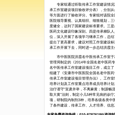
专家组通过听取传承工作室建设情况
承工作室建设项目验收评分表》，分别从
等方面进行了验收评分。专家组对该院全
医院领导重视、认真组织、细致规划，三
度健全，达到了国家建设标准要求。三是
医药文化建设印象深刻。四是传承梯队人
位，深入开展了各项学习继承工作，总结
提出了更高要求，建议对照工作室建设标
承工作开展下去，同时进一步总结洪霞主
市中医医院洪霞名中医传承工作室于
管理局制定的《2014年全国名老中医药
名中医传承工作室建设项目工作，成立了
组建了《安康市中医医院全国名老中医药
传承工作室建设项目管理办法》。工作室
培养计划及工作室重点培养成员培养计划
治疗谨守“宣肃并举，不离
麻黄
；制源畅
取
大黄
”治则，制定小儿5种常见病的诊疗
项，研制院内制剂3种，培养各级各类中医
了条件建设，传承工作、人才培养、信息
专家免费咨询热线：010-87876186(咨询时