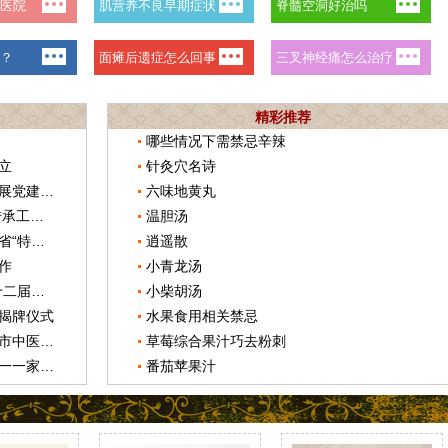
精彩推荐
哪些情况下需禁忌辛辣
立
针灸穴名诗
安康市中医医院党员干部深入农户开展党建活动
六味地黄丸
河北将验收2014年名老中医药专家传承工作室
温胆汤
安康市中医医院鲁信军同志入选陕西省“特支计划”人才
逍遥散
作
小青龙汤
安康市中医医院王华荣获安康市“第十二届十大杰出青年”荣誉称号
小柴胡汤
揭牌仪式
水果食用相关禁忌
安康首家医疗卫生院士专家工作站在市中医医院揭牌成立
草莓综合果汁巧去粉刺
安康市中医医院皮肤科成为陕西省唯一一家中医皮肤病研究分中心
番茄苹果汁