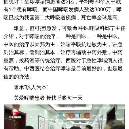
据统计：全球哮喘病患者达3亿，平均每20个人中就
有1个患有哮喘。而中国哮喘发病人数达3000万，哮
喘已成为我国第二大呼吸道疾病，死亡率全球最高。
难愈，但可控!急发，可致命!中医呼吸科邱宁主任
介绍，对于哮喘的治疗，一种是西医，一种是中医。
中医的治疗以固邦为主，治喘平咳抗过敏为主，讲急
则治其标，缓则治其本，治疗再辅助中药外敷，中药
重蒸，拔药灌等传统治疗。西医对于急性哮喘病人很
有帮助。中西医结合治疗哮喘是目前最好的，也是最
佳的的办法。
秉承”以人为本”
关爱哮喘患者 畅快呼吸每一天