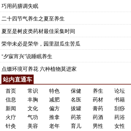
巧用药膳调失眠
二十四节气养生之夏至养生
夏至是树皮类药材最佳采集时间
荣华未必是荣华，园里甜瓜生苦瓜
“夕寐宵兴”说睡眠养生
点缀环境可养花 六种植物莫进家
站内直通车
首页
常识
特色
保健
养生
论坛
信息
丰胸
减肥
名医
药材
书籍
新闻
文化
偏方
拔罐
膏药
刮痧
火疗
气功
推拿
药茶
药酒
药浴
针灸
美容
老年
育儿
男性
女性