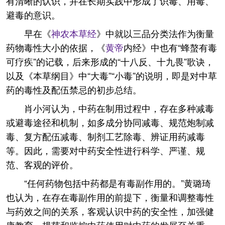
有清晰的认识，并在长期实践中形成了识毒、用毒、
避毒的意识。
早在《
神农本草经
》中就以三品分类法作为衡量
药物毒性大小的依据，《
黄帝
内经》中也有“蜂螯有毒
可疗疾”的记载，后来形成的“十八反、十九畏”歌诀，
以及《本草纲目》中“大毒”“小毒”的说明，即是对中草
药的毒性及配伍禁忌的初步总结。
肖小河认为，中药在制用过程中，存在多种减毒
或避毒途径和机制，如多成分协同减毒、规范炮制减
毒、复方配伍减毒、制剂工艺除毒、辨证用药减毒
等。因此，需要对中药安全性进行科学、严谨、规
范、客观的评价。
“任何药物包括中药都是有毒副作用的。”黄璐琦
也认为，在存在毒副作用的前提下，衡量和调整毒性
与药效之间的关系，客观认识中药的安全性，加强健