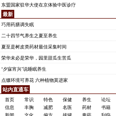
东盟国家驻华大使在京体验中医诊疗
最新
巧用药膳调失眠
二十四节气养生之夏至养生
夏至是树皮类药材最佳采集时间
荣华未必是荣华，园里甜瓜生苦瓜
“夕寐宵兴”说睡眠养生
点缀环境可养花 六种植物莫进家
站内直通车
首页
常识
特色
保健
养生
论坛
信息
丰胸
减肥
名医
药材
书籍
新闻
文化
偏方
拔罐
膏药
刮痧