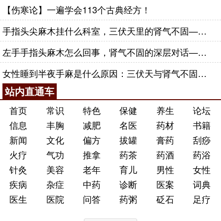
【伤寒论】一遍学会113个古典经方！
手指头尖麻木挂什么科室，三伏天里的肾气不固——肾合jjn
左手手指头麻木怎么回事，肾气不固的深层对话——肾合jjn
女性睡到半夜手麻是什么原因：三伏天与肾气不固的深层对话
站内直通车
首页
常识
特色
保健
养生
论坛
信息
丰胸
减肥
名医
药材
书籍
新闻
文化
偏方
拔罐
膏药
刮痧
火疗
气功
推拿
药茶
药酒
药浴
针灸
美容
老年
育儿
男性
女性
疾病
杂症
中药
诊断
医案
词典
医生
医院
问答
药粥
砭石
足疗