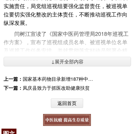
实施责任，局党组巡视组要强化监督责任，被巡视单
位要切实强化整改的主体责任，不断推动巡视工作向
纵深发展。
闫树江宣读了《国家中医药管理局2018年巡视工
作方案》，宣布了巡视组成员名单、被巡视单位名单
及巡视工作任务安排，并就贯彻落实好动员部署会精
神提出要求。
↓展开全部内容
驻委纪检监察组副局级纪检员、局巡视工作领导
小组副组长李长先，局巡视工作领导小组成员、局党
上一篇：
国家基本药物目录新增187种中西药
组巡视组成员、局巡视办成员，中华中医药学会、中
下一篇：
凤庆县致力于抓医改助健康扶贫
国中医药出版社中层以上干部，局机关各部门、直属
各单位党政主要负责同志参加会议。
返回首页
咨询电话：
010-87876186
图文