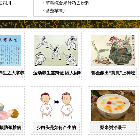
“中医药文化进校园”（成都站）活动在四川省成都市举行
草莓综合果汁巧去粉刺
番茄苹果汁
养生之大寒养生
运动养生需辩证 因人因时因体质
郁金酿出“黄流”上神坛
预防颈椎病
少白头是如何产生的
梨米粥治眼干