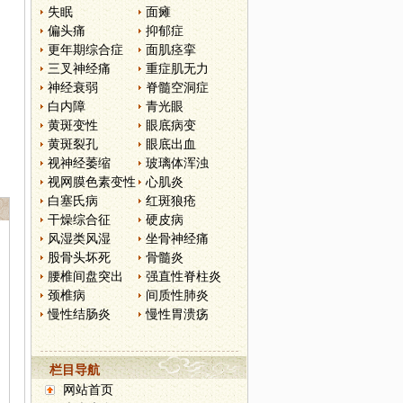
失眠
面瘫
偏头痛
抑郁症
更年期综合症
面肌痉挛
三叉神经痛
重症肌无力
神经衰弱
脊髓空洞症
白内障
青光眼
黄斑变性
眼底病变
黄斑裂孔
眼底出血
视神经萎缩
玻璃体浑浊
视网膜色素变性
心肌炎
白塞氏病
红斑狼疮
干燥综合征
硬皮病
风湿类风湿
坐骨神经痛
股骨头坏死
骨髓炎
腰椎间盘突出
强直性脊柱炎
颈椎病
间质性肺炎
慢性结肠炎
慢性胃溃疡
栏目导航
网站首页