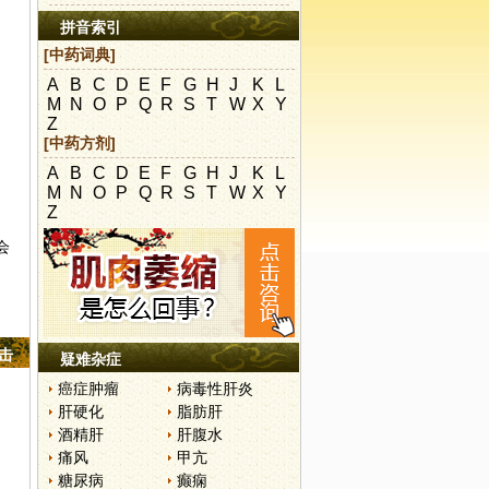
拼音索引
[中药词典]
A
B
C
D
E
F
G
H
J
K
L
M
N
O
P
Q
R
S
T
W
X
Y
Z
[中药方剂]
A
B
C
D
E
F
G
H
J
K
L
M
N
O
P
Q
R
S
T
W
X
Y
Z
会
点击
疑难杂症
癌症肿瘤
病毒性肝炎
肝硬化
脂肪肝
酒精肝
肝腹水
痛风
甲亢
糖尿病
癫痫