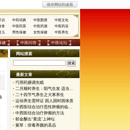
常识
中药词典
中医图谱
中医文化
推拿
中医药茶
中医药酒
中医药浴
育儿
男性保健
女性保健
中医养生
保健
中医问答
中医论坛
网站搜索
最新文章
医
巧用药膳调失眠
二月顺时养生：阳气生发 适当春捂
二十四节气养生之大寒养生
验
运动养生需辩证 因人因时因体质
中西医结合治疗恶性肿瘤的临床意义
中西医结合治疗肿瘤的方法
郁金酿出“黄流”上神坛
紫草：排毒养颜的圣品
医