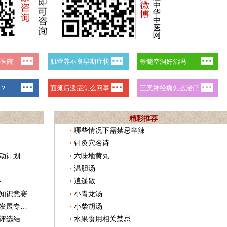
精彩推荐
哪些情况下需禁忌辛辣
针灸穴名诗
浙江印发《浙江省中医药文化推进行动计划（2019-2025年）》
六味地黄丸
温胆汤
办
逍遥散
知识竞赛
小青龙汤
甘肃平凉市出台《平凉中医中药产业发展专项行动计划》
小柴胡汤
贯彻实施《中医药法》主题有奖征文评选结果揭晓
水果食用相关禁忌