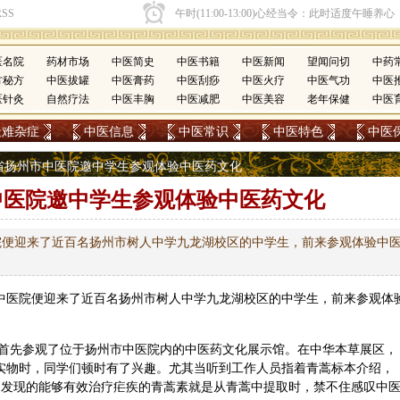
医名院
药材市场
中医简史
中医书籍
中医新闻
望闻问切
中药
方秘方
中医拔罐
中医膏药
中医刮痧
中医火疗
中医气功
中医
医针灸
自然疗法
中医丰胸
中医减肥
中医美容
老年保健
中医
疑难杂症
中医信息
中医常识
中医特色
中医
江苏省扬州市中医院邀中学生参观体验中医药文化
中医院邀中学生参观体验中医药文化
院便迎来了近百名扬州市树人中学九龙湖校区的中学生，前来参观体验中
中医
院便迎来了近百名扬州市树人中学九龙湖校区的中学生，前来参观体
首先参观了位于扬州市中医院内的中医药文化展示馆。在中华本草展区，
片实物时，同学们顿时有了兴趣。尤其当听到工作人员指着
青蒿
标本介绍，
呦呦发现的能够有效治疗疟疾的青蒿素就是从青蒿中提取时，禁不住感叹中