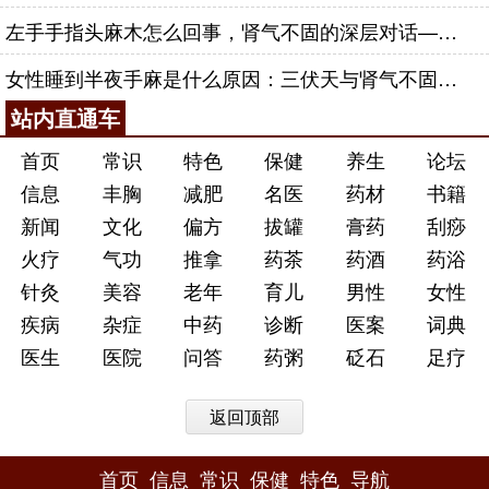
左手手指头麻木怎么回事，肾气不固的深层对话——肾合jjn
女性睡到半夜手麻是什么原因：三伏天与肾气不固的深层对话
站内直通车
首页
常识
特色
保健
养生
论坛
信息
丰胸
减肥
名医
药材
书籍
新闻
文化
偏方
拔罐
膏药
刮痧
火疗
气功
推拿
药茶
药酒
药浴
针灸
美容
老年
育儿
男性
女性
疾病
杂症
中药
诊断
医案
词典
医生
医院
问答
药粥
砭石
足疗
返回顶部
首页
信息
常识
保健
特色
导航