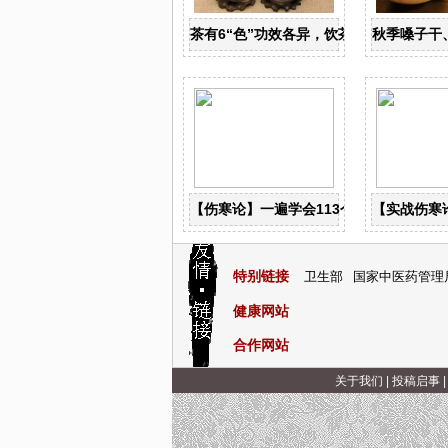
茶有6“色”功效各异，饮茶养生寒温有宜
秋季嗓子干
【伤寒论】一遍学会113个古典经方！
【实战伤寒
特别链接
卫生部
国家中医药管理
健康网站
合作网站
关于我们
|
投稿启事