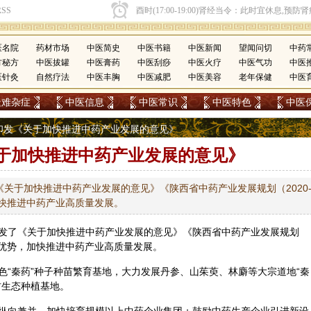
医名院
药材市场
中医简史
中医书籍
中医新闻
望闻问切
中药
方秘方
中医拔罐
中医膏药
中医刮痧
中医火疗
中医气功
中医
医针灸
自然疗法
中医丰胸
中医减肥
中医美容
老年保健
中医
疑难杂症
中医信息
中医常识
中医特色
中医
陕西印发《关于加快推进中药产业发展的意见》
于加快推进中药产业发展的意见》
关于加快推进中药产业发展的意见》《陕西省中药产业发展规划（2020
加快推进中药产业高质量发展。
发了《关于加快推进中药产业发展的意见》《陕西省中药产业发展规划
资源优势，加快推进中药产业高质量发展。
色“秦药”种子种苗繁育基地，大力发展
丹参
、
山茱萸
、林麝等大宗道地“秦
材生态种植基地。