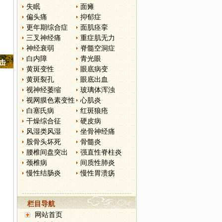
失眠
面瘫
偏头痛
抑郁症
更年期综合症
面肌痉挛
三叉神经痛
重症肌无力
神经衰弱
脊髓空洞症
白内障
青光眼
点击
黄斑变性
眼底病变
黄斑裂孔
眼底出血
视神经萎缩
玻璃体浑浊
视网膜色素变性
心肌炎
白塞氏病
红斑狼疮
干燥综合征
硬皮病
风湿类风湿
坐骨神经痛
股骨头坏死
骨髓炎
腰椎间盘突出
强直性脊柱炎
颈椎病
间质性肺炎
慢性结肠炎
慢性胃溃疡
栏目导航
网站首页