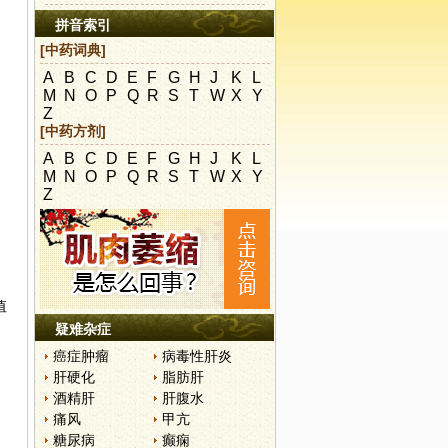
拼音索引
[中药词典]
A
B
C
D
E
F
G
H
J
K
L
M
N
O
P
Q
R
S
T
W
X
Y
Z
[中药方剂]
A
B
C
D
E
F
G
H
J
K
L
M
N
O
P
Q
R
S
T
W
X
Y
Z
值
疑难杂症
癌症肿瘤
病毒性肝炎
肝硬化
脂肪肝
酒精肝
肝腹水
痛风
甲亢
糖尿病
癫痫