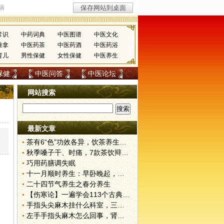
常识
中药词典
中医图谱
中医文化
推拿
中医药茶
中医药酒
中医药浴
育儿
男性保健
女性保健
中医养生
保健
中医问答
中医论坛
网站搜索
最新文章
-
茶有6“色”功效各异，饮茶养生寒温有宜忌
秋季嗓子干、时痛，7款茶饮辩证用
巧用药膳调失眠
十一月顺时养生：早卧晚起，保护阳气
二十四节气养生之春分养生
【伤寒论】一遍学会113个古典经方！
手指头尖麻木挂什么科室，三伏天里的肾气不固——肾合jjn
左手手指头麻木怎么回事，肾气不固的深层对话——肾合jjn