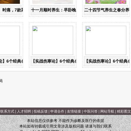
忌
、时痛，7款茶饮辩证用
十一月顺时养生：早卧晚起，保护阳气
二十四节气养生之春分养
论】6个经典名方，搞定一本伤寒论
【实战伤寒论】6个经典名方，搞定一本伤寒论
【实战伤寒论】6个经典
局
|
联系方式
|
人才招聘
|
投稿反馈
|
申请合作
|
友情链接
|
中医问答
|
网站导航
|
精彩图文
本站信息仅供参考 不能作为诊断及医疗的依据
本站如有转载或引用文章涉及版权问题 请速与我们联系