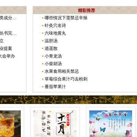
精彩推荐
江苏省中医药研究院团队发现丹参酮类成分有抗肿瘤作用
哪些情况下需禁忌辛辣
针灸穴名诗
《中国中药资源大典—中药材系列》丛书完成编纂
六味地黄丸
立
温胆汤
业提案
逍遥散
大会举办
小青龙汤
小柴胡汤
水果食用相关禁忌
草莓综合果汁巧去粉刺
番茄苹果汁