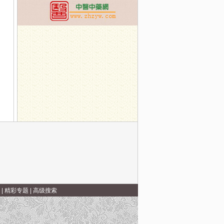
生
名方，搞定一本伤寒论
|
精彩专题
|
高级搜索