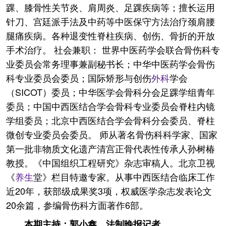
踝、膝骨性关节炎、肩周炎、足踝疾病等；擅长运用
针刀、宫廷派手法及中药等中医保守方法治疗颈肩腰
腿痛疾病。各种退变性脊柱疾病、创伤、骨折的开放
手术治疗。 社会兼职： 世界中医药学会联合骨伤科专
业委员会常务理事兼副秘书长；中华中医药学会骨伤
科专业委员会委员；国际矫形与创伤
外科
学会
（SICOT）委员；中华医学会骨科分会足踝学组青年
委员；中国中西医结合学会骨科专业委员会脊柱内镜
学组委员；北京中西医结合学会骨科分会委员、脊柱
微创专业委员会委员。 师从著名骨伤科科学家、国家
第一批非物质文化遗产清宫正骨代表性传承人孙树椿
教授。《中国组织工程研究》杂志审稿人。北京卫视
《
养生
堂》栏目特邀专家。从事中西医结合临床工作
近20年，获部级成果奖3项，权威医学杂志发表论文
20余篇，参编骨伤科方面著作6部。
本期主持：郭小鑫，法制晚报记者