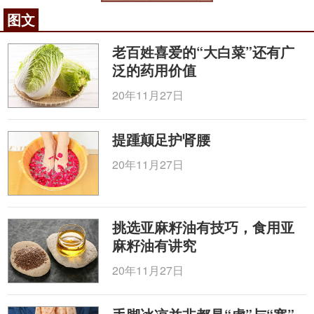
图文
可能很多人都知道“小燕飞”锻炼腰背肌，这是较
为公认的。 但有时不仅无效，甚至是加重了，注意不
老百姓喜爱的“大白菜”还有广
是方法本身有问题，而是一些细节错误。首先不能强
泛的药用价值
求数量，有的老年朋友被告知需要做，就坚持每次做
20年11月27日
100个，结果不仅没好反而加重了。其次贵在坚持，
每天当作喝水吃饭一样，坚持至少3个月，成果就会明
显。最后是方法，抬起时手要放在后面，并保持几秒
提踵颠足护肾腰
钟。 此外，早期，中药的药包热敷还是很有效的，给
20年11月27日
出一个小处方：
苏子
60g
莱菔子
60g 白介子60g
吴
茱萸
60g
如何根据病情选择治疗措施？
挑选亚麻籽油有技巧，食用亚
麻籽油有讲究
如果没有下肢症状，无需手术，如果进一步发展
发生了突出的症状，下肢症状忽有忽无，你可以选择
20年11月27日
保守治疗，或微创治疗。但如果你的下肢症状很重，
持续的麻木、疼痛，坐卧不安，一天疼痛时间较长十