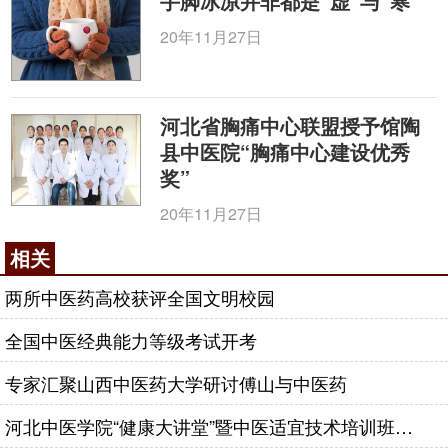
手脚冰凉并非都是“虚”与“寒”
多二十个小时就要去医院做准确的
诊断
，让医生判断
20年11月27日
您该采取哪种诊疗措施。
腰间盘突出脱垂的病人，如何治疗？
可以采用孔镜手术。一种打洞的微创手术方法，
河北省胸痛中心联盟授予馆陶
可以建立一个通道，通过体表可以直接到达患者患病
县中医院“胸痛中心建设优秀
奖”
间盘的附近。在影像的监测下做手术，相对安全。专
家特别提醒，在未明确诊断前，不要随意选择治疗方
20年11月27日
法。
相关
治疗腰椎间盘突出症微创疗法是什么呢？
两所中医药高校获评全国文明校园
微创治疗其实也是手术方法的一种，前面大夫所
提到的开大刀的手术应该指传统的开放式手术。实际
全国中医经典能力等级考试开考
上可理解为介于非手术治疗和手术切开治疗之间的一
专家汇聚山西中医药大学研讨傅山与中医药
种有效手术，是针对腰椎间盘的微创介入技术。目前
主要包括两大类：一是经皮穿刺技术，包括经皮间盘
河北中医学院“健康大讲堂”暨中医适宜技术培训班走进涉县
射频消融术、经皮间盘激光汽化术等，二是内窥镜辅