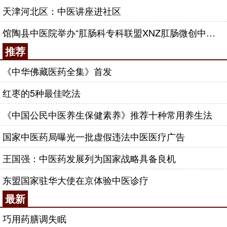
天津河北区：中医讲座进社区
助技术，包括椎间孔镜手术等。与传统经典切开手术
大的原理是相同的，差别是借助微创科技的发展，在
馆陶县中医院举办“肛肠科专科联盟XNZ肛肠微创中心”揭牌仪式
一个针眼或很小的切口下，基本不破坏正常解剖结构
推荐
下解决突出间盘的问题。
《中华佛藏医药全集》首发
对于严重目前有什么方法不用开刀呢？
红枣的5种最佳吃法
腰椎间盘突出症我们并不是一上来就需要开刀手
术的，从专业角度讲，中西医专家一致认为无论任何
《中国公民中医养生保健素养》推荐十种常用养生法
类型的腰间盘突出症，都应常规首先采用正规保守治
国家中医药局曝光一批虚假违法中医医疗广告
疗观察一段时间，而且很多腰椎间盘突出症患者不需
要手术来解决。但对于长期非手术治疗如果无效，才
王国强：中医药发展列为国家战略具备良机
考虑手术方案。并且现代微创技术的发展，大多保守
难治的都可以得到很好的治疗而不需要开大刀解决。
东盟国家驻华大使在京体验中医诊疗
最新
针刀方法治疗腰椎间盘突出症。
针刀比
针灸
针粗一点，在腰椎间盘突出的神经周
巧用药膳调失眠