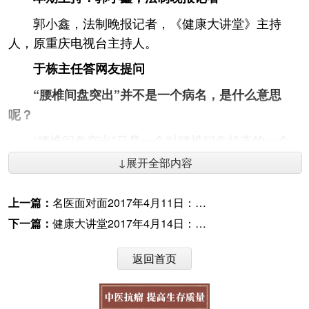
郭小鑫，法制晚报记者，《健康大讲堂》主持
人，原重庆电视台主持人。
于栋主任答网友提问
“腰椎间盘突出”并不是一个病名，是什么意思
呢？
“腰椎间盘突出”只是一个对腰椎间盘状态的一个
描述，它可以通过影像学检查比如核磁共振看到，但
↓展开全部内容
它突出并不一定会引起症状，这时它就不能称之为一
种疾病。只有当腰椎间盘突出引起一些症状，同时我
上一篇：
名医面对面2017年4月11日：正常睡多久,才是健康的？
们医生进行体格检查发现一些病态的体征，这时症
下一篇：
健康大讲堂2017年4月14日：解放军总医院主任医师杨清明--淋巴癌是实体瘤还是非实体瘤？
状、体征、影像学检查三者能够相互重合时，我们才
把它称之为一种疾病，也就是“腰椎间盘突出症”。
返回首页
针对早期间盘突出的朋友，给点切实有效的方
法、建议？