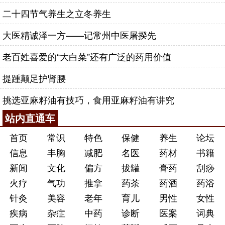
围，压迫的韧带，做一些剥离。这个操作不是开刀，
二十四节气养生之立冬养生
相对来说比较安全。直播中，专家讲解了多节段突
出、膨出且有下肢症状的患者临床案例。
大医精诚泽一方——记常州中医屠揆先
久坐人群该怎么护腰？
老百姓喜爱的“大白菜”还有广泛的药用价值
坐着工作的上班族，坐着的时候尽量坐直，椅子
提踵颠足护肾腰
选择有弧度的椅子，如果没有要垫一个小抱枕。
挑选亚麻籽油有技巧，食用亚麻籽油有讲究
腰椎间盘突出可以做瑜伽吗？
站内直通车
瑜伽是非常好的运动，但专家认为它适用于正常
的健康人群，若网友本身身体可能有问题，还是建议
首页
常识
特色
保健
养生
论坛
先做一些简单的动作，循序渐进的练习。
信息
丰胸
减肥
名医
药材
书籍
新闻
文化
偏方
拔罐
膏药
刮痧
哪种治疗方式更适合你？
火疗
气功
推拿
药茶
药酒
药浴
专家建议：“90%以上的患者首先应选择保守治
针灸
美容
老年
育儿
男性
女性
疗；另一小部分患者由于症状经常反复，比较严重，
疾病
杂症
中药
诊断
医案
词典
可以采取手术的治疗，但需要专业医生的鉴别。”