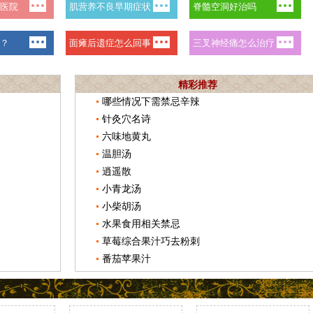
精彩推荐
哪些情况下需禁忌辛辣
针灸穴名诗
六味地黄丸
温胆汤
逍遥散
小青龙汤
小柴胡汤
水果食用相关禁忌
草莓综合果汁巧去粉刺
番茄苹果汁