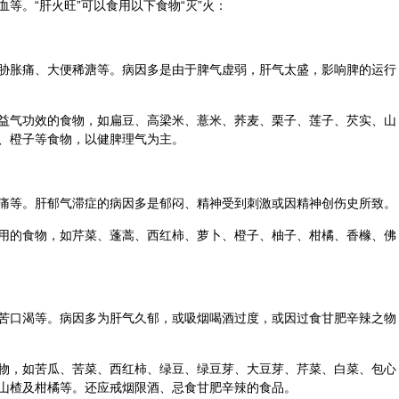
等。“肝火旺”可以食用以下食物“灭”火：
胁胀痛、大便稀溏等。病因多是由于脾气虚弱，肝气太盛，影响脾的运行
益
气功
效的食物，如扁豆、高梁米、
薏米
、荞麦、栗子、
莲子
、
芡实
、
山
、
橙子
等食物，以健脾理气为主。
痛等。肝郁气滞症的病因多是郁闷、精神受到刺激或因精神创伤史所致。
用的食物，如芹菜、蓬蒿、西红柿、萝卜、橙子、
柚子
、柑橘、
香橼
、
佛
苦口渴等。病因多为肝气久郁，或吸烟喝酒过度，或因过食甘肥辛辣之物
物，如苦瓜、
苦菜
、西红柿、绿豆、绿豆芽、大豆芽、芹菜、白菜、包心
山楂
及柑橘等。还应戒烟限酒、忌食甘肥辛辣的食品。