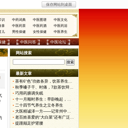
常识
中药词典
中医图谱
中医文化
推拿
中医药茶
中医药酒
中医药浴
育儿
男性保健
女性保健
中医养生
保健
中医问答
中医论坛
网站搜索
最新文章
加
茶有6“色”功效各异，饮茶养生寒温有宜忌
秋季嗓子干、时痛，7款茶饮辩证用
巧用药膳调失眠
气
十一月顺时养生：早卧晚起，保护阳气
管
二十四节气养生之立冬养生
大医精诚泽一方——记常州中医屠揆先
老百姓喜爱的“大白菜”还有广泛的药用价值
的
提踵颠足护肾腰