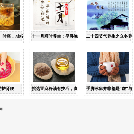
忌
、时痛，7款茶饮辩证用
十一月顺时养生：早卧晚起，保护阳气
二十四节气养生之立冬养
值
足护肾腰
挑选亚麻籽油有技巧，食用亚麻籽油有讲究
手脚冰凉并非都是“虚”与“
局