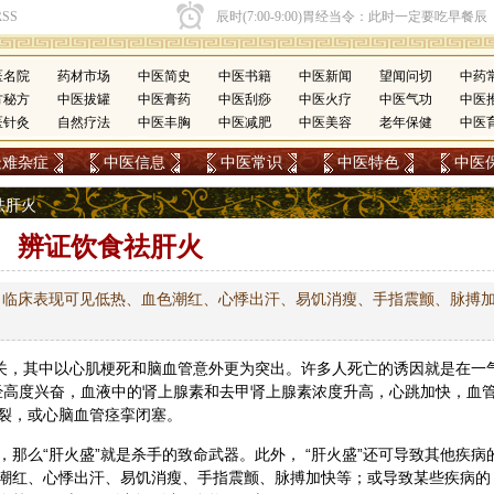
医名院
药材市场
中医简史
中医书籍
中医新闻
望闻问切
中药
方秘方
中医拔罐
中医膏药
中医刮痧
中医火疗
中医气功
中医
医针灸
自然疗法
中医丰胸
中医减肥
中医美容
老年保健
中医
疑难杂症
中医信息
中医常识
中医特色
中医
祛肝火
辨证饮食祛肝火
，临床表现可见低热、血色潮红、心悸出汗、易饥消瘦、手指震颤、脉搏
有关，其中以心肌梗死和脑血管意外更为突出。许多人死亡的诱因就是在一
神经高度兴奋，血液中的肾上腺素和去甲肾上腺素浓度升高，心跳加快，血
裂，或心脑血管痉挛闭塞。
那么“肝火盛”就是杀手的致命武器。此外， “肝火盛”还可导致其他疾病
潮红、心悸出汗、易饥消瘦、手指震颤、脉搏加快等；或导致某些疾病的