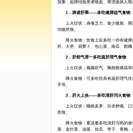
加重，如肺结核患者咯血、胃溃疡病人呕血
1．脾虚肝乘——多吃健脾益气食物
上火
症状：身倦乏力、食少腹胀、两
功能所致。
降火食物：
饮食
上应多吃一些有健脾
药
、
大枣
、胡萝卜、包心菜、南瓜、柑橘
2．肝郁气滞一多吃疏肝理气食物
上火症状：频频叹气、胸胁胀痛或串
降火食物：可多吃些具有疏肝理气作
手
等。
3．肝火上炎——多吃清肝泻火食物
上火症状：睡眠多梦、目赤肿痛、口
所致。
降火食物：要适量多吃清肝泻热的食
菜、金针菜、油菜、丝瓜、李子、青梅、