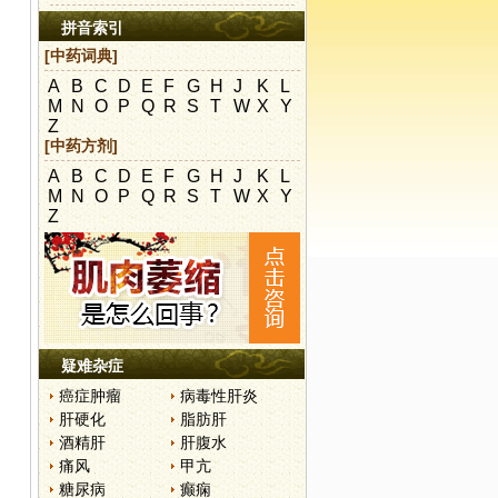
拼音索引
[中药词典]
A
B
C
D
E
F
G
H
J
K
L
M
N
O
P
Q
R
S
T
W
X
Y
Z
[中药方剂]
A
B
C
D
E
F
G
H
J
K
L
M
N
O
P
Q
R
S
T
W
X
Y
Z
疑难杂症
癌症肿瘤
病毒性肝炎
肝硬化
脂肪肝
酒精肝
肝腹水
痛风
甲亢
糖尿病
癫痫