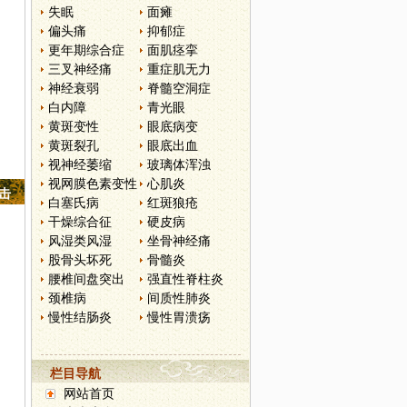
失眠
面瘫
偏头痛
抑郁症
更年期综合症
面肌痉挛
三叉神经痛
重症肌无力
神经衰弱
脊髓空洞症
白内障
青光眼
黄斑变性
眼底病变
黄斑裂孔
眼底出血
视神经萎缩
玻璃体浑浊
视网膜色素变性
心肌炎
点击
白塞氏病
红斑狼疮
干燥综合征
硬皮病
风湿类风湿
坐骨神经痛
股骨头坏死
骨髓炎
腰椎间盘突出
强直性脊柱炎
颈椎病
间质性肺炎
慢性结肠炎
慢性胃溃疡
栏目导航
网站首页