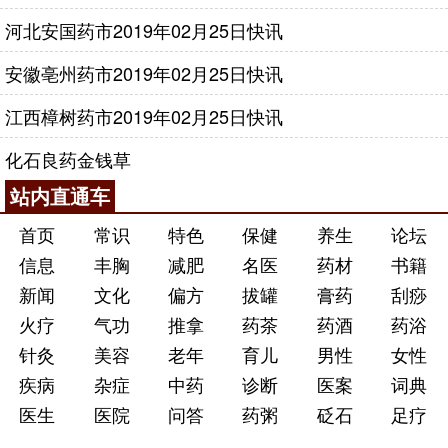
河北安国药市2019年02月25日快讯
安徽亳州药市2019年02月25日快讯
江西樟树药市2019年02月25日快讯
化石良药金钱草
站内直通车
首页
常识
特色
保健
养生
论坛
信息
丰胸
减肥
名医
药材
书籍
新闻
文化
偏方
拔罐
膏药
刮痧
火疗
气功
推拿
药茶
药酒
药浴
针灸
美容
老年
育儿
男性
女性
疾病
杂症
中药
诊断
医案
词典
医生
医院
问答
药粥
砭石
足疗