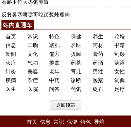
石斛玉竹大枣粥养胃
反复鼻塞喷嚏可吃芪葱炖瘦肉
站内直通车
首页
常识
特色
保健
养生
论坛
信息
丰胸
减肥
名医
药材
书籍
新闻
文化
偏方
拔罐
膏药
刮痧
火疗
气功
推拿
药茶
药酒
药浴
针灸
美容
老年
育儿
男性
女性
疾病
杂症
中药
诊断
医案
词典
医生
医院
问答
药粥
砭石
足疗
返回顶部
首页
信息
常识
保健
特色
导航