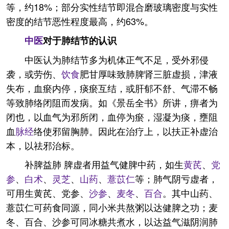
等，约18%；部分实性结节即混合磨玻璃密度与实性
密度的结节恶性程度最高，约63%。
中医
对于肺结节的认识
中医认为肺结节多为机体正气不足，受外邪侵
袭，或劳伤、
饮食
肥甘厚味致肺脾肾三脏虚损，津液
失布，血瘀内停，痰瘀互结，或肝郁不舒、气滞不畅
等致肺络闭阻而发病。如《景岳全书》所讲，痹者为
闭也，以血气为邪所闭，血停为瘀，湿凝为痰，壅阻
血
脉经
络使邪留胸肺。因此在治疗上，以扶正补虚治
本，以祛邪治标。
补脾益肺 脾虚者用益气健脾中药，如生
黄芪
、
党
参
、
白术
、
灵芝
、
山药
、
薏苡仁
等；肺气阴亏虚者，
可用生黄芪、党参、
沙参
、
麦冬
、
百合
。其中山药、
薏苡仁可药食同源，同小米共熬粥以达健脾之功；麦
冬、百合、沙参可同冰糖共煮水，以达益气滋阴润肺