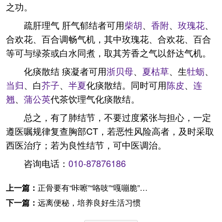
之功。
疏肝理气 肝气郁结者可用
柴胡
、
香附
、
玫瑰花
、
合欢花、百合调畅气机，其中玫瑰花、合欢花、百合
等可与绿茶或白水同煮，取其芳香之气以舒达气机。
化痰散结 痰凝者可用
浙贝母
、
夏枯草
、生
牡蛎
、
当归
、白
芥子
、
半夏
化痰散结。同时可用
陈皮
、
连
翘
、
蒲公英
代茶饮理气化痰散结。
总之，有了肺结节，不要过度紧张与担心，一定
遵医嘱规律复查胸部CT，若恶性风险高者，及时采取
西医治疗；若为良性结节，可中医调治。
咨询电话：
010-87876186
上一篇：
正骨要有“咔嚓”“咯吱”“嘎嘣脆”的响声才算正骨吗？
下一篇：
远离便秘，培养良好生活习惯