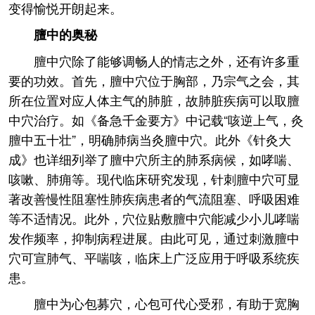
变得愉悦开朗起来。
膻中的奥秘
膻中穴除了能够调畅人的情志之外，还有许多重
要的功效。首先，膻中穴位于胸部，乃宗气之会，其
所在位置对应人体主气的肺脏，故肺脏疾病可以取膻
中穴治疗。如《备急千金要方》中记载“咳逆上气，灸
膻中五十壮”，明确肺病当灸膻中穴。此外《针灸大
成》也详细列举了膻中穴所主的肺系病候，如哮喘、
咳嗽、肺痈等。现代临床研究发现，针刺膻中穴可显
著改善慢性阻塞性肺疾病患者的气流阻塞、呼吸困难
等不适情况。此外，穴位贴敷膻中穴能减少小儿哮喘
发作频率，抑制病程进展。由此可见，通过刺激膻中
穴可宣肺气、平喘咳，临床上广泛应用于呼吸系统疾
患。
膻中为心包募穴，心包可代心受邪，有助于宽胸