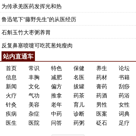
为传承羌医药发挥光和热
鲁迅笔下“藤野先生”的从医经历
石斛玉竹大枣粥养胃
反复鼻塞喷嚏可吃芪葱炖瘦肉
站内直通车
首页
常识
特色
保健
养生
论坛
信息
丰胸
减肥
名医
药材
书籍
新闻
文化
偏方
拔罐
膏药
刮痧
火疗
气功
推拿
药茶
药酒
药浴
针灸
美容
老年
育儿
男性
女性
疾病
杂症
中药
诊断
医案
词典
医生
医院
问答
药粥
砭石
足疗