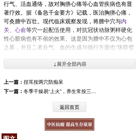
行气、活血通络，故对胸痹心痛等心血管疾病也有显
著疗效。据《备急千金要方》记载，医治胸痹心痛，
可灸膻中百壮。现代临床观察发现，将膻中穴与
内
关
、
心俞
等穴一起配伍使用，对抗冠状动脉粥样硬化
性心脏病也有不俗的效果。这是因为膻中不仅为心包
之募，并且二者在气、血的生成与循行方面也“珠联璧
合”。同时，刺激膻中穴还能安神定惊、清心除烦，用
在心烦、心悸等病证上。
↓展开全部内容
肝主疏泄失常，极易引起肝气郁结而产生一系列
上一篇：
捏耳按两穴防痴呆
证候，最常见的如情绪抑郁、梅核气等问题。由于足
下一篇：
冬季干燥易“上火”，养生常按三眼“泉”
厥阴肝经循行部位为“布胁肋”，故肝气失调易于造成
胁肋疼痛，尤其是妇人产后缺乳、乳癖等证也与之密
返回首页
切相关。《
难经
》记载，膻中穴定位在
玉堂
穴下一寸
六分，两乳头连线的中点，依据“腧穴所在，主治所
在”的特点，选用膻中穴治疗此类病证，具有疏肝解
郁、通经下乳之效。针刺膻中穴有利于催乳素的分
图文