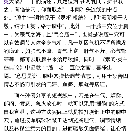
灸
大成》一书的描述，其定位为“在两乳间，折中取
之，有陷是穴，仰而取之”，即两乳头连线的中点
处。“膻中”一词首见于《灵枢·根结》，即“厥阴根于大
墩，结于玉英，络于膻中”。此外，由于膻中穴位于胸
中，为宗气之海，且“气会膻中”，也就是说膻中穴可
以有效调节人体全身气机，凡一切因气机不调所诱发
的病证，如肺气不降、胃气上逆、肝气不舒、心气郁
滞等，都可以取膻中来治疗缓解。同时，《素问·灵兰
秘典论》中记载：“膻中者，臣使之官，喜乐出
焉。”意思是说，膻中穴擅长调节情志，可用于改善因
情志不畅而引发的气滞、血瘀、痰凝等病证。
而在孙俪分享的短视频中，若是在生气、烦躁、
郁闷、愤怒、急火攻心时，就可以采用“捶胸”的方式
自我宣泄，这种方法实际上就是拍打胸部正中的膻中
穴，通过按摩或轻轻敲击达到宽胸理气、调节情绪，
以及转移注意力的目的，进而驱散负面情绪，让心情