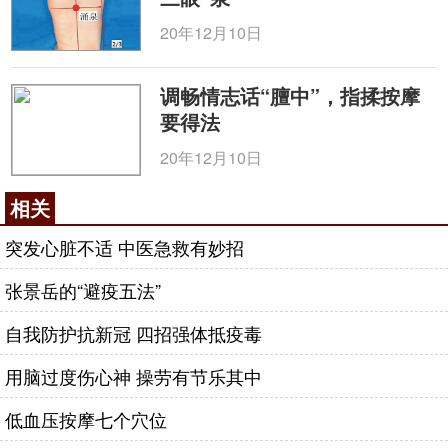
西医解剖学的渗入，对膻中穴的安全性认识也逐渐提
20年12月10日
高，目前临床对于该穴的操作不再局限于灸治，新的
方法和手段层出不穷，如透刺法、刺络
拔罐
法、按揉
调畅情志话“膻中”，指揉按摩
法和药物贴敷法等。
要得法
如果采用指揉膻中穴法，可取仰卧位或者端坐
20年12月10日
位，用一手拇指或中指的指腹在膻中穴上着力按揉穴
位，其余四个手指可以握空拳，腕关节慢慢地转动，
相关
不间断地柔和旋动，可先顺时针后逆时针方向交替按
突发心脏不适 中医急救有妙招
揉，按揉力度要适中，手法柔和均匀，每日早晚各按
摩1次，每次3~5分钟。或者如短视频中，用手轻轻敲
张景岳的“避疫五法”
打膻中穴，但要注意的是，膻中穴绝对不可重击，不
自我防护抗新冠 四招强体抵疫毒
然会导致人体内气漫散，心慌意乱，神志不清，乃至
酿成严重后果。故在按摩时，要掌握正确的手法及合
用脑过度伤心神 操劳有节乐其中
适的力度。
低血压按摩七个穴位
咨询电话：
010-87876186