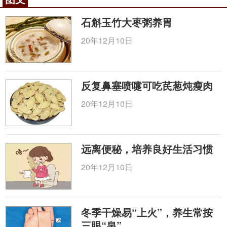
泌，能改善产后缺乳的表现。
中医
认为，肝喜条达而
石斛玉竹大枣粥养胃
恶抑郁，若肝气郁滞，失其疏泄，则会使情志抑郁、
气血不畅，多见嗳气、胁痛、精神抑郁等症，治则以
20年12月10日
疏肝解郁为主，首选膻中穴，常与足厥阴肝经之
太冲
穴配伍应用。
反复鼻塞喷嚏可吃芪葱炖瘦肉
中医认为胃为六腑之一，其气宜降，倘若胃失和
降，气逆上冲，临床上常表现为恶心、呕吐、呃逆、
20年12月10日
噎膈等症状。而膻中穴作为理气要穴，能调理一身之
气机。《千金翼方》中记载：“治卒哕，灸膻中”，对
于此类因胃气逆乱而产生的疾病，亦可取膻中穴进行
远离便秘，培养良好生活习惯
对证灸治，以宽胸利膈、理气降浊。
20年12月10日
按摩膻中要得法
古籍中运用膻中穴治疗疾病时，由于对该穴的解
剖认识比较局限，考虑膻中穴靠近心脏位置，且难以
冬季干燥易“上火”，养生常按
掌握针刺角度及深度，故一般都采用灸法。近代随着
三眼“泉”