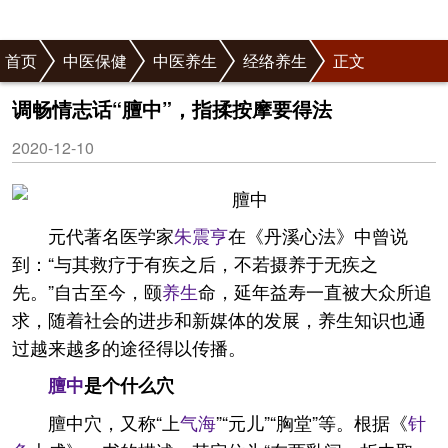
首页
中医保健
中医养生
经络养生
正文
调畅情志话“膻中”，指揉按摩要得法
2020-12-10
元代著名医学家
朱震亨
在《丹溪心法》中曾说
到：“与其救疗于有疾之后，不若摄养于无疾之
先。”自古至今，颐
养生
命，延年益寿一直被大众所追
求，随着社会的进步和新媒体的发展，养生知识也通
过越来越多的途径得以传播。
膻中
是个什么穴
膻中穴，又称“上
气海
”“元儿”“胸堂”等。根据《
针