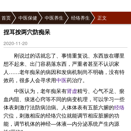
首页
中医保健
中医养生
经络养生
正文
捏耳按两穴防痴呆
2020-11-20
刚说过的话就忘了、事情重复说、东西放在哪里
想不起来、出门容易落东西，严重者甚至不认识家
人……老年痴呆的病因和发病机制尚不明确，没有特
效药，很多人会寻求用
中医
药治疗。
中医认为，老年痴呆有
肾虚
精亏、心气不足、瘀
血内阻、痰迷心窍等不同的病变机理，可以学习一些
体表刺激疗法防病治病。人体体表有五脏六腑的
经络
穴位，刺激相应的经络穴位就能调节相应脏腑的功
能，调节机体的神经—体液—内分泌系统产生内源