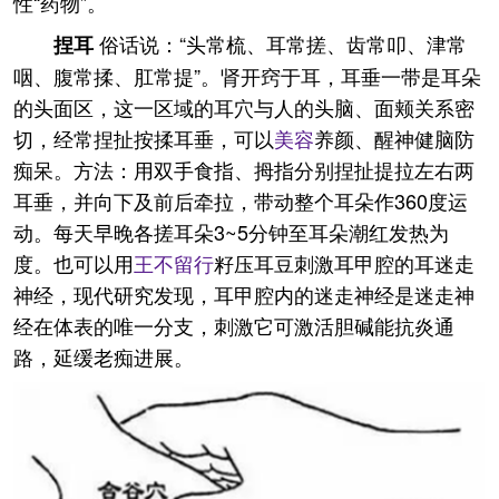
性“药物”。
俗话说：“头常梳、耳常搓、齿常叩、津常
捏耳
咽、腹常揉、肛常提”。肾开窍于耳，耳垂一带是耳朵
的头面区，这一区域的耳穴与人的头脑、面颊关系密
切，经常捏扯按揉耳垂，可以
美容
养颜、醒神健脑防
痴呆。方法：用双手食指、拇指分别捏扯提拉左右两
耳垂，并向下及前后牵拉，带动整个耳朵作360度运
动。每天早晚各搓耳朵3~5分钟至耳朵潮红发热为
度。也可以用
王不留行
籽压耳豆刺激耳甲腔的耳迷走
神经，现代研究发现，耳甲腔内的迷走神经是迷走神
经在体表的唯一分支，刺激它可激活胆碱能抗炎通
路，延缓老痴进展。