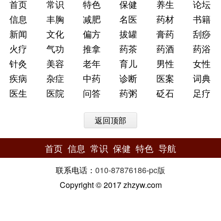
首页
常识
特色
保健
养生
论坛
信息
丰胸
减肥
名医
药材
书籍
新闻
文化
偏方
拔罐
膏药
刮痧
火疗
气功
推拿
药茶
药酒
药浴
针灸
美容
老年
育儿
男性
女性
疾病
杂症
中药
诊断
医案
词典
医生
医院
问答
药粥
砭石
足疗
返回顶部
首页
信息
常识
保健
特色
导航
联系电话：
010-87876186
-
pc版
Copyright © 2017 zhzyw.com