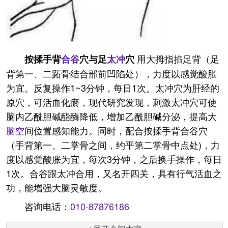
用大拇指掐足背（足
按揉手背
合谷
穴与足
太冲
穴
背第一、二跖骨结合部前凹陷处），力度以感觉酸胀
为宜。反复操作1~3分钟，每日1次。太冲穴为肝经的
原穴，可活血化瘀，现代研究发现，刺激太冲穴可使
脑内乙酰胆碱酯酶降低，增加乙酰胆碱分泌，提高大
脑空
间位置感知能力。同时，配合按揉手背合谷穴
（手背第一、二掌骨之间，约平第二掌骨中点处)，力
度以感觉酸胀为宜，每次3分钟，之后换手操作，每日
1次。合谷跟太冲合用，又名开四关，具有行气活血之
功，能增强大脑灵敏度。
咨询电话：
010-87876186