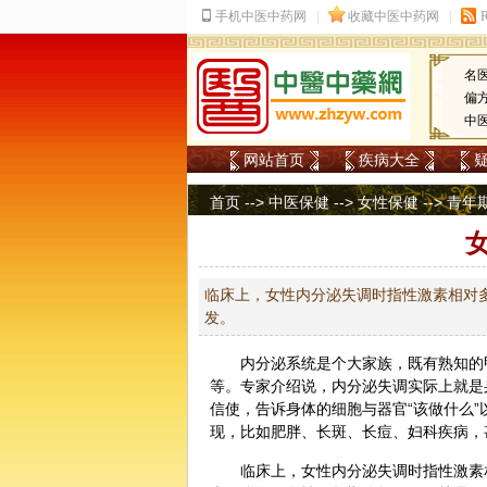
名
偏
中
网站首页
疾病大全
首页
-->
中医保健
-->
女性保健
-->
青年
临床上，女性内分泌失调时指性激素相对
发。
内分泌系统是个大家族，既有熟知的
等。专家介绍说，内分泌失调实际上就是
信使，告诉身体的细胞与器官“该做什么”
现，比如肥胖、长斑、长痘、
妇科
疾病，
临床上，女性内分泌失调时指性激素