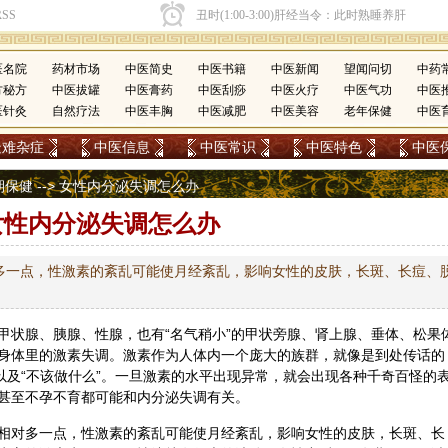
医名院
药材市场
中医简史
中医书籍
中医新闻
望闻问切
中药
方秘方
中医拔罐
中医膏药
中医刮痧
中医火疗
中医气功
中医
医针灸
自然疗法
中医丰胸
中医减肥
中医美容
老年保健
中医
疑难杂症
中医信息
中医常识
中医特色
中医
期保健
--> 女性内分泌失调怎么办
女性内分泌失调怎么办
多一点，性激素的紊乱可能使月经紊乱，影响女性的皮肤，长斑、长痘、
甲状腺、胰腺、性腺，也有“名气稍小”的甲状旁腺、肾上腺、垂体、松果
身体里的激素失调。激素作为人体内一个庞大的族群，就像是到处传话的
以及“不该做什么”。一旦激素的水平出现异常，就会出现各种千奇百怪的
甚至不孕不育都可能和内分泌失调有关。
相对多一点，性激素的紊乱可能使月经紊乱，影响女性的皮肤，长斑、长