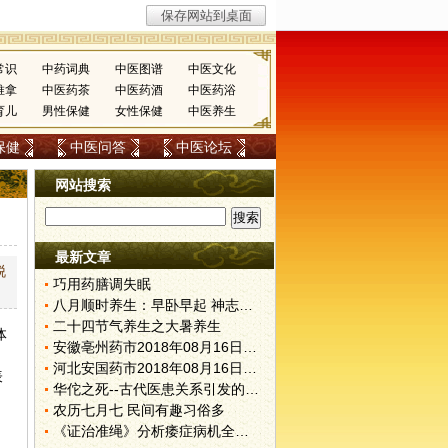
常识
中药词典
中医图谱
中医文化
推拿
中医药茶
中医药酒
中医药浴
育儿
男性保健
女性保健
中医养生
保健
中医问答
中医论坛
网站搜索
最新文章
脱
巧用药膳调失眠
八月顺时养生：早卧早起 神志安宁
二十四节气养生之大暑养生
体
安徽亳州药市2018年08月16日快讯
河北安国药市2018年08月16日快讯
表
华佗之死--古代医患关系引发的悲剧
农历七月七 民间有趣习俗多
《证治准绳》分析痿症病机全面系统，见解独到