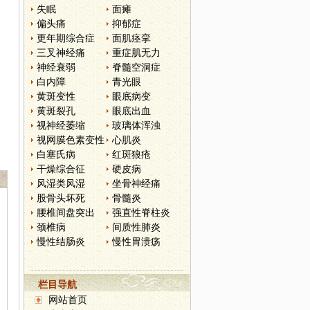
失眠
面瘫
偏头痛
抑郁症
更年期综合症
面肌痉挛
三叉神经痛
重症肌无力
神经衰弱
脊髓空洞症
白内障
青光眼
黄斑变性
眼底病变
黄斑裂孔
眼底出血
视神经萎缩
玻璃体浑浊
视网膜色素变性
心肌炎
白塞氏病
红斑狼疮
干燥综合征
硬皮病
风湿类风湿
坐骨神经痛
股骨头坏死
骨髓炎
腰椎间盘突出
强直性脊柱炎
颈椎病
间质性肺炎
慢性结肠炎
慢性胃溃疡
栏目导航
网站首页