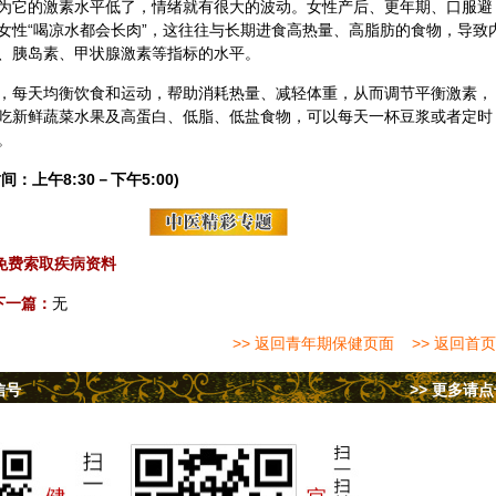
为它的激素水平低了，情绪就有很大的波动。女性产后、更年期、口服避
女性“喝凉水都会长肉”，这往往与长期进食高热量、高脂肪的食物，导致
、胰岛素、甲状腺激素等指标的水平。
，每天均衡
饮食
和运动，帮助消耗热量、减轻体重，从而调节平衡激素，
吃新鲜蔬菜
水果
及高蛋白、低脂、低盐食物，可以每天一杯豆浆或者定时
。
间：上午8:30－下午5:00)
免费索取疾病资料
下一篇：
无
>> 返回青年期保健页面
>> 返回首页
信号
>> 更多请