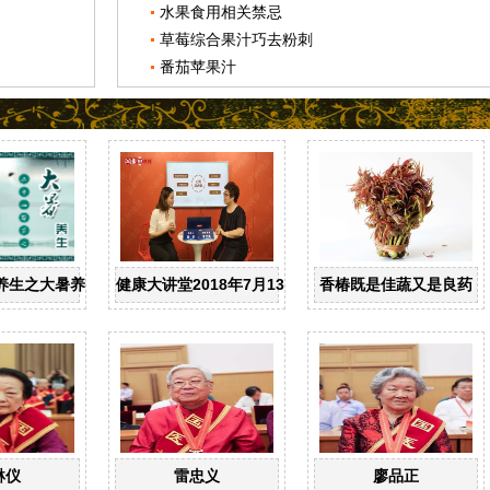
水果食用相关禁忌
草莓综合果汁巧去粉刺
番茄苹果汁
养生之大暑养生
健康大讲堂2018年7月13日：李文霞主任--得了口腔
香椿既是佳蔬又是良药
琳仪
雷忠义
廖品正