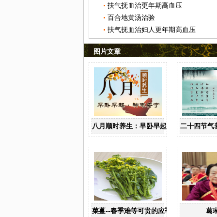
扶气抚血治更年期高血压
百合地黄汤治验
扶气抚血治妇人更年期高血压
图片文章
八月顺时养生：早卧早起 神志安宁
二十四节气
菜薹--春季难等可贵的应季佳蔬
葛