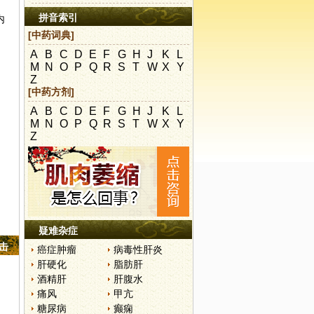
拼音索引
内
[中药词典]
A
B
C
D
E
F
G
H
J
K
L
M
N
O
P
Q
R
S
T
W
X
Y
Z
[中药方剂]
A
B
C
D
E
F
G
H
J
K
L
M
N
O
P
Q
R
S
T
W
X
Y
Z
疑难杂症
点击
癌症肿瘤
病毒性肝炎
肝硬化
脂肪肝
酒精肝
肝腹水
痛风
甲亢
糖尿病
癫痫