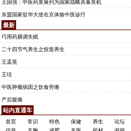
王国强：中医药发展列为国家战略具备良机
东盟国家驻华大使在京体验中医诊疗
最新
巧用药膳调失眠
二十四节气养生之惊蛰养生
王孟英
王珪
中医肿瘤病因之饮食劳倦
产后腹痛
站内直通车
首页
常识
特色
保健
养生
论坛
信息
丰胸
减肥
名医
药材
书籍