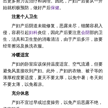
出更多努力去治疗和调理。因此，产妇产后要从一开
始就积极预防，做好产后
保健
。
注意个人卫生
产妇产后阴道未能修复，恶露未尽，细菌容易入
侵，容易引起
妇科
炎症，因此产后要注意
会阴
部的卫
生，洁具和卫生垫的消毒清洁，由于产后多汗，故要
经常擦浴及换洗衣服。
冷暖适宜
产妇的卧室应该保持温度适宜、空气流通，但要
避免风直接吹到产妇。此外，产妇的衣物、被子等的
薄厚程度要适度，夏天不要太厚，以免中暑；冬天则
不要太薄，以免着凉。
充分休息
产妇不宜过早或过度操劳，以免产后恶露不绝，