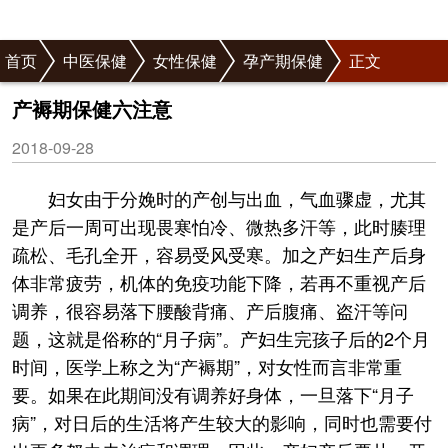
首页
中医保健
女性保健
孕产期保健
正文
产褥期保健六注意
2018-09-28
妇女由于分娩时的产创与出血，气血骤虚，尤其
是产后一周可出现畏寒怕冷、微热多汗等，此时腠理
疏松、毛孔全开，容易受风受寒。加之产妇生产后身
体非常疲劳，机体的免疫功能下降，若再不重视产后
调养，很容易落下腰酸背痛、产后腹痛、盗汗等问
题，这就是俗称的“月子病”。产妇生完孩子后的2个月
时间，医学上称之为“产褥期”，对女性而言非常重
要。如果在此期间没有调养好身体，一旦落下“月子
病”，对日后的生活将产生较大的影响，同时也需要付