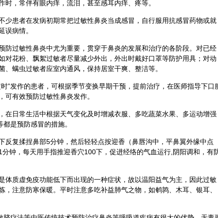
作时，常伴有眼内痒，流泪，甚至感耳内痒、疼等。
不少患者在发病初期常把过敏性鼻炎当成感冒，自行服用抗感冒药物或就
延误病情。
预防过敏性鼻炎中尤为重要，贯穿于鼻炎的发展和治疗的各阶段。对已经
如对花粉、飘絮过敏者尽量减少外出，外出时戴好口罩等防护用具；对动
菌、螨虫过敏者应室内通风，保持居室干爽、整洁等。
定时”发作的患者，可根据季节变换早期干预，提前治疗，在医师指导下口
，可有效预防过敏性鼻炎发作。
，在日常生活中根据天气变化及时增减衣服、多吃蔬菜
水果
、多运动增强
等都是预防感冒的措施。
下反复揉捏鼻部5分钟，然后轻轻点按
迎香
（鼻唇沟中，平鼻翼外缘中点
分钟，每天用手指推迎香穴100下，促进
经络
的气血运行,
阴阳
调和，有
是体质虚免疫功能低下而出现的一种症状，故以温阳益气为主，因此过敏
炼，注意防寒保暖。平时注意多吃补益肺气之物，如鹌鹑、
木耳
、
银耳
、
敷
脐疗
法等中医传统技术预防治疗鼻炎等呼吸道疾病有很大的优势，无毒