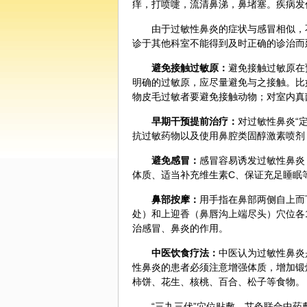
痒，打喷嚏，流清鼻涕，鼻堵塞。疾病发
由于过敏性鼻炎的症状与感冒相似，
诊于其他科室不能得到及时正确的诊治而
避免接触过敏原：
避免接触过敏原在
明确的过敏原，应尽量避免与之接触。比
物皮毛过敏者要避免接触动物；对室内真
早期干预提前治疗：
对过敏性鼻炎“
抗过敏药物以及使用鼻腔类固醇激素喷剂
避免感冒：
感冒容易诱发过敏性鼻炎
体质
、适当补充维生素C、保证充足睡眠
鼻部按摩：
用手指在鼻部两侧自上而
处）和上迎香（鼻唇沟上端尽头）穴位各1
治感冒、鼻炎的作用。
中医
饮
食疗
法：
中医认为过敏性鼻炎
性鼻炎的患者必须注意增强体质，增加锻
柿饼、花生、
核桃
、
百合
、
松子
等食物。
“
三九
三伏
”穴位贴敷、
艾灸
联合中药