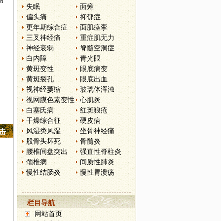
失眠
面瘫
偏头痛
抑郁症
更年期综合症
面肌痉挛
三叉神经痛
重症肌无力
神经衰弱
脊髓空洞症
白内障
青光眼
黄斑变性
眼底病变
黄斑裂孔
眼底出血
视神经萎缩
玻璃体浑浊
视网膜色素变性
心肌炎
白塞氏病
红斑狼疮
干燥综合征
硬皮病
风湿类风湿
坐骨神经痛
点击
股骨头坏死
骨髓炎
腰椎间盘突出
强直性脊柱炎
颈椎病
间质性肺炎
慢性结肠炎
慢性胃溃疡
栏目导航
网站首页