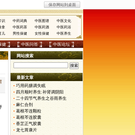
常识
中药词典
中医图谱
中医文化
推拿
中医药茶
中医药酒
中医药浴
育儿
男性保健
女性保健
中医养生
保健
中医问答
中医论坛
网站搜索
最新文章
谓
巧用药膳调失眠
四月顺时养生:补肾调阴阳
二十四节气养生之谷雨养生
麻仁合剂
呼
葛根芩连颗粒
葛根芩连胶囊
香芷正气胶囊
龙七胃康片