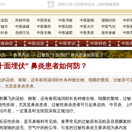
医名院
药材市场
中医简史
中医书籍
中医新闻
望闻问切
中药
方秘方
中医拔罐
中医膏药
中医刮痧
中医火疗
中医气功
中医
医针灸
自然疗法
中医丰胸
中医减肥
中医美容
老年保健
中医
疑难杂症
中医信息
中医常识
中医特色
中医
养生
-->
春季养生
--> 过敏原“十面埋伏” 鼻炎患者如何防？
十面埋伏” 鼻炎患者如何防？
飞的花粉、柳絮，还有春雨滋润助长各种微生物、细菌的繁殖，过敏原可
病，尤其是鼻炎患者。
有飘飞的花粉、柳絮，还有春雨滋润助长各种微生物、细菌的繁殖，过敏
过敏性疾病，尤其是鼻炎患者。过敏性鼻炎患者可引起鼻息肉、中耳炎、上
治不愈，一定要及时去医院采取正规治疗。
反应性疾病，是
耳鼻喉科
常见病。春季常见的过敏原有花粉及容易飘絮的
狗宠物的皮毛、空气中的粉尘等。引发的过敏性鼻炎主要表现为鼻内发