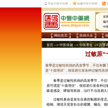
名
偏
中
网站首页
疾病大全
首页
-->
中医保健
-->
中医养生
-->
四季
过敏原“
春季是过敏性疾病的高发季节，不仅有飘
是“十面埋伏”，很容易引发各种过敏性疾
春季是过敏性疾病的高发季节，不仅
原可谓是“十面埋伏”，很容易引发各种
吸道感染、哮喘等疾病，治疗不当容易久
过敏性鼻炎是发生在鼻腔黏膜的变态
植物、潮湿天居室长出的霉菌、螨虫、猫