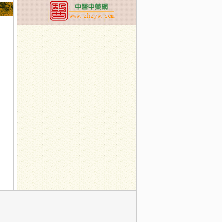
治的面瘫后遗症，专家教您这么办
19日：北京妇产医院王小榕--给妈妈们的产后康复建议
实体瘤？
三附属医院脊柱科主任于栋
1日：正常睡多久,才是健康的？