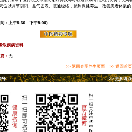
穴位以调节阴阳、益气固表、疏通经络，起到
保健
养生
、改善患者体质的
间：上午8:30－下午5:00)
索取疾病资料
一篇：
无
>> 返回春季养生页面
>> 返回首页
信号
>> 更多请