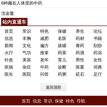
6种藏在人体里的中药
沈金鳌
站内直通车
首页
常识
特色
保健
养生
论坛
信息
丰胸
减肥
名医
药材
书籍
新闻
文化
偏方
拔罐
膏药
刮痧
火疗
气功
推拿
药茶
药酒
药浴
针灸
美容
老年
育儿
男性
女性
疾病
杂症
中药
诊断
医案
词典
医生
医院
问答
药粥
砭石
足疗
返回顶部
首页
信息
常识
保健
特色
导航