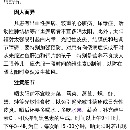
睛损伤。
因人而异
凡患有出血性疾病、较重的心脏病、尿毒症、活
动性肺结核等严重疾病者不宜多晒太阳。此外，太阳
辐射太强易引起白内障、光照性皮炎、结膜炎和热调
节障碍，要特别加强预防。对患有佝偻病症状或平时
从未服过鱼肝油和钙片的孩子，特别是营养不良或人
工喂养儿，应先服一段时间的维生素D制剂，以防在
晒太阳时突然发生抽风。
注意细节
晒太阳前不宜吃芥菜、雪菜、莴苣、螺、虾、
蟹、蚌等光敏性食物，以免引起光敏性药疹或日光性
皮炎。晒后还要多喝水，多吃
水果
、蔬菜，补充维生
素C，可以抑制黑色素的生成。时间以上午9~11时、
下午3~4时为宜，每次晒15~30分钟。晒太阳时若出现