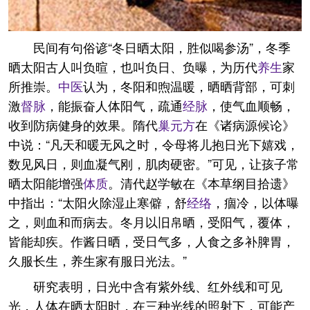
民间有句俗谚“冬日晒太阳，胜似喝参汤”，冬季
晒太阳古人叫负暄，也叫负日、负曝，为历代
养生
家
所推崇。
中医
认为，冬阳和煦温暖，晒晒背部，可刺
激
督脉
，能振奋人体阳气，疏通
经脉
，使气血顺畅，
收到防病健身的效果。隋代
巢元方
在《诸病源候论》
中说：“凡天和暖无风之时，令母将儿抱日光下嬉戏，
数见风日，则血凝气刚，肌肉硬密。”可见，让孩子常
晒太阳能增强
体质
。清代赵学敏在《本草纲目拾遗》
中指出：“太阳火除湿止寒僻，舒
经络
，痼冷，以体曝
之，则血和而病去。冬月以旧帛晒，受阳气，覆体，
皆能却疾。作酱日晒，受日气多，人食之多补脾胃，
久服长生，养生家有服日光法。”
研究表明，日光中含有紫外线、红外线和可见
光，人体在晒太阳时，在三种光线的照射下，可能产