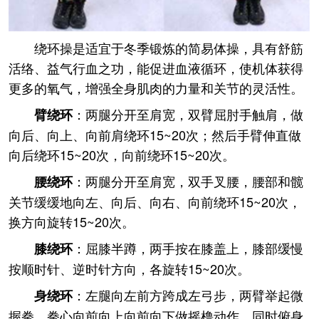
绕环操是适宜于冬季锻炼的简易体操，具有舒筋
活络、益气行血之功，能促进血液循环，使机体获得
更多的氧气，增强全身肌肉的力量和关节的灵活性。
：两腿分开至肩宽，双臂屈肘手触肩，做
臂绕环
向后、向上、向前肩绕环15~20次；然后手臂伸直做
向后绕环15~20次，向前绕环15~20次。
：两腿分开至肩宽，双手叉腰，腰部和髋
腰绕环
关节缓缓地向左、向后、向右、向前绕环15~20次，
换方向旋转15~20次。
：屈膝半蹲，两手按在膝盖上，膝部缓慢
膝绕环
按顺时针、逆时针方向，各旋转15~20次。
：左腿向左前方跨成左弓步，两臂举起微
身绕环
握拳，拳心向前向上向前向下做摇橹动作，同时俯身