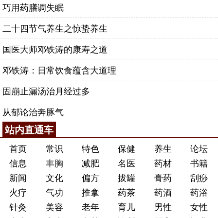
巧用药膳调失眠
二十四节气养生之惊蛰养生
国医大师邓铁涛的康寿之道
邓铁涛：日常饮食蕴含大道理
固崩止漏汤治月经过多
从郁论治奔豚气
站内直通车
首页
常识
特色
保健
养生
论坛
信息
丰胸
减肥
名医
药材
书籍
新闻
文化
偏方
拔罐
膏药
刮痧
火疗
气功
推拿
药茶
药酒
药浴
针灸
美容
老年
育儿
男性
女性